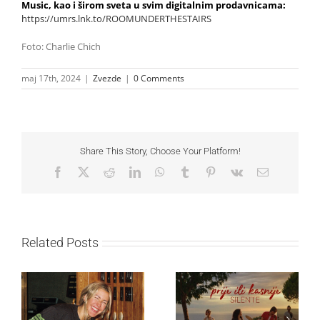
Music, kao i širom sveta u svim digitalnim prodavnicama:
https://umrs.lnk.to/ROOMUNDERTHESTAIRS
Foto: Charlie Chich
maj 17th, 2024
|
Zvezde
|
0 Comments
Share This Story, Choose Your Platform!
Facebook
X
Reddit
LinkedIn
WhatsApp
Tumblr
Pinterest
Vk
Email
Related Posts