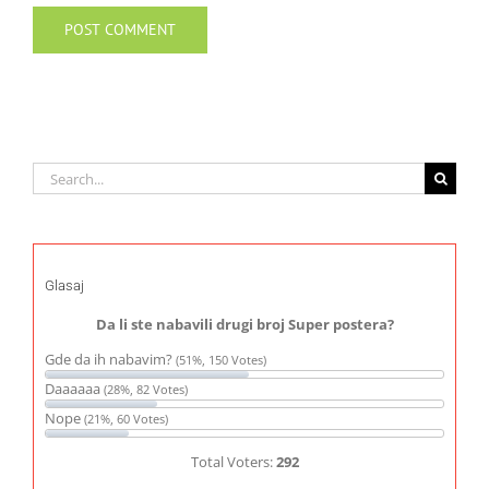
Search
for:
Glasaj
Da li ste nabavili drugi broj Super postera?
Gde da ih nabavim?
(51%, 150 Votes)
Daaaaaa
(28%, 82 Votes)
Nope
(21%, 60 Votes)
Total Voters:
292