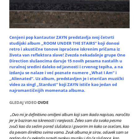
Cenjeni pop kantautor ZAYN predstavlja svoj četvrti
studijski album „ROOM UNDER THE STAIRS“ koji donosi
retro i akustične tonove ispraćene iskrenim pričama iz
života van reflektora slave! Zvezda nekadašnje grupe One
Direction slušaocima daruje 15 novih pesama nastalih u
ruralnoj sredini daleko od javnosti i crvenog tepiha, a na
izdanju se nalaze i već poznate nu
mere „What I Am“ i
„Alienated“. Uz album, predstavljen je i eteričan muzički
video za singl „Stardust“ koji ZAYN ističe kao jedan od
najromantičnijih momenata albuma.
GLEDAJ VIDEO
OVDE
„Ovo mi je definitivno omiljeni album koji sam ikada napisao, naročito
jer je baziran na iskrenosti i ranjivosti. Želeo sam da svaka pesma
zvuči kao da sedim pored slušalaca i govorim im kako se osećam, kao
da pevam direktno svima vama. Zvuk albuma je sirov, oduvek sam se
nadao da ću nekada praviti ovakvu muziku i da će slušaoce, kao