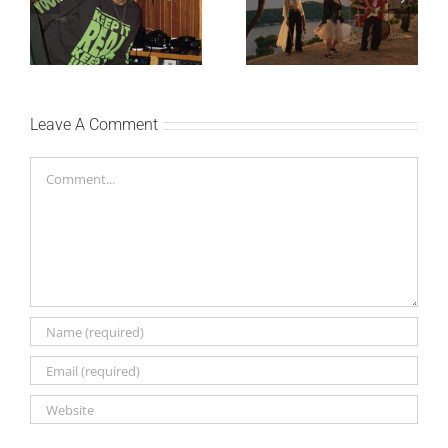
Ellie Goulding otkriva
Silente objavio novi
nežniju stranu novim
singl “Prije ili kasnije”
singlom „4 Seasons“
Leave A Comment
Comment