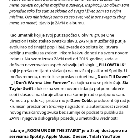
mene, odvesti na jedno magično putovanje. Inspiraciju za album sam
pronašao tako što sam se sklonio od svega i živeo sam sa svojim
mislima. Ovo nije izdanje samo za ceo svet, već je pre svega tu zbog
mene, za mene“,
izjavio je ZAYN o albumu.
Kao umetnik koji je svoj put započeo u okviru grupe One
Direction i tako stekao svetsku slavu, ZAYN je muzičar čiji put je
evoluirao od tinejdž pop i R&B zvezde do soliste koji stvara
ozbiljnu muziku sa zrelom lirikom kakvu donosi na svom novom
izdanju. Na svom izrazu ZAYN radi od 2016. godine, kada je
doživeo neverovatan uspeh zahvaljujući singlu
„PILLOWTALK“
koji je prešao milijardu slušanja na muzičkoj platformi Spotify. U
međuvremenu, umetnik se proslavio duetima
„Dusk Till Dawn“
i
„I Don’t Wanna Live Forever“
na kojima mu se pridružuju
Sia
i
Taylor Swift
, dok se na svom novom izdanju potpuno okreće
sebi i slušaocima daruje album na kome je radio potpuno sam.
Pomoć u produkciji pružio mu je
Dave Cobb,
producent čiji rad je
krunisan prestižnom
Grammy
nagradom, a autentičnost i zrelost
novog muzičarovog zvuka bez sumnje će podsetiti publiku da
ZAYN i njegova diskografija poseduju umetničku vrednost!
Izdanje „
ROOM UNDER THE STAIRS“ je u Srbiji dostupno na
servisima Spotify, Apple Music, Deezer, Tidal i YouTube