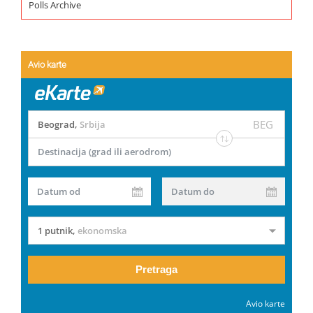
Polls Archive
Avio karte
BEG
Beograd
,
Srbija
Destinacija (grad ili aerodrom)
Datum od
Datum do
1 putnik
,
ekonomska
Pretraga
Avio karte