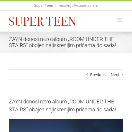
Skip
Super Teen
|
redakcija@superteen.rs
to
content
ZAYN donosi retro album „ROOM UNDER THE
STAIRS“ obojen najiskrenijim pričama do sada!
Previous
Next
ZAYN donosi retro album „ROOM UNDER THE
STAIRS“ obojen najiskrenijim pričama do sada!