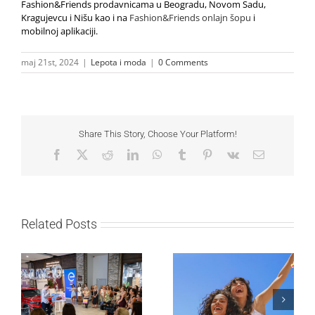
Fashion&Friends prodavnicama u Beogradu, Novom Sadu,
Kragujevcu i Nišu kao i na
Fashion&Friends onlajn šopu
i
mobilnoj aplikaciji.
maj 21st, 2024
|
Lepota i moda
|
0 Comments
Share This Story, Choose Your Platform!
Facebook
X
Reddit
LinkedIn
WhatsApp
Tumblr
Pinterest
Vk
Email
Related Posts
Lilly Drogerie proslavile
10. online rođendan,
Leto menja naše navike
uručile automobil
– vreme je da
Citroën C3 i najavile