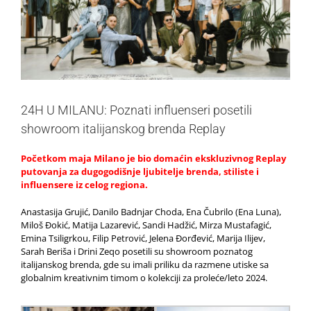
24H U MILANU: Poznati influenseri posetili
showroom italijanskog brenda Replay
Početkom maja Milano je bio domaćin ekskluzivnog Replay
putovanja za dugogodišnje ljubitelje brenda, stiliste i
influensere iz celog regiona.
Anastasija Grujić, Danilo Badnjar Choda, Ena Čubrilo (Ena Luna),
Miloš Đokić, Matija Lazarević, Sandi Hadžić, Mirza Mustafagić,
Emina Tsiligrkou, Filip Petrović, Jelena Đorđević, Marija Ilijev,
Sarah Beriša i Drini Zeqo posetili su showroom poznatog
italijanskog brenda, gde su imali priliku da razmene utiske sa
globalnim kreativnim timom o kolekciji za proleće/leto 2024.