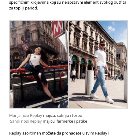
specifičnim krojevima koji su neizostavni element svokog outfita
za topliji period.
Marija nosi Replay
majicu
,
suknju
i
torbu
Sandi nosi Replay
majicu
,
farmerke
i
patike
Replay asortiman možete da pronađete u svim Replay i