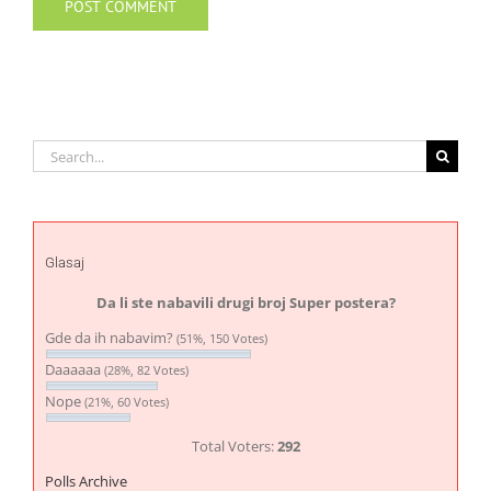
Search
for:
Glasaj
Da li ste nabavili drugi broj Super postera?
Gde da ih nabavim?
(51%, 150 Votes)
Daaaaaa
(28%, 82 Votes)
Nope
(21%, 60 Votes)
Total Voters:
292
Polls Archive