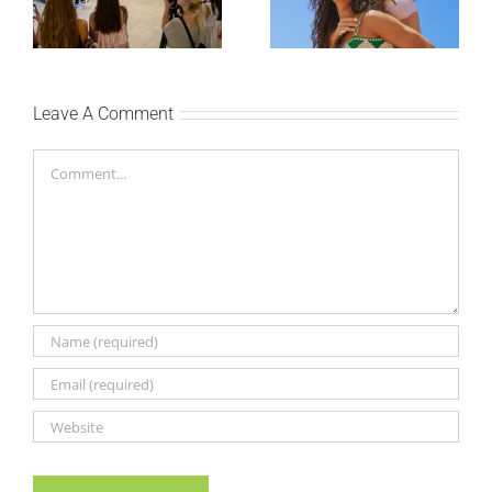
promenite i beauty
saradnju sa
rutinu
šampionkom Andreom
Bokan
Leave A Comment
Comment