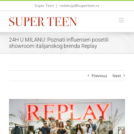
Skip
Super Teen
|
redakcija@superteen.rs
to
content
24H U MILANU: Poznati influenseri posetili
showroom italijanskog brenda Replay
Previous
Next
View
Larger
Image