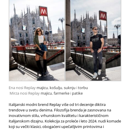
Ena nosi Replay
majicu
,
košulju
,
suknju
i
torbu
Mirza nosi Replay
majicu
,
farmerke
i
patike
Italijanski modni brend Replay više od tri decenije diktira
trendove u svetu denima. Filozofija brenda je zasnovana na
inovativnom stilu, vrhunskom kvalitetu i karakterističnom
italijanskom dizajnu. Kolekcija za proleće i leto 2024. nudi komade
koji su večiti klasici, obogaćeni upečatljivim printovima i