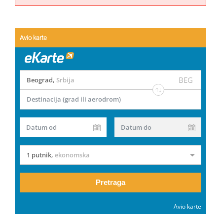
Avio karte
BEG
Beograd
,
Srbija
Destinacija (grad ili aerodrom)
Datum od
Datum do
1 putnik
,
ekonomska
Pretraga
Avio karte