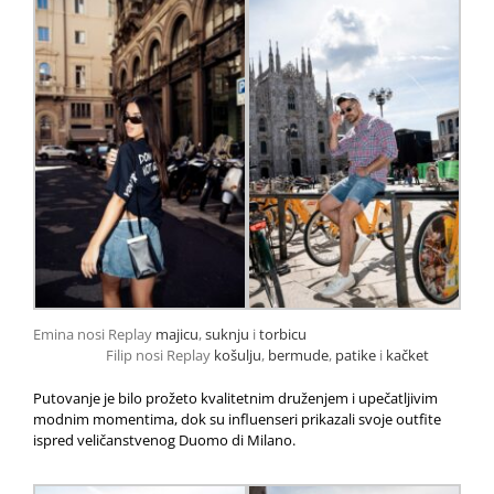
Emina nosi Replay
majicu
,
suknju
i
torbicu
Filip nosi Replay
košulju
,
bermude
,
patike
i
kačket
Putovanje je bilo prožeto kvalitetnim druženjem i upečatljivim
modnim momentima, dok su influenseri prikazali svoje outfite
ispred veličanstvenog Duomo di Milano.