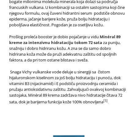
bogate milionima molekula minerala koja dolazi sa područja
francuskih vulkana. U kombinaciji sa ostalim sastojcima koji čine
njegovu formulu, ovaj čuveni hidrantni serum podstiče obnovu
epiderma, jačanje barijere kože, pruža bolju hidrataciju i
poboljšava elastičnost. Pogodan je za osetljivu kožu.
Prošlog proleća booster je dobio pojačanje u vidu
Minéral 89
kreme za intenzivnu hidrataciju tokom 72 sata
za puniju,
snažniju i dobro hidriranu kožu. A zna se da samo dobro
hidrirana koža može da pruži adekvatnu zaštitu od spoljnih
faktora, a da pri tom ostane blistava i sveža.
Snaga Vichy vulkanske vode deluje u sinergiji sa čistom
hijaluronskom kiselinom za još bolju hidrataciju i punoću, dok
vitamini B3 (nijacinamid) i E podstiču proizvodnju ceramida i
pružaju antioksidativnu zaštitu. Zahvaljujući ovakvoj kombinaciji
sastojaka, Minéral 89 krema zadržava nivo hidratacije čitava 72
[5]
sata, dok je barijerna funkcija kože 100% obnovljena
.