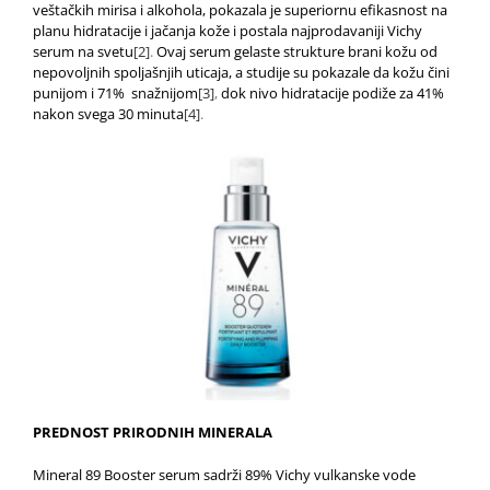
veštačkih mirisa i alkohola, pokazala je superiornu efikasnost na
planu hidratacije i jačanja kože i postala najprodavaniji Vichy
serum na svetu
[2]
.
Ovaj serum gelaste strukture brani kožu od
nepovoljnih spoljašnjih uticaja, a studije su pokazale da kožu čini
punijom i 71% snažnijom
[3]
,
dok nivo hidratacije podiže za 41%
nakon svega 30 minuta
[4]
.
PREDNOST PRIRODNIH MINERALA
Mineral 89 Booster serum sadrži 89% Vichy vulkanske vode