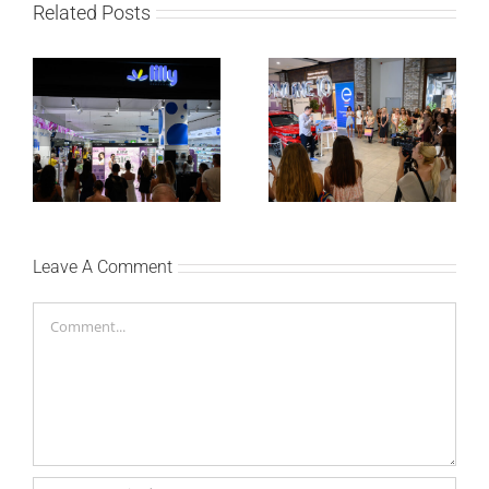
Related Posts
Lilly Drogerie proslavile
Lilly Drogerie i L’Oréal
10. online rođendan,
Paris Elseve na
uručile automobil
Festivalu nege kose
Citroën C3 i najavile
predstavili Collagen
saradnju sa
Lifter liniju i popuste do
šampionkom Andreom
30 odsto
Bokan
Leave A Comment
Comment