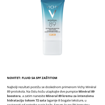
NOVITET: FLUID SA SPF ZAŠTITOM
Najbolji rezultati postižu se doslednom primenom Vichy Minéral
89 protokola. Na čistu kožu utapkajte dve pumpice
Minéral 89
boostera
,
a zatim nanesite
Mineral 89 kremu za intenzivnu
hidrataciju tokom 72 sata
laganije ili bogate teksture, u
zavisnosti od potrebe svoje kože. Serum će pružiti trenutnu