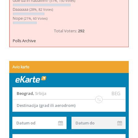
Gde da ih nabavim?
(51%, 150 Votes)
Daaaaaa
(28%, 82 Votes)
Nope
(21%, 60 Votes)
Total Voters:
292
Polls Archive
Avio karte
BEG
Beograd
,
Srbija
Destinacija (grad ili aerodrom)
Datum od
Datum do