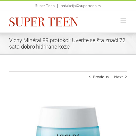
Skip
Super Teen
|
redakcija@superteen.rs
to
content
Vichy Minéral 89 protokol: Uverite se šta znači 72
sata dobro hidrirane kože
Previous
Next
View
Larger
Image