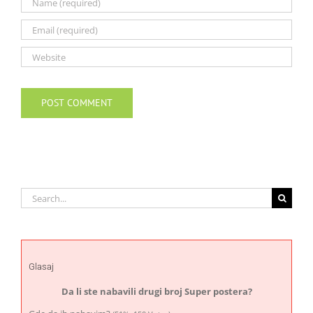
Search
for:
Glasaj
Da li ste nabavili drugi broj Super postera?