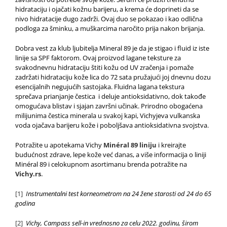
hidrataciju i ojačati kožnu barijeru, a krema će doprineti da se
nivo hidratacije dugo zadrži. Ovaj duo se pokazao i kao odlična
podloga za šminku, a muškarcima naročito prija nakon brijanja.
Dobra vest za klub ljubitelja Mineral 89 je da je stigao i fluid iz iste
linije sa SPF faktorom. Ovaj proizvod lagane teksture za
svakodnevnu hidrataciju štiti kožu od UV zračenja i pomaže
zadržati hidrataciju kože lica do 72 sata pružajući joj dnevnu dozu
esencijalnih negujućih sastojaka. Fluidna lagana tekstura
sprečava prianjanje čestica i deluje antioksidativno, dok takođe
omogućava blistav i sjajan završni učinak. Prirodno obogaćena
milijunima čestica minerala u svakoj kapi, Vichyjeva vulkanska
voda ojačava barijeru kože i poboljšava antioksidativna svojstva.
Potražite u apotekama Vichy
Minéral 89 liniju
i kreirajte
budućnost zdrave, lepe kože već danas, a više informacija o liniji
Minéral 89 i celokupnom asortimanu brenda potražite na
Vichy.rs
.
[1]
Instrumentalni test korneometrom na 24 žene starosti od 24 do 65
godina
[2]
Vichy, Campass sell-in vrednosno za celu 2022. godinu, širom