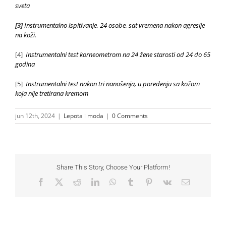
sveta
[3]
Instrumentalno ispitivanje, 24 osobe, sat vremena nakon agresije
na koži.
[4]
Instrumentalni test korneometrom na 24 žene starosti od 24 do 65
godina
[5]
Instrumentalni test nakon tri nanošenja, u poređenju sa kožom
koja nije tretirana kremom
jun 12th, 2024
|
Lepota i moda
|
0 Comments
Share This Story, Choose Your Platform!
Facebook
X
Reddit
LinkedIn
WhatsApp
Tumblr
Pinterest
Vk
Email