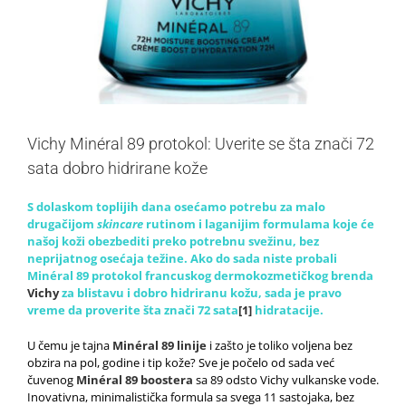
Vichy Minéral 89 protokol: Uverite se šta znači 72
sata dobro hidrirane kože
S dolaskom toplijih dana osećamo potrebu za malo
drugačijom
skincare
rutinom i laganijim formulama koje će
našoj koži obezbediti preko potrebnu svežinu, bez
neprijatnog osećaja težine. Ako do sada niste probali
Minéral 89 protokol francuskog dermokozmetičkog brenda
Vichy
za blistavu i dobro hidriranu kožu, sada je pravo
vreme da proverite šta znači 72 sata
[1]
hidratacije.
U čemu je tajna
Minéral 89 linije
i zašto je toliko voljena bez
obzira na pol, godine i tip kože? Sve je počelo od sada već
čuvenog
Minéral 89 boostera
sa 89 odsto Vichy vulkanske vode.
Inovativna, minimalistička formula sa svega 11 sastojaka, bez