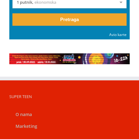
1 putnik
,
ekonomska
Pretraga
Avio karte
SUPER TEEN
O nama
Marketing