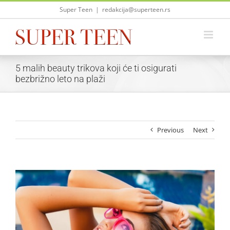
Skip
Super Teen
|
redakcija@superteen.rs
to
content
5 malih beauty trikova koji će ti osigurati
bezbrižno leto na plaži
Previous
Next
View
Larger
Image