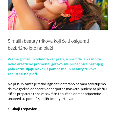
5 malih beauty trikova koji će ti osigurati
bezbrižno leto na plaži
Vreme godišnjih odmora već je tu, a premda je kasno za
neke drastične promene, gotovo sve pripadnice nežnijeg
pola razmišljaju kako uz pomoć malih beauty trikova
zablistati na plaži.
Na plus 35 zaista je teško izgledati doterano pa vam savetujemo
da ove godine odbacite vodootporne maskare, pudere za plažu i
slične preparate te se za savršen i opušten odmor pripremite
unapred uz pomoć 5 malih beauty trikova:
1. Oboji trepavice