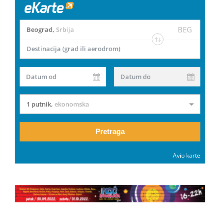
BEG
Beograd
,
Srbija
Destinacija (grad ili aerodrom)
Datum od
Datum do
1 putnik
,
ekonomska
Pretraga
Avio karte