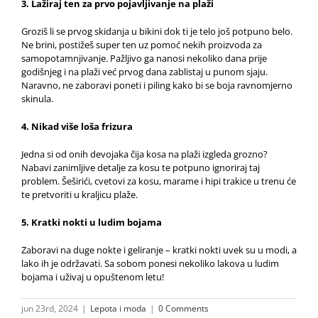
3. Lažiraj ten za prvo pojavljivanje na plaži
Groziš li se prvog skidanja u bikini dok ti je telo još potpuno belo.
Ne brini, postižeš super ten uz pomoć nekih proizvoda za
samopotamnjivanje. Pažljivo ga nanosi nekoliko dana prije
godišnjeg i na plaži već prvog dana zablistaj u punom sjaju.
Naravno, ne zaboravi poneti i piling kako bi se boja ravnomjerno
skinula.
4. Nikad više loša frizura
Jedna si od onih devojaka čija kosa na plaži izgleda grozno?
Nabavi zanimljive detalje za kosu te potpuno ignoriraj taj
problem. Šeširići, cvetovi za kosu, marame i hipi trakice u trenu će
te pretvoriti u kraljicu plaže.
5. Kratki nokti u ludim bojama
Zaboravi na duge nokte i geliranje – kratki nokti uvek su u modi, a
lako ih je održavati. Sa sobom ponesi nekoliko lakova u ludim
bojama i uživaj u opuštenom letu!
jun 23rd, 2024
|
Lepota i moda
|
0 Comments