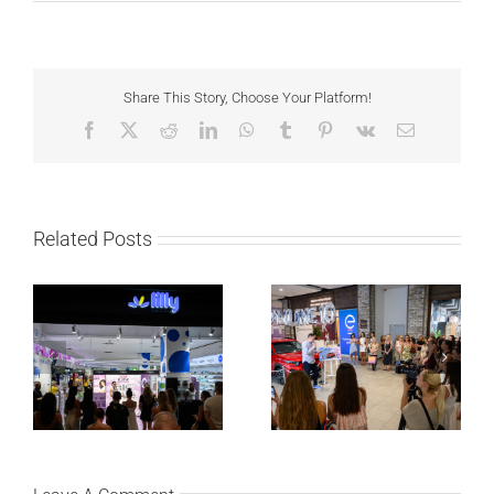
Share This Story, Choose Your Platform!
Facebook
X
Reddit
LinkedIn
WhatsApp
Tumblr
Pinterest
Vk
Email
Related Posts
Lilly Drogerie proslavile
Lilly Drogerie i L’Oréal
10. online rođendan,
Paris Elseve na
uručile automobil
Festivalu nege kose
Citroën C3 i najavile
predstavili Collagen
saradnju sa
Lifter liniju i popuste do
šampionkom Andreom
30 odsto
Bokan