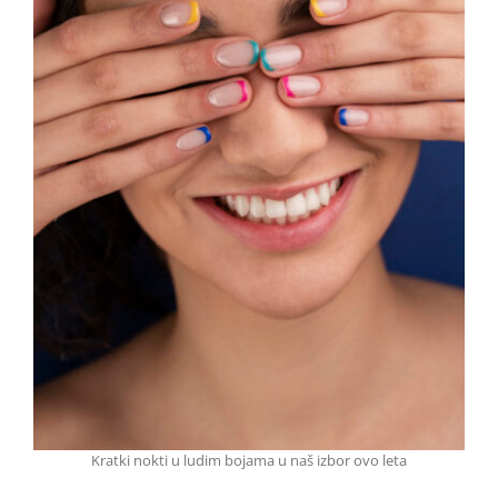
Kratki nokti u ludim bojama u naš izbor ovo leta