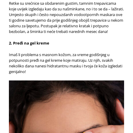
Retke su srećnice sa obdarenim gustim, tamnim trepavicama
koje uvijek izgledaju kao da su našminkane, no i to se da – lažirati.
Umjesto skupih i često nepouzdanih vodootpornih maskara ove
ti godine savetujemo da prije godišnjeg obojiš trepavice u nekom
salonu za ljepotu. Postupak je relativno kratak i potpuno
bezbolan, a šminka ti neće trebati narednih mesec dana!
2. Pređi na gel kreme
Imaš li problema s masnom kožom, za vreme godišnjeg u
potpunosti pređi na gel kreme koje matiraju. Uz njih, svakih
nekoliko dana nanesi hidratantnu masku i tvoja će koža izgledati
genijalno!