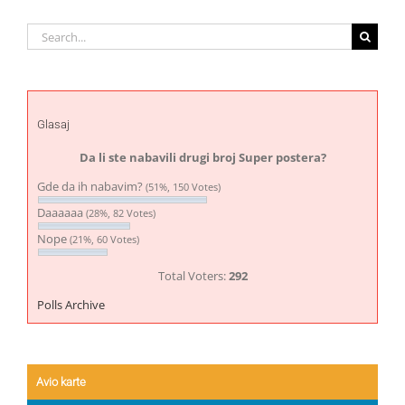
Search
for:
Glasaj
Da li ste nabavili drugi broj Super postera?
Gde da ih nabavim?
(51%, 150 Votes)
Daaaaaa
(28%, 82 Votes)
Nope
(21%, 60 Votes)
Total Voters:
292
Polls Archive
Avio karte