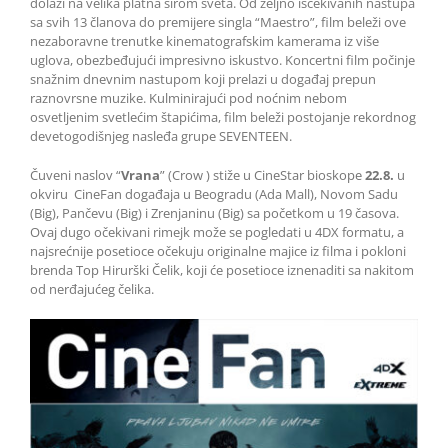
dolazi na velika platna širom sveta. Od željno iščekivanih nastupa
sa svih 13 članova do premijere singla “Maestro”, film beleži ove
nezaboravne trenutke kinematografskim kamerama iz više
uglova, obezbeđujući impresivno iskustvo. Koncertni film počinje
snažnim dnevnim nastupom koji prelazi u događaj prepun
raznovrsne muzike. Kulminirajući pod noćnim nebom
osvetljenim svetlećim štapićima, film beleži postojanje rekordnog
devetogodišnjeg nasleđa grupe SEVENTEEN.
Čuveni naslov “
Vrana
” (Crow ) stiže u CineStar bioskope
22.8.
u
okviru CineFan događaja u Beogradu (Ada Mall), Novom Sadu
(Big), Pančevu (Big) i Zrenjaninu (Big) sa početkom u 19 časova.
Ovaj dugo očekivani rimejk može se pogledati u 4DX formatu, a
najsrećnije posetioce očekuju originalne majice iz filma i pokloni
brenda Top Hirurški Čelik, koji će posetioce iznenaditi sa nakitom
od nerđajućeg čelika.