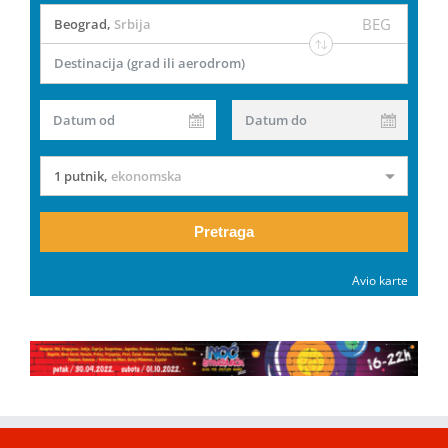
BEG
Beograd
,
Srbija
Destinacija (grad ili aerodrom)
Datum od
Datum do
1 putnik
,
ekonomska
Pretraga
Avio karte