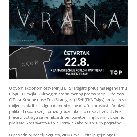
U ovom akcionom ostvarenju Bil Skarsgard preuzima legendarnu
ulogu u rimejku kultnog trilera snimanog prema stripu Džejmsa
O’Bara. Srodne duše Erik (Skarsgard) i Šeli (FKA Tvigs) brutalno su
ubijeni kada ih sustignu demoni njene mračne prošlosti. Dobivši
priliku da spasi svoju pravu ljubav tako što će se žrtvovati, Erik
kreće u potragu za nemilosrdnom osvetom i njihovim ubicama,
prolazeći kroz svetove živih i mrtvih kako bi ispravio pogrešno.
U poslednjoj nedelji avgusta,
28.08
, sve ljubitelje gejminga i