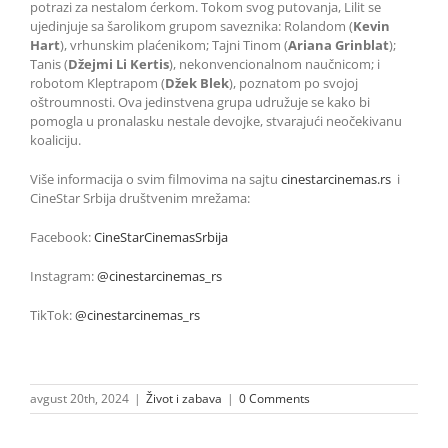
potrazi za nestalom ćerkom. Tokom svog putovanja, Lilit se
ujedinjuje sa šarolikom grupom saveznika: Rolandom (
Kevin
Hart
), vrhunskim plaćenikom; Tajni Tinom (
Ariana
Grinblat
);
Tanis (
Džejmi Li Kertis
), nekonvencionalnom naučnicom; i
robotom Kleptrapom (
Džek Blek
), poznatom po svojoj
oštroumnosti. Ova jedinstvena grupa udružuje se kako bi
pomogla u pronalasku nestale devojke, stvarajući neočekivanu
koaliciju.
Više informacija o svim filmovima na sajtu
cinestarcinemas.rs
i
CineStar Srbija društvenim mrežama:
Facebook:
CineStarCinemasSrbija
Instagram:
@cinestarcinemas_rs
TikTok:
@cinestarcinemas_rs
avgust 20th, 2024
|
Život i zabava
|
0 Comments