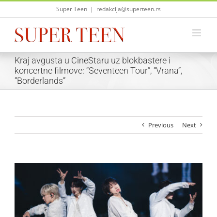
Skip
Super Teen
|
redakcija@superteen.rs
to
content
Kraj avgusta u CineStaru uz blokbastere i
koncertne filmove: “Seventeen Tour”, “Vrana”,
“Borderlands”
Previous
Next
View
Larger
Image