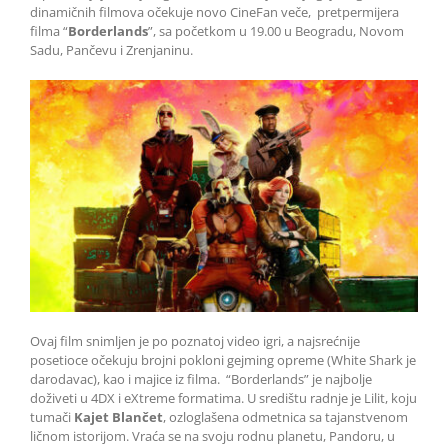
dinamičnih filmova očekuje novo CineFan veče, pretpermijera
filma “
Borderlands
”, sa početkom u 19.00 u Beogradu, Novom
Sadu, Pančevu i Zrenjaninu.
Ovaj film snimljen je po poznatoj video igri, a najsrećnije
posetioce očekuju brojni pokloni gejming opreme (White Shark je
darodavac), kao i majice iz filma. “Borderlands” je najbolje
doživeti u 4DX i eXtreme formatima. U središtu radnje je Lilit, koju
tumači
Kajet Blančet
, ozloglašena odmetnica sa tajanstvenom
ličnom istorijom. Vraća se na svoju rodnu planetu, Pandoru, u