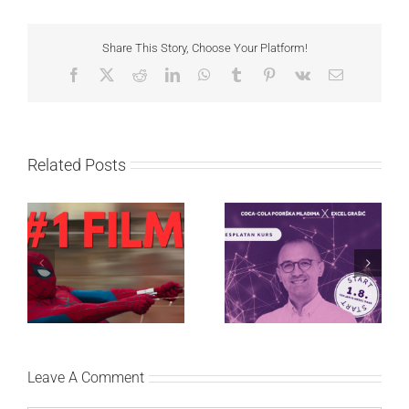
Share This Story, Choose Your Platform!
Facebook
X
Reddit
LinkedIn
WhatsApp
Tumblr
Pinterest
Vk
Email
Related Posts
Najuspešnije otvaranje
Priključi se besplatnoj
studijskog filma u Srbiji:
regionalnoj AI edukaciji
Spajdermen: Novi dan
i nauči kako da
oborio rekord već prvog
veštačku inteligenciju
vikenda
primeniš u praksi
Leave A Comment