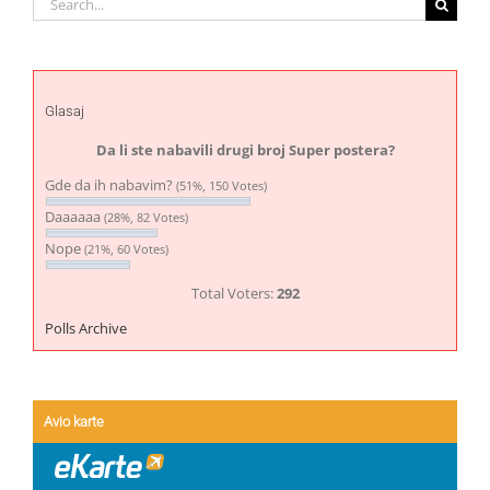
for:
Glasaj
Da li ste nabavili drugi broj Super postera?
Gde da ih nabavim?
(51%, 150 Votes)
Daaaaaa
(28%, 82 Votes)
Nope
(21%, 60 Votes)
Total Voters:
292
Polls Archive
Avio karte