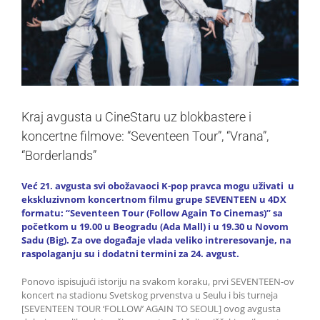
Kraj avgusta u CineStaru uz blokbastere i
koncertne filmove: “Seventeen Tour”, “Vrana”,
“Borderlands”
Već 21. avgusta svi obožavaoci K-pop pravca mogu uživati u
ekskluzivnom koncertnom filmu grupe SEVENTEEN u 4DX
formatu: “Seventeen Tour (Follow Again To Cinemas)” sa
početkom u 19.00 u Beogradu (Ada Mall) i u 19.30 u Novom
Sadu (Big). Za ove događaje vlada veliko intreresovanje, na
raspolaganju su i dodatni termini za 24. avgust.
Ponovo ispisujući istoriju na svakom koraku, prvi SEVENTEEN-ov
koncert na stadionu Svetskog prvenstva u Seulu i bis turneja
[SEVENTEEN TOUR ‘FOLLOW’ AGAIN TO SEOUL] ovog avgusta