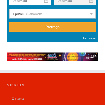
Datum od
Datum do
1 putnik
,
ekonomska
Pretraga
Avio karte
SUPER TEEN
O nama