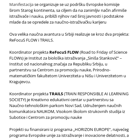
Manifestacija
se organizuje se uz podršku Evropske komisije
širom Starog kontinenta, sa ciljem da na zanimljiv način afirmiše
istraživače i nauku, približi njihov rad široj javnosti i podstakne
mlade da se opredele za naučno-istraživačku karijeru
Ova velika naučna avantura u Srbiji realizuje se kroz dva projekta:
ReFocuS FLOW i TRAILS.
Koordinator projekta
ReFocuS FLOW
(Road to Friday of Science
FLOWs) je Institut za biološka istraživanja „Siniša Stanković“ –
Institut od nacionalnog značaja za Republiku Srbiju, u
partnerstvu sa Centrom za promociju nauke, Prirodno-
matematičkim fakultetom Univerziteta u Nišu i Univerzitetom u
Kragujevcu.
Koordinator projekta
TRAILS
(TRAIN RESPONSIBLE AI LEARNING
SOCIETY) je Kreativno edukativni centar u partnerstvu sa
Naučno-tehnološkim parkom Novi Sad, Udruženjem naučnih
komunikatora NAUKOM, Visokom školom strukovnih studija iz
Subotice i Centrom za promociju nauke
Projekti su finansirani iz programa „HORIZON EUROPE“, najvećeg
programa Evropske unije za istraživanje i inovacione delatnosti, a