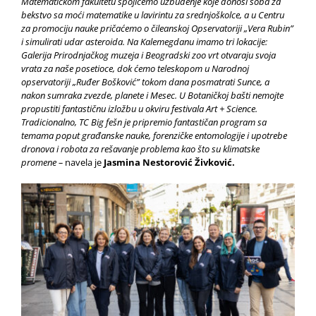
Matematičkom fakultetu spojićemo uzbuđenje koje donosi soba za
bekstvo sa moći matematike u lavirintu za srednjoškolce, a u Centru
za promociju nauke pričaćemo o čileanskoj Opservatoriji „Vera Rubin”
i simulirati udar asteroida. Na Kalemegdanu imamo tri lokacije:
Galerija Prirodnjačkog muzeja i Beogradski zoo vrt otvaraju svoja
vrata za naše posetioce, dok ćemo teleskopom u Narodnoj
opservatoriji „Ruđer Bošković” tokom dana posmatrati Sunce, a
nakon sumraka zvezde, planete i Mesec. U Botaničkoj bašti nemojte
propustiti fantastičnu izložbu u okviru festivala Art + Science.
Tradicionalno, TC Big fešn je pripremio fantastičan program sa
temama poput građanske nauke, forenzičke entomologije i upotrebe
dronova i robota za rešavanje problema kao što su klimatske
promene –
navela je
Jasmina Nestorović Živković.