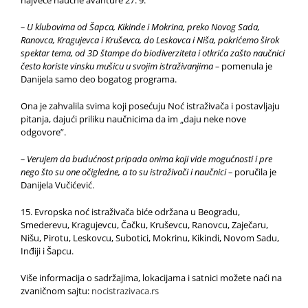
– U klubovima od Šapca, Kikinde i Mokrina, preko Novog Sada,
Ranovca, Kragujevca i Kruševca, do Leskovca i Niša, pokrićemo širok
spektar tema, od 3D štampe do biodiverziteta i otkrića zašto naučnici
često koriste vinsku mušicu u svojim istraživanjima –
pomenula je
Danijela samo deo bogatog programa.
Ona je zahvalila svima koji posećuju Noć istraživača i postavljaju
pitanja, dajući priliku naučnicima da im „daju neke nove
odgovore”.
– Verujem da budućnost pripada onima koji vide mogućnosti i pre
nego što su one očigledne, a to su istraživači i naučnici –
poručila je
Danijela Vučićević.
15. Evropska noć istraživača biće održana u Beogradu,
Smederevu, Kragujevcu, Čačku, Kruševcu, Ranovcu, Zaječaru,
Nišu, Pirotu, Leskovcu, Subotici, Mokrinu, Kikindi, Novom Sadu,
Inđiji i Šapcu.
Više informacija o sadržajima, lokacijama i satnici možete naći na
zvaničnom sajtu:
nocistrazivaca.rs