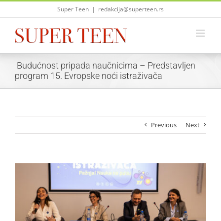
Skip
Super Teen
|
redakcija@superteen.rs
to
content
Budućnost pripada naučnicima – Predstavljen
program 15. Evropske noći istraživača
Previous
Next
View
Larger
Image