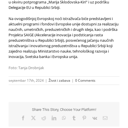
u okviru potprograma „Marija Sklodovska-Kiri” i uz podršku
Delegacije EU u Republici Srbiji.
Na ovogodišnjoj Evropskoj noći istraživača biće predstavljeni i
aktuelni programi i fondovi Evropske unije dostupni za realizaciju
naučnih, umetničkih, preduzetničkih i drugih ideja, kao i podrška
Projekta SAIGE (Akceleracije inovacija i podsticanja rasta
preduzetništva u Republici Srbiji), posvećenog jačanju naučnih
istraživanja i inovativnog preduzetništva u Republici Srbiji koji
zajedno realizuju Ministarstvo nauke, tehnološkog razvoja i
inovacija, Svetska banka i Evropska unija.
Foto: Tanja Drobnjak
septembar 17th, 2024
|
Život i zabava
|
0 Comments
Share This Story, Choose Your Platform!
Facebook
X
Reddit
LinkedIn
WhatsApp
Tumblr
Pinterest
Vk
Email