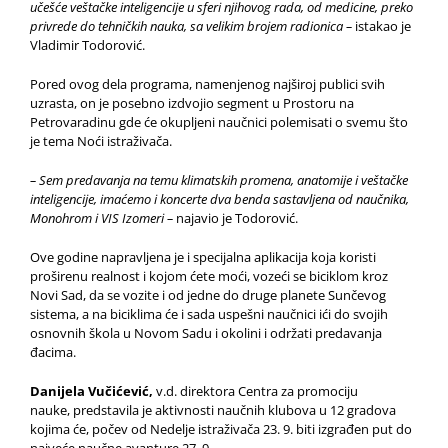
učešće veštačke inteligencije u sferi njihovog rada, od medicine, preko
privrede do tehničkih nauka, sa velikim brojem radionica –
istakao je
Vladimir Todorović.
Pored ovog dela programa, namenjenog najširoj publici svih
uzrasta, on je posebno izdvojio segment u Prostoru na
Petrovaradinu gde će okupljeni naučnici polemisati o svemu što
je tema Noći istraživača.
– Sem predavanja na temu klimatskih promena, anatomije i veštačke
inteligencije, imaćemo i koncerte dva benda sastavljena od naučnika,
Monohrom i VIS Izomeri –
najavio je Todorović.
Ove godine napravljena je i specijalna aplikacija koja koristi
proširenu realnost i kojom ćete moći, vozeći se biciklom kroz
Novi Sad, da se vozite i od jedne do druge planete Sunčevog
sistema, a na biciklima će i sada uspešni naučnici ići do svojih
osnovnih škola u Novom Sadu i okolini i održati predavanja
đacima.
Danijela Vučićević,
v.d. direktora Centra za promociju
nauke,
predstavila je aktivnosti naučnih klubova u 12 gradova
kojima će, počev od Nedelje istraživača 23. 9. biti izgrađen put do
najveće naučne avanture 27. 9.