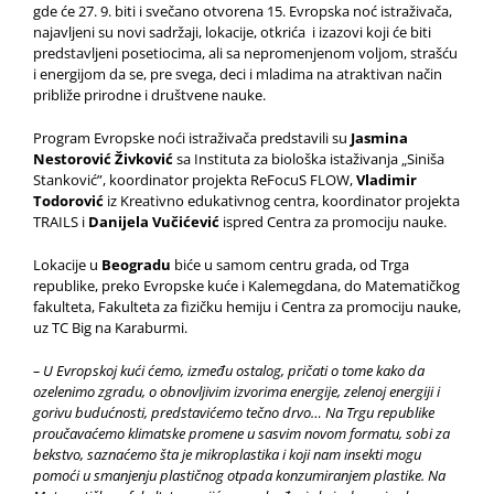
gde će 27. 9. biti i svečano otvorena 15. Evropska noć istraživača,
najavljeni su novi sadržaji, lokacije, otkrića i izazovi koji će biti
predstavljeni posetiocima, ali sa nepromenjenom voljom, strašću
i energijom da se, pre svega, deci i mladima na atraktivan način
približe prirodne i društvene nauke.
Program Evropske noći istraživača predstavili su
Jasmina
Nestorović Živković
sa Instituta za biološka istaživanja „Siniša
Stanković”, koordinator projekta ReFocuS FLOW,
Vladimir
Todorović
iz Kreativno edukativnog centra, koordinator projekta
TRAILS i
Danijela Vučićević
ispred Centra za promociju nauke.
Lokacije u
Beogradu
biće u samom centru grada, od Trga
republike, preko Evropske kuće i Kalemegdana, do Matematičkog
fakulteta, Fakulteta za fizičku hemiju i Centra za promociju nauke,
uz TC Big na Karaburmi.
– U Evropskoj kući ćemo, između ostalog, pričati o tome kako da
ozelenimo zgradu, o obnovljivim izvorima energije, zelenoj energiji i
gorivu budućnosti, predstavićemo tečno drvo… Na Trgu republike
proučavaćemo klimatske promene u sasvim novom formatu, sobi za
bekstvo, saznaćemo šta je mikroplastika i koji nam insekti mogu
pomoći u smanjenju plastičnog otpada konzumiranjem plastike. Na