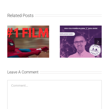
Related Posts
Najuspešnije otvaranje
Priključi se besplatnoj
studijskog filma u Srbiji:
regionalnoj AI edukaciji
Spajdermen: Novi dan
i nauči kako da
oborio rekord već prvog
veštačku inteligenciju
vikenda
primeniš u praksi
Leave A Comment
Comment