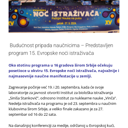
Budućnost pripada naučnicima – Predstavljen
program 15. Evropske noći istraživača
Oko stotinu programa u 16 gradova širom Srbije očekuju
posetioce u okviru 15. Evropske noći istraživača, najvažnije i
najmasovnije naučne manifestacije u zemlji.
Zagrevanje počinje već 19. i 20. septembra, kada će svoje
laboratorije za javnost otvoriti Institut za biološka istraživanja
„Siniša Stanković”, odnosno Institut za nuklearne nauke „Vinča”.
Nedelja istraživača na programu je od 23. septembra u naučnim
klubovima širom Srbije, a veliko finale zakazano je za 27.
septembar od 16 do 22 sata.
Na današnjoj konferenciji za medije, održanoj u Evropskoj kući,