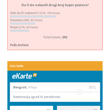
Da li ste nabavili drugi broj Super postera?
Gde da ih nabavim?
(51%, 150 Votes)
Daaaaaa
(28%, 82 Votes)
Nope
(21%, 60 Votes)
Total Voters:
292
Polls Archive
Avio karte
BEG
Beograd
,
Srbija
Destinacija (grad ili aerodrom)