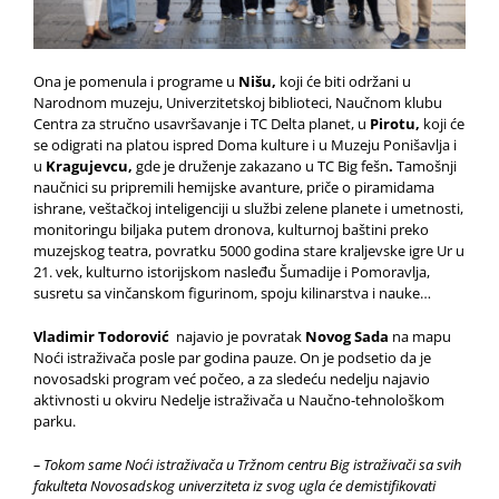
Ona je pomenula i programe u
Nišu,
koji će biti održani u
Narodnom muzeju, Univerzitetskoj biblioteci, Naučnom klubu
Centra za stručno usavršavanje i TC Delta planet, u
Pirotu,
koji će
se odigrati na platou ispred Doma kulture i u Muzeju Ponišavlja i
u
Kragujevcu,
gde je druženje zakazano u TC Big fešn
.
Tamošnji
naučnici su pripremili hemijske avanture, priče o piramidama
ishrane, veštačkoj inteligenciji u službi zelene planete i umetnosti,
monitoringu biljaka putem dronova, kulturnoj baštini preko
muzejskog teatra, povratku 5000 godina stare kraljevske igre Ur u
21. vek, kulturno istorijskom nasleđu Šumadije i Pomoravlja,
susretu sa vinčanskom figurinom, spoju kilinarstva i nauke…
Vladimir Todorović
najavio je povratak
Novog Sada
na mapu
Noći istraživača posle par godina pauze. On je podsetio da je
novosadski program već počeo, a za sledeću nedelju najavio
aktivnosti u okviru Nedelje istraživača u Naučno-tehnološkom
parku.
– Tokom same Noći istraživača u Tržnom centru Big istraživači sa svih
fakulteta Novosadskog univerziteta iz svog ugla će demistifikovati