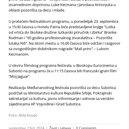
izvanrednom doprinosu Luke Kecmana i Jaroslava Antonjuka u
oblasti pozorišta za decu i mlade.
U pratećem festivalskom programu, u ponedeljak 23. septembra
u 15.00 časova u Hotelu Patria biće predstavljene knjige “Lutka
od vrtića do školske družine: lutkarski priručnik i zbirka” Branke
Rudman i “65 godina profesionalnog stvaralaštva – Pozorište
lutaka Niš”. Na istom mestu u 16.00 časova biće održan i razgovor
sa ovogodišnjim dobitnikom nagrade “Mali princ” – Lukom
Kecmanom.
U okviru filmskog programa festivala, u Bioskopu Eurocinema u
Subotici na programu će u 11:15 časova biti francuski igrani film
“Moj Jaguar”.
Realizaciju Međunarodnog festivala pozorišta za decu Subotica
podržali su Ministarstvo kulture Republike Srbije, Pokrajinski
sekretarijat za kulturu, javno informisanje i odnose sa verskim
zajednicama AP Vojvodine i Grad Subotica.
Foto: Atila Kovač
septembar 23rd, 2024
|
Život i zabava
|
0 Comments