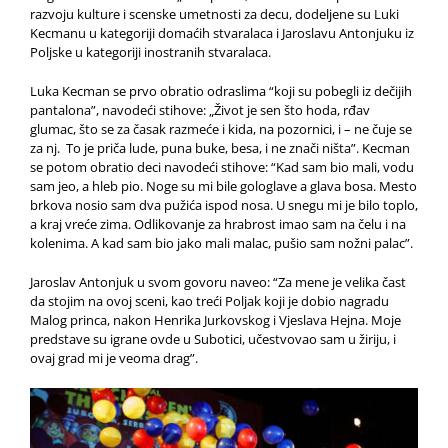
razvoju kulture i scenske umetnosti za decu, dodeljene su Luki
Kecmanu u kategoriji domaćih stvaralaca i Jaroslavu Antonjuku iz
Poljske u kategoriji inostranih stvaralaca.
Luka Kecman se prvo obratio odraslima “koji su pobegli iz dečijih
pantalona”, navodeći stihove: „Život je sen što hoda, rđav
glumac, što se za časak razmeće i kida, na pozornici, i – ne čuje se
za nj. To je priča lude, puna buke, besa, i ne znači ništa”. Kecman
se potom obratio deci navodeći stihove: “Kad sam bio mali, vodu
sam jeo, a hleb pio. Noge su mi bile gologlave a glava bosa. Mesto
brkova nosio sam dva pužića ispod nosa. U snegu mi je bilo toplo,
a kraj vreće zima. Odlikovanje za hrabrost imao sam na čelu i na
kolenima. A kad sam bio jako mali malac, pušio sam nožni palac”.
Jaroslav Antonjuk u svom govoru naveo: “Za mene je velika čast
da stojim na ovoj sceni, kao treći Poljak koji je dobio nagradu
Malog princa, nakon Henrika Jurkovskog i Vjeslava Hejna. Moje
predstave su igrane ovde u Subotici, učestvovao sam u žiriju, i
ovaj grad mi je veoma drag”.