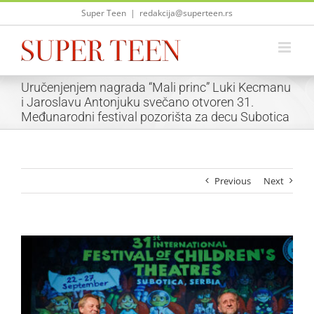
Skip
Super Teen
|
redakcija@superteen.rs
to
content
Uručenjenjem nagrada “Mali princ” Luki Kecmanu
i Jaroslavu Antonjuku svečano otvoren 31.
Međunarodni festival pozorišta za decu Subotica
Previous
Next
View
Larger
Image