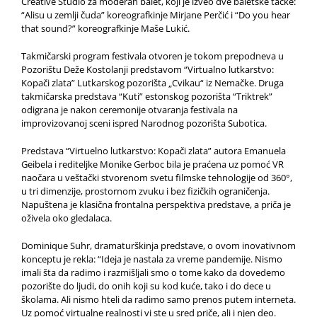
Creative Studio za moderan balet, koji je izveo dve baletske tačke:
“Alisu u zemlji čuda” koreografkinje Mirjane Perčić i “Do you hear
that sound?” koreografkinje Maše Lukić.
Takmičarski program festivala otvoren je tokom prepodneva u
Pozorištu Deže Kostolanji predstavom “Virtualno lutkarstvo:
Kopači zlata” Lutkarskog pozorišta „Cvikau“ iz Nemačke. Druga
takmičarska predstava “Kuti” estonskog pozorišta “Triktrek”
odigrana je nakon ceremonije otvaranja festivala na
improvizovanoj sceni ispred Narodnog pozorišta Subotica.
Predstava “Virtuelno lutkarstvo: Kopači zlata” autora Emanuela
Geibela i rediteljke Monike Gerboc bila je praćena uz pomoć VR
naočara u veštački stvorenom svetu filmske tehnologije od 360°,
u tri dimenzije, prostornom zvuku i bez fizičkih ograničenja.
Napuštena je klasična frontalna perspektiva predstave, a priča je
oživela oko gledalaca.
Dominique Suhr, dramaturškinja predstave, o ovom inovativnom
konceptu je rekla: “Ideja je nastala za vreme pandemije. Nismo
imali šta da radimo i razmišljali smo o tome kako da dovedemo
pozorište do ljudi, do onih koji su kod kuće, tako i do dece u
školama. Ali nismo hteli da radimo samo prenos putem interneta.
Uz pomoć virtualne realnosti vi ste u sred priče, ali i njen deo.