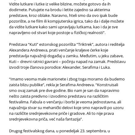
Vidite lutkare i lutke iz velike blizine, možete gotovo da ih
dodirnete. Putujete na brodu i letite zajedno sa akterima
predstave, kroz oblake. Naravno, hteli smo da ovo ipak bude
pozorište, a ne film ili kompjuterska igrica, tako da i dalje možete
da vidite lutkare kako sami upravljaju lutkama, kao i da je sve
napravljeno od stvari koje postoje u fizičkoj realnosti”.
Predstava “Kuti” estonskog pozorišta “Triktrek”, autora i reditelja
Alexandera Andreeva, prati venčanje kraljeve ćerke koje
predstavlja najvažniji događaj u zamku. Međutim, u jeku zabave,
Kuti – drevni ratnici gavrani – počinju napad na zamak. Predstavu
izvodi troje članova porodice: Alexander, Serafima i Luka.
“Imamo veoma male marionete i zbog toga moramo da budemo
zaista blizu publike”, rekla je Serafima Andreeva. “Konstruisali
smo ovaj zamak pre dve godine. Bio nam je san da napravimo
nešto zaista predivno i izvodimo predstavu na različitim
festivalima. Fabula o venčanju i borbi je veoma jednostavna, ali
najvažnija stvar su mehanički delovi koje smo napravili po uzoru
na različite srednjevekovne priče i gradove. Ali to nije prava
srednjevekovna priča, već naša fantazija”.
Drugog festivalskog dana, u ponedeljak 23. septembra, u