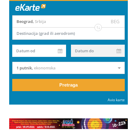
BEG
Beograd
,
Srbija
Destinacija (grad ili aerodrom)
Datum od
Datum do
1 putnik
,
ekonomska
Pretraga
Avio karte