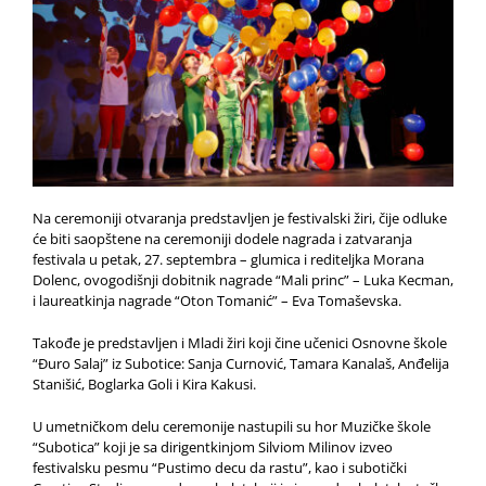
Na ceremoniji otvaranja predstavljen je festivalski žiri, čije odluke
će biti saopštene na ceremoniji dodele nagrada i zatvaranja
festivala u petak, 27. septembra – glumica i rediteljka Morana
Dolenc, ovogodišnji dobitnik nagrade “Mali princ” – Luka Kecman,
i laureatkinja nagrade “Oton Tomanić” – Eva Tomaševska.
Takođe je predstavljen i Mladi žiri koji čine učenici Osnovne škole
“Đuro Salaj” iz Subotice: Sanja Curnović, Tamara Kanalaš, Anđelija
Stanišić, Boglarka Goli i Kira Kakusi.
U umetničkom delu ceremonije nastupili su hor Muzičke škole
“Subotica” koji je sa dirigentkinjom Silviom Milinov izveo
festivalsku pesmu “Pustimo decu da rastu”, kao i subotički