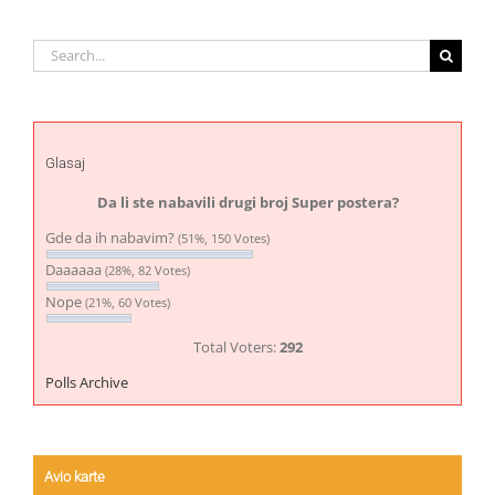
Search
for:
Glasaj
Da li ste nabavili drugi broj Super postera?
Gde da ih nabavim?
(51%, 150 Votes)
Daaaaaa
(28%, 82 Votes)
Nope
(21%, 60 Votes)
Total Voters:
292
Polls Archive
Avio karte