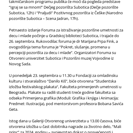
takmičarskom programu publika će moći da pogleda predstave
“Igraj se sa mnom!” Dečjeg pozorišta Subotica (Dečje pozorište
Subotica, 12h) i “Praljudi” Pozitivnog pozorišta iz Češke (Narodno
pozorište Subotica – Scena Jadran, 17h).
Petnaesto izdanje Foruma za istraživanje pozorišne umetnosti za
decu i mlade počinje u Gradskoj biblioteci Subotica, i trajaće do
26. septembra. Rukovodilac foruma je dr Marijana Prpa Fink, a
ovogodišnja tema foruma je “Pokret, slušanje, promena u
percepciji pozorišta za decu i mlade”. Organizatori Foruma su
Otvoreni univerzitet Subotica i Pozorišni muzej Vojvodine iz
Novog Sada.
U ponedeljak 23. septembra u 11.30 u Fondaciji za omladinsku
kulturu i stvaralaštvo “Danilo Kiš”, biće otvorena “Studentska
izložba festivalskog plakata“, Fakulteta primenjenih umetnosti u
Beogradu. Plakate su radili studenti treće godine fakulteta sa
odseka Primenjena grafika (Moduli: Grafika i knjiga i Animacija;
Predmet: Ilustracija), pod mentorstvom profesora Bobana Savića
Geta.
Istog dana u Galeriji Otvorenog univerziteta u 13.00 časova, biće
otvorena izložba u čast dobitnika nagrade za životno delo, “Mali
princ” za 2024. godinu – svojevrstan dokaz o posvećenosti i