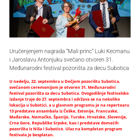
Uručenjenjem nagrada “Mali princ” Luki Kecmanu
i Jaroslavu Antonjuku svečano otvoren 31.
Međunarodni festival pozorišta za decu Subotica
U nedelju, 22. septembra u Dečjem pozorištu Subotica,
svečanom ceremonijom je otvoren 31. Međunarodni
festival pozorišta za decu Subotica. Ovogodišnje festivalsko
izdanje traje do 27. septembra i održava se na nekoliko
lokacija u Subotici, a u glavnom programu je na repertoaru
13 predstava ansambala iz Češke, Estonije, Francuske,
Mađarske, Nemačke, Španije, Turske, Hrvatske, Slovenije,
Crne Gore, Republike Srpske, kao i predstave domaćih
pozorišta iz Niša i Subotice. Ulaz na kompletan program
festivala je besplatan.