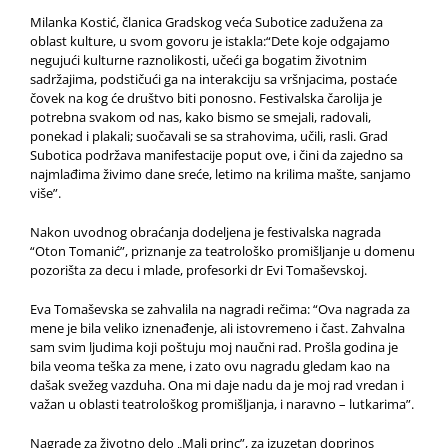
Milanka Kostić, članica Gradskog veća Subotice zadužena za
oblast kulture, u svom govoru je istakla:“Dete koje odgajamo
negujući kulturne raznolikosti, učeći ga bogatim životnim
sadržajima, podstičući ga na interakciju sa vršnjacima, postaće
čovek na kog će društvo biti ponosno. Festivalska čarolija je
potrebna svakom od nas, kako bismo se smejali, radovali,
ponekad i plakali; suočavali se sa strahovima, učili, rasli. Grad
Subotica podržava manifestacije poput ove, i čini da zajedno sa
najmlađima živimo dane sreće, letimo na krilima mašte, sanjamo
više”.
Nakon uvodnog obraćanja dodeljena je festivalska nagrada
“Oton Tomanić”, priznanje za teatrološko promišljanje u domenu
pozorišta za decu i mlade, profesorki dr Evi Tomaševskoj.
Eva Tomaševska se zahvalila na nagradi rečima: “Ova nagrada za
mene je bila veliko iznenađenje, ali istovremeno i čast. Zahvalna
sam svim ljudima koji poštuju moj naučni rad. Prošla godina je
bila veoma teška za mene, i zato ovu nagradu gledam kao na
dašak svežeg vazduha. Ona mi daje nadu da je moj rad vredan i
važan u oblasti teatrološkog promišljanja, i naravno – lutkarima”.
Nagrade za životno delo „Mali princ”, za izuzetan doprinos