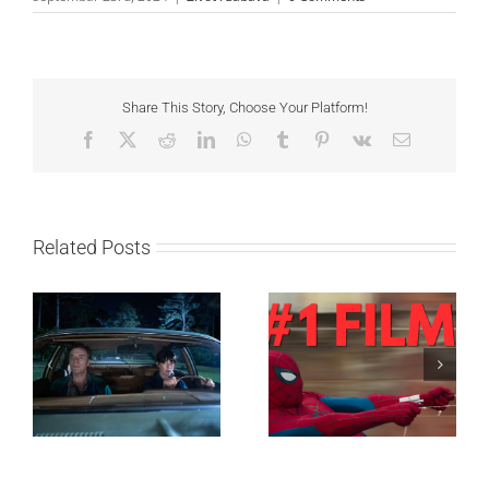
Share This Story, Choose Your Platform!
Facebook
X
Reddit
LinkedIn
WhatsApp
Tumblr
Pinterest
Vk
Email
Related Posts
SF NIGHT: POSLEDNJI
Najuspešnije otvaranje
DANI ULICE
studijskog filma u Srbiji:
HRASTOVA u Concept
Spajdermen: Novi dan
Cinema i CineStar
oborio rekord već prvog
bioskopima 12. avgusta
vikenda