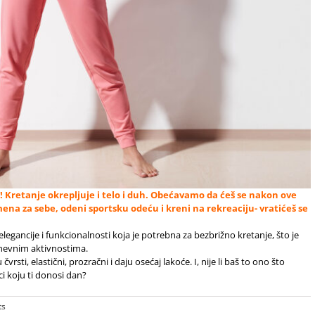
! Kretanje okrepljuje i telo i duh. Obećavamo da ćeš se nakon ove
emena za sebe, odeni sportsku odeću i kreni na rekreaciju- vratićeš se
legancije i funkcionalnosti koja je potrebna za bezbrižno kretanje, što je
nevnim aktivnostima.
vrsti, elastični, prozračni i daju osećaj lakoće. I, nije li baš to ono što
ci koju ti donosi dan?
ts