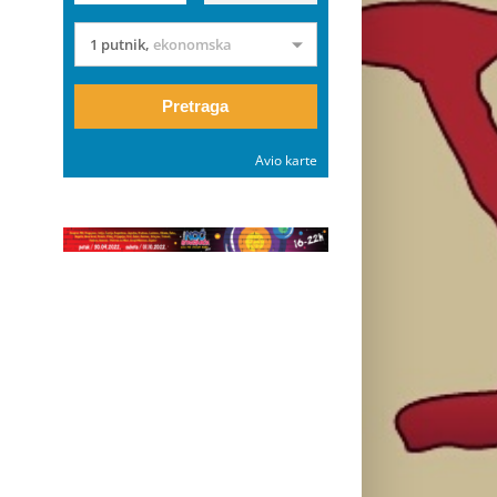
1 putnik
,
ekonomska
Pretraga
Avio karte