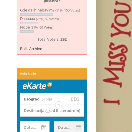
postera?
Gde da ih nabavim?
(51%, 150 Votes)
Daaaaaa
(28%, 82 Votes)
Nope
(21%, 60 Votes)
Total Voters:
292
Polls Archive
Avio karte
BEG
Beograd
,
Srbija
Destinacija (grad ili aerodrom)
Datum od
Datum do