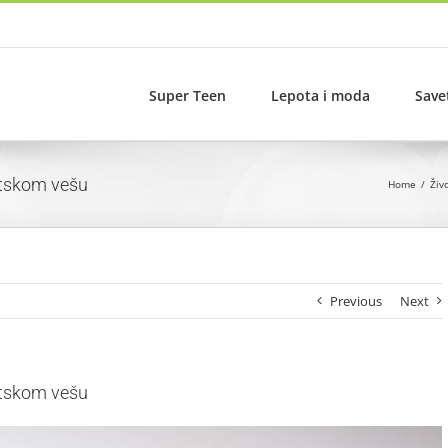
Super Teen
Lepota i moda
Save
ortskom vešu
Home
Živ
Previous
Next
ortskom vešu