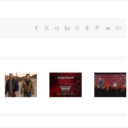
Facebook
X
Reddit
LinkedIn
WhatsApp
Tumblr
Pinterest
Vk
Ema
Film
NIMRODS,
inspirisan
HBO Max
ranim danima
STRANGER
predstavio
grupe GREEN
THINGS
službeni
DAY, stiže u
muzika iz
trejler za novu
CineStar i
serije uživo u
DC seriju
Concept
Beogradu!
„Fenjeri“
Cinema
ekskluzivno
11. i 14.
avgusta