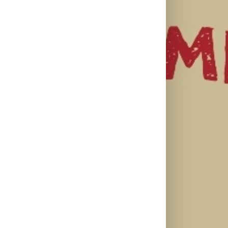
il
Najuspešnije
Priključi se
otvaranje
besplatnoj
HBO Max
studijskog
regionalnoj AI
predstavio
filma u Srbiji:
edukaciji i
službeni
Spajdermen:
nauči kako da
trejler za novu
Novi dan
veštačku
DC seriju
oborio rekord
inteligenciju
„Fenjeri“
već prvog
primeniš u
vikenda
praksi