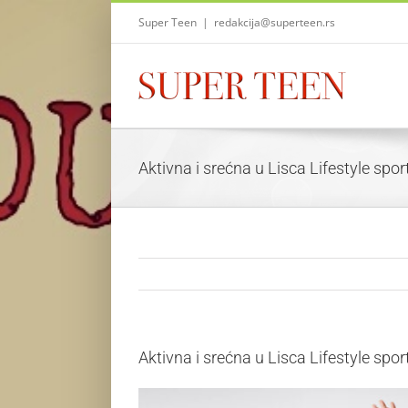
Skip
Super Teen
|
redakcija@superteen.rs
to
content
Aktivna i srećna u Lisca Lifestyle sp
Aktivna i srećna u Lisca Lifestyle sp