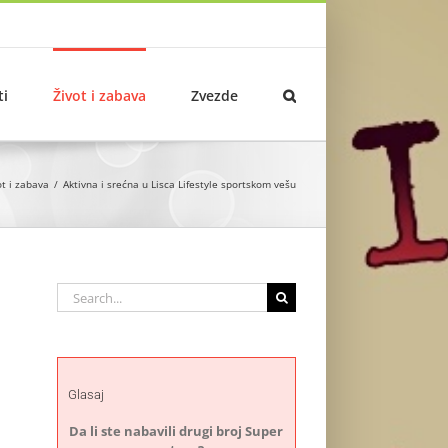
ti
Život i zabava
Zvezde
ot i zabava
Aktivna i srećna u Lisca Lifestyle sportskom vešu
Search
for:
Glasaj
Da li ste nabavili drugi broj Super