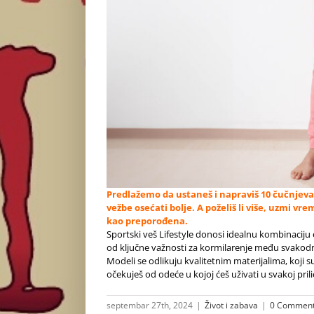
Predlažemo da ustaneš i napraviš 10 čučnjeva
vežbe osećati bolje. A poželiš li više, uzmi vr
kao preporođena.
Sportski veš Lifestyle donosi idealnu kombinaciju e
od ključne važnosti za kormilarenje među svakod
Modeli se odlikuju kvalitetnim materijalima, koji su č
očekuješ od odeće u kojoj ćeš uživati u svakoj prili
septembar 27th, 2024
|
Život i zabava
|
0 Commen