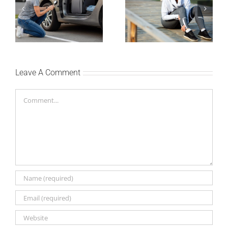
Kako mladi vozači
Treniraj pametno: Kako
mogu pametno da
da izbegneš povrede i
planiraju putovanje
ostaneš u top formi
automobilom?
Leave A Comment
Comment