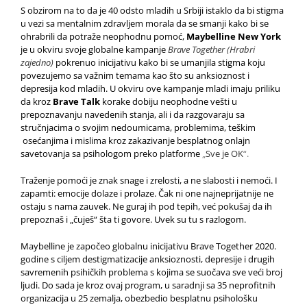
S obzirom na to da je 40 odsto mladih u Srbiji istaklo da bi stigma
u vezi sa mentalnim zdravljem morala da se smanji kako bi se
ohrabrili da potraže neophodnu pomoć,
Maybelline New York
je u okviru svoje globalne kampanje
Brave Together (Hrabri
zajedno)
pokrenuo inicijativu kako bi se umanjila stigma koju
povezujemo sa važnim temama kao što su anksioznost i
depresija kod mladih. U okviru ove kampanje mladi imaju priliku
da kroz
Brave Talk
korake dobiju neophodne vešti u
prepoznavanju navedenih stanja, ali i da razgovaraju sa
stručnjacima o svojim nedoumicama, problemima, teškim
osećanjima i mislima kroz zakazivanje besplatnog onlajn
savetovanja sa psihologom preko platforme
„
Sve je OK
“.
Traženje pomoći je znak snage i zrelosti, a ne slabosti i nemoći. I
zapamti: emocije dolaze i prolaze. Čak ni one najneprijatnije ne
ostaju s nama zauvek. Ne guraj ih pod tepih, već pokušaj da ih
prepoznaš i „čuješ“ šta ti govore. Uvek su tu s razlogom.
Maybelline je započeo globalnu inicijativu Brave Together 2020.
godine s ciljem destigmatizacije anksioznosti, depresije i drugih
savremenih psihičkih problema s kojima se suočava sve veći broj
ljudi. Do sada je kroz ovaj program, u saradnji sa 35 neprofitnih
organizacija u 25 zemalja, obezbedio besplatnu psihološku