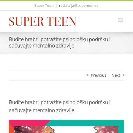
Skip
Super Teen
|
redakcija@superteen.rs
to
content
Budite hrabri, potražite psihološku podršku i
sačuvajte mentalno zdravlje
Previous
Next
Budite hrabri, potražite psihološku podršku i
sačuvajte mentalno zdravlje