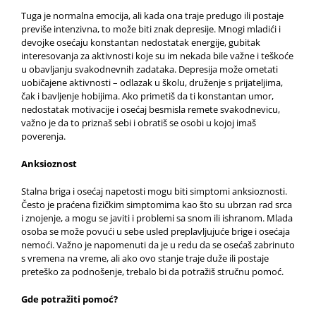
Tuga je normalna emocija, ali kada ona traje predugo ili postaje
previše intenzivna, to može biti znak depresije. Mnogi mladići i
devojke osećaju konstantan nedostatak energije, gubitak
interesovanja za aktivnosti koje su im nekada bile važne i teškoće
u obavljanju svakodnevnih zadataka. Depresija može ometati
uobičajene aktivnosti – odlazak u školu, druženje s prijateljima,
čak i bavljenje hobijima. Ako primetiš da ti konstantan umor,
nedostatak motivacije i osećaj besmisla remete svakodnevicu,
važno je da to priznaš sebi i obratiš se osobi u kojoj imaš
poverenja.
Anksioznost
Stalna briga i osećaj napetosti mogu biti simptomi anksioznosti.
Često je praćena fizičkim simptomima kao što su ubrzan rad srca
i znojenje, a mogu se javiti i problemi sa snom ili ishranom. Mlada
osoba se može povući u sebe usled preplavljujuće brige i osećaja
nemoći. Važno je napomenuti da je u redu da se osećaš zabrinuto
s vremena na vreme, ali ako ovo stanje traje duže ili postaje
preteško za podnošenje, trebalo bi da potražiš stručnu pomoć.
Gde potražiti pomoć?