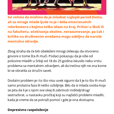
Svi volimo da mislimo da je mladost najlepši period života,
ali za mnoge mlade ljude to je i doba emocionalnih
rolerkostera s kojima teško izlaze na kraj. Pritisci u školi ili
na fakultetu, očekivanja okoline, nerazumevanje, pa čak i
kritike na društvenim mrežama mogu ozbiljno da naruše
mentalno zdravlje.
Zbog straha da će biti obeleženi mnogi oklevaju da otvoreno
govore o tome šta ih muči. Podaci pokazuju da je više od
polovine mladih u Srbiji od 18 do 25 godina iskusilo neku vrstu
problema sa mentalnim zdravljem, ali da trećina njih ne zna kome
bi se obratila za stručni savet.
Dodatni problem je i to što nisu uvek sigurni da li je to što ih muči
samo prolazna faza ili nešto ozbiljnije. Bilo da si mlada osoba koja
se pita da li je s njom sve okej ili zabrinuti roditelj/drug/
sestra/brat, u nastavku pročitaj koji su najčešći problemi mladih,
kada je vreme da se potraži pomoć i gde je ona dostupna.
Depresivno raspoloženje