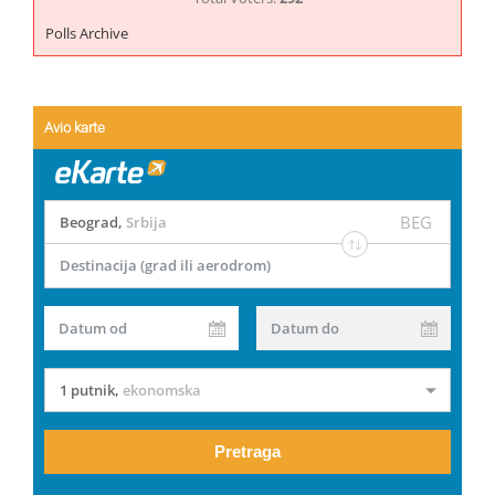
Polls Archive
Avio karte
BEG
Beograd
,
Srbija
Destinacija (grad ili aerodrom)
Datum od
Datum do
1 putnik
,
ekonomska
Pretraga