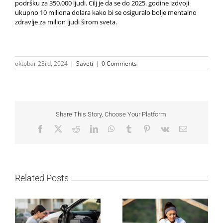
podršku za 350.000 ljudi. Cilj je da se do 2025. godine izdvoji
ukupno 10 miliona dolara kako bi se osiguralo bolje mentalno
zdravlje za milion ljudi širom sveta.
oktobar 23rd, 2024
|
Saveti
|
0 Comments
Share This Story, Choose Your Platform!
Facebook
X
Reddit
LinkedIn
WhatsApp
Tumblr
Pinterest
Vk
Email
Related Posts