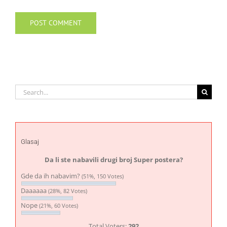
Search
for:
Glasaj
Da li ste nabavili drugi broj Super postera?
Gde da ih nabavim?
(51%, 150 Votes)
Daaaaaa
(28%, 82 Votes)
Nope
(21%, 60 Votes)
Total Voters:
292