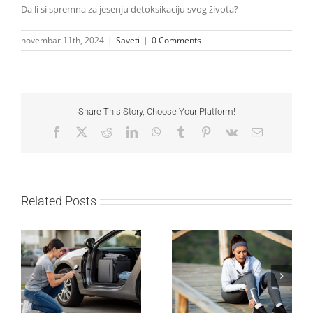
Da li si spremna za jesenju detoksikaciju svog života?
novembar 11th, 2024
|
Saveti
|
0 Comments
Share This Story, Choose Your Platform!
Facebook
X
Reddit
LinkedIn
WhatsApp
Tumblr
Pinterest
Vk
Email
Related Posts
Kako mladi vozači
Treniraj pametno: Kako
mogu pametno da
da izbegneš povrede i
planiraju putovanje
ostaneš u top formi
automobilom?