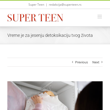
Skip
Super Teen
|
redakcija@superteen.rs
to
content
Vreme je za jesenju detoksikaciju tvog života
Previous
Next
View
Larger
Image