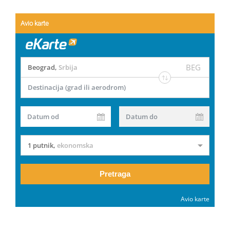
Avio karte
BEG
Beograd
,
Srbija
Destinacija (grad ili aerodrom)
Datum od
Datum do
1 putnik
,
ekonomska
Pretraga
Avio karte