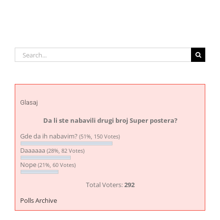
Search
for:
Glasaj
Da li ste nabavili drugi broj Super postera?
Gde da ih nabavim?
(51%, 150 Votes)
Daaaaaa
(28%, 82 Votes)
Nope
(21%, 60 Votes)
Total Voters:
292
Polls Archive