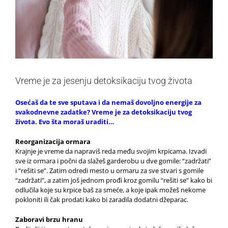
Vreme je za jesenju detoksikaciju tvog života
Osećaš da te sve sputava i da nemaš dovoljno energije za
svakodnevne zadatke? Vreme je za detoksikaciju tvog
života. Evo šta moraš uraditi…
Reorganizacija ormara
Krajnje je vreme da napraviš reda među svojim krpicama. Izvadi
sve iz ormara i počni da slažeš garderobu u dve gomile: “zadržati”
i “rešiti se”. Zatim odredi mesto u ormaru za sve stvari s gomile
“zadržati”, a zatim još jednom prođi kroz gomilu “rešiti se” kako bi
odlučila koje su krpice baš za smeće, a koje ipak možeš nekome
pokloniti ili čak prodati kako bi zaradila dodatni džeparac.
Zaboravi brzu hranu