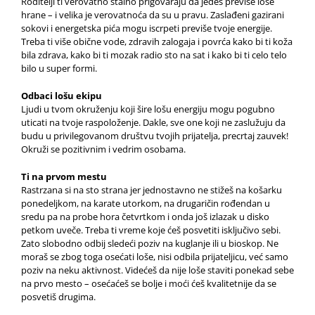
Roditelji ti verovatno stalno prigovaraju da jedeš previše loše
hrane – i velika je verovatnoća da su u pravu. Zaslađeni gazirani
sokovi i energetska pića mogu iscrpeti previše tvoje energije.
Treba ti više obične vode, zdravih zalogaja i povrća kako bi ti koža
bila zdrava, kako bi ti mozak radio sto na sat i kako bi ti celo telo
bilo u super formi.
Odbaci lošu ekipu
Ljudi u tvom okruženju koji šire lošu energiju mogu pogubno
uticati na tvoje raspoloženje. Dakle, sve one koji ne zaslužuju da
budu u privilegovanom društvu tvojih prijatelja, precrtaj zauvek!
Okruži se pozitivnim i vedrim osobama.
Ti na prvom mestu
Rastrzana si na sto strana jer jednostavno ne stižeš na košarku
ponedeljkom, na karate utorkom, na drugaričin rođendan u
sredu pa na probe hora četvrtkom i onda još izlazak u disko
petkom uveče. Treba ti vreme koje ćeš posvetiti isključivo sebi.
Zato slobodno odbij sledeći poziv na kuglanje ili u bioskop. Ne
moraš se zbog toga osećati loše, nisi odbila prijateljicu, već samo
poziv na neku aktivnost. Videćeš da nije loše staviti ponekad sebe
na prvo mesto – osećaćeš se bolje i moći ćeš kvalitetnije da se
posvetiš drugima.