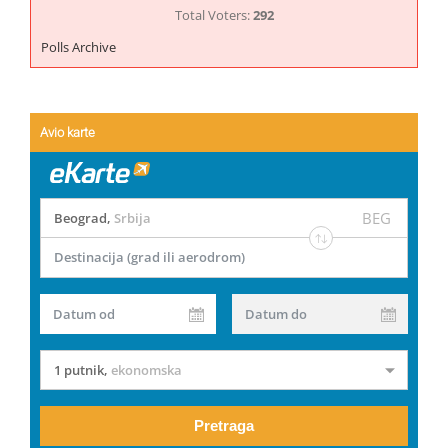
Total Voters:
292
Polls Archive
Avio karte
BEG
Beograd
,
Srbija
Destinacija (grad ili aerodrom)
Datum od
Datum do
1 putnik
,
ekonomska
Pretraga