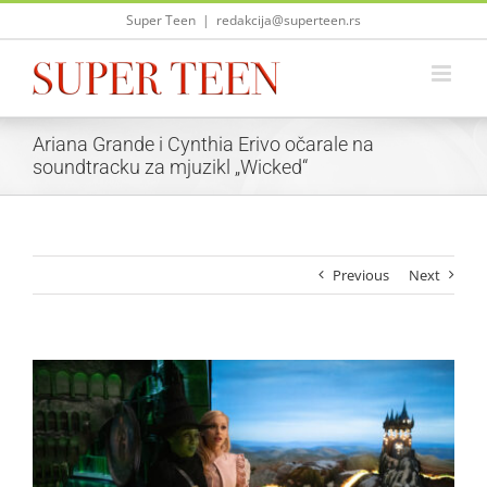
Skip
Super Teen
|
redakcija@superteen.rs
to
content
Ariana Grande i Cynthia Erivo očarale na
soundtracku za mjuzikl „Wicked“
Previous
Next
View
Larger
Image