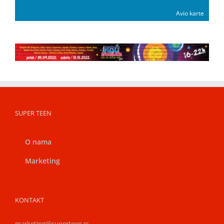
Avio karte
SUPER TEEN
O nama
Marketing
KONTAKT
marketing@superteen.rs