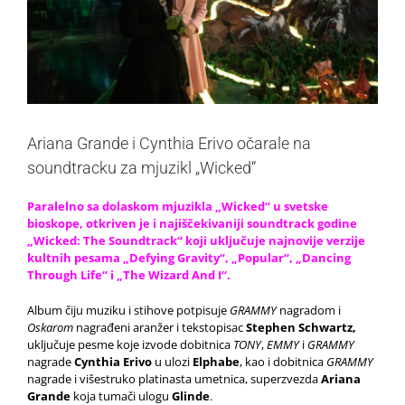
Ariana Grande i Cynthia Erivo očarale na
soundtracku za mjuzikl „Wicked“
Paralelno sa dolaskom mjuzikla „Wicked“ u svetske
bioskope, otkriven je i najiščekivaniji soundtrack godine
„Wicked: The Soundtrack“ koji uključuje najnovije verzije
kultnih pesama „Defying Gravity“, „Popular“, „Dancing
Through Life“ i „The Wizard And I“.
Album čiju muziku i stihove potpisuje
GRAMMY
nagradom i
Oskarom
nagrađeni aranžer i tekstopisac
Stephen Schwartz,
uključuje pesme koje izvode dobitnica
TONY
,
EMMY
i
GRAMMY
nagrade
Cynthia Erivo
u ulozi
Elphabe
, kao i dobitnica
GRAMMY
nagrade i višestruko platinasta umetnica, superzvezda
Ariana
Grande
koja tumači ulogu
Glinde
.