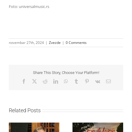
Foto: universalmusic.rs
novembar 27th, 2024
|
Zvezde
|
0 Comments
Share This Story, Choose Your Platform!
Facebook
X
Reddit
LinkedIn
WhatsApp
Tumblr
Pinterest
Vk
Email
Related Posts