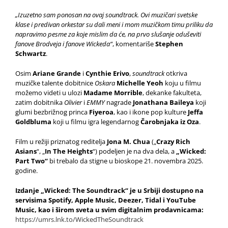
„Izuzetno sam ponosan na ovaj soundtrack. Ovi muzičari svetske
klase i predivan orkestar su dali meni i mom muzičkom timu priliku da
napravimo pesme za koje mislim da će, na prvo slušanje oduševiti
fanove Brodveja i fanove Wickeda“
, komentariše
Stephen
Schwartz
.
Osim
Ariane Grande
i
Cynthie Erivo
,
soundtrack
otkriva
muzičke talente dobitnice
Oskara
Michelle Yeoh
koju u filmu
možemo videti u ulozi
Madame Morrible
, dekanke fakulteta,
zatim dobitnika
Olivier
i
EMMY
nagrade
Jonathana Baileya
koji
glumi bezbrižnog princa
Fiyeroa
, kao i ikone pop kulture
Jeffa
Goldbluma
koji u filmu igra legendarnog
Čarobnjaka iz Oza
.
Film u režiji priznatog reditelja
Jona M. Chua
(„
Crazy Rich
Asians
“, „
In The Heights
“) podeljen je na dva dela, a
„Wicked:
Part Two“
bi trebalo da stigne u bioskope 21. novembra 2025.
godine.
Izdanje
„Wicked: The Soundtrack“
je u Srbiji dostupno na
servisima Spotify, Apple Music, Deezer, Tidal i YouTube
Music, kao i širom sveta u svim digitalnim prodavnicama:
https://umrs.lnk.to/WickedTheSoundtrack