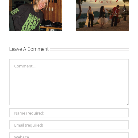
Ellie Goulding otkriva
Silente objavio novi
nežniju stranu novim
singl “Prije ili kasnije”
singlom „4 Seasons“
Leave A Comment
Comment