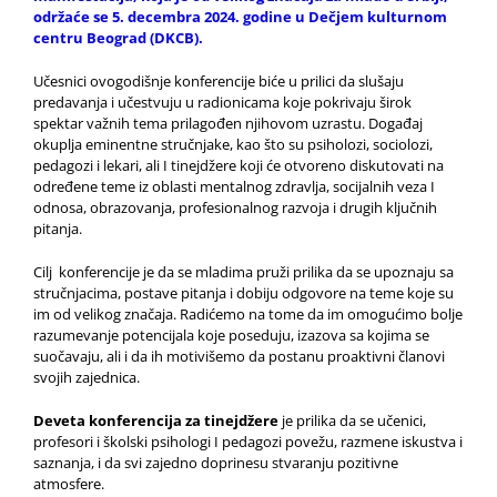
održaće se 5. decembra 2024. godine u Dečjem kulturnom
centru Beograd (DKCB).
Učesnici ovogodišnje konferencije biće u prilici da slušaju
predavanja i učestvuju u radionicama koje pokrivaju širok
spektar važnih tema prilagođen njihovom uzrastu. Događaj
okuplja eminentne stručnjake, kao što su psiholozi, sociolozi,
pedagozi i lekari, ali I tinejdžere koji će otvoreno diskutovati na
određene teme iz oblasti mentalnog zdravlja, socijalnih veza I
odnosa, obrazovanja, profesionalnog razvoja i drugih ključnih
pitanja.
Cilj konferencije je da se mladima pruži prilika da se upoznaju sa
stručnjacima, postave pitanja i dobiju odgovore na teme koje su
im od velikog značaja. Radićemo na tome da im omogućimo bolje
razumevanje potencijala koje poseduju, izazova sa kojima se
suočavaju, ali i da ih motivišemo da postanu proaktivni članovi
svojih zajednica.
Deveta konferencija za tinejdžere
je prilika da se učenici,
profesori i školski psihologi I pedagozi povežu, razmene iskustva i
saznanja, i da svi zajedno doprinesu stvaranju pozitivne
atmosfere.