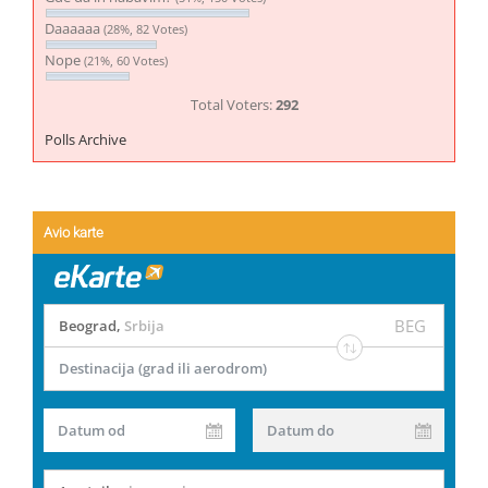
Daaaaaa
(28%, 82 Votes)
Nope
(21%, 60 Votes)
Total Voters:
292
Polls Archive
Avio karte
BEG
Beograd
,
Srbija
Destinacija (grad ili aerodrom)
Datum od
Datum do