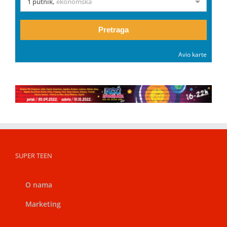
1 putnik
,
ekonomska
Pretraga
Avio karte
SUPER TEEN
O nama
Marketing