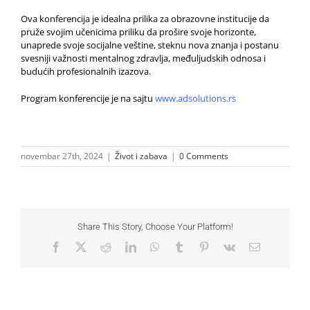
Ova konferencija je idealna prilika za obrazovne institucije da
pruže svojim učenicima priliku da prošire svoje horizonte,
unaprede svoje socijalne veštine, steknu nova znanja i postanu
svesniji važnosti mentalnog zdravlja, međuljudskih odnosa i
budućih profesionalnih izazova.
Program konferencije je na sajtu
www.adsolutions.rs
novembar 27th, 2024
|
Život i zabava
|
0 Comments
Share This Story, Choose Your Platform!
Facebook
X
Reddit
LinkedIn
WhatsApp
Tumblr
Pinterest
Vk
Email