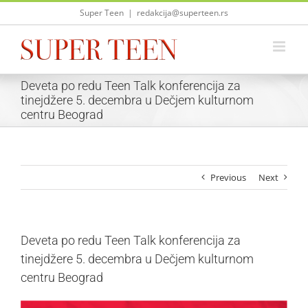
Skip
Super Teen
|
redakcija@superteen.rs
to
content
Deveta po redu Teen Talk konferencija za
tinejdžere 5. decembra u Dečjem kulturnom
centru Beograd
Previous
Next
Deveta po redu Teen Talk konferencija za
tinejdžere 5. decembra u Dečjem kulturnom
centru Beograd