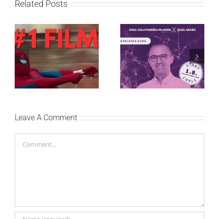
Related Posts
Najuspešnije otvaranje
Priključi se besplatnoj
studijskog filma u Srbiji:
regionalnoj AI edukaciji
Spajdermen: Novi dan
i nauči kako da
oborio rekord već prvog
veštačku inteligenciju
vikenda
primeniš u praksi
Leave A Comment
Comment