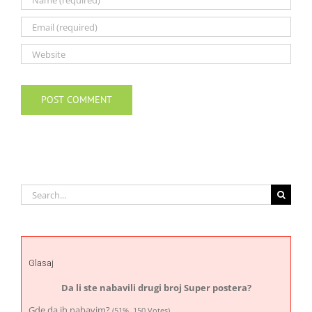
Search
for:
Glasaj
Da li ste nabavili drugi broj Super postera?
Gde da ih nabavim?
(51%, 150 Votes)