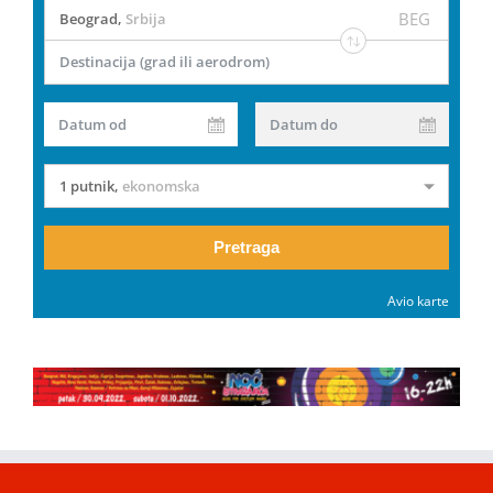
BEG
Beograd
,
Srbija
Destinacija (grad ili aerodrom)
Datum od
Datum do
1 putnik
,
ekonomska
Pretraga
Avio karte