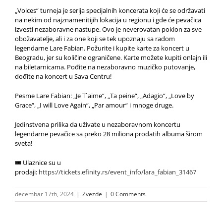
„Voices“ turneja je serija specijalnih koncerata koji će se održavati
na nekim od najznamenitijih lokacija u regionu i gde će pevačica
izvesti nezaboravne nastupe. Ovo je neverovatan poklon za sve
obožavatelje, ali i za one koji se tek upoznaju sa radom
legendarne Lare Fabian. Požurite i kupite karte za koncert u
Beogradu, jer su količine ograničene. Karte možete kupiti onlajn ili
na biletarnicama. Pođite na nezaboravno muzičko putovanje,
dođite na koncert u Sava Centru!
Pesme Lare Fabian: „Je T`aime“, „Ta peine“, „Adagio“, „Love by
Grace“, „I will Love Again“, „Par amour“ i mnoge druge.
Jedinstvena prilika da uživate u nezaboravnom koncertu
legendarne pevačice sa preko 28 miliona prodatih albuma širom
sveta!
🎟 Ulaznice su u
prodaji:
https://tickets.efinity.rs/event_info/lara_fabian_31467
decembar 17th, 2024
|
Zvezde
|
0 Comments