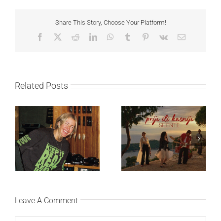
Share This Story, Choose Your Platform!
Facebook
X
Reddit
LinkedIn
WhatsApp
Tumblr
Pinterest
Vk
Email
Related Posts
Ellie Goulding otkriva
Silente objavio novi
nežniju stranu novim
singl “Prije ili kasnije”
singlom „4 Seasons“
Leave A Comment
Comment