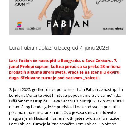
Lara Fabian dolazi u Beograd 7. juna 2025!
Lara Fabian će nastupiti u Beogradu, u Sava Centaru, 7.
juna! Prelepi sopran, kultna pevačica sa preko 28 miliona
prodatih albuma širom sveta, vraća se na scenu u okviru
dugo iščekivane turneje pod nazivom „Voices“.
3. juna 2025. godine, u sklopu turneje, Lara Fabian će nastupiti u
Londonu! Autorka večitih hitova poput numera „Je t’aime“ i „La
Différence“ nastupiće u Sava Centru uz pratnju 7 jakih vokalista i
dinamičnog benda, gde će predstaviti neke od svojih poznatih
pesama u novom aranžmanu. Ovo je vaša šansa da doživite
magiju njenih klasičnih numera i otkrijete novu stranu muzike
Lare Fabijan. Turneja kultne pevačice Lore Fabian – „Voices“!