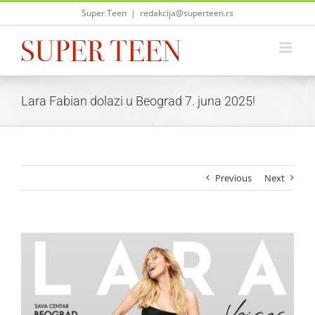
Skip
Super Teen
|
redakcija@superteen.rs
to
content
Lara Fabian dolazi u Beograd 7. juna 2025!
Previous
Next
View
Larger
Image