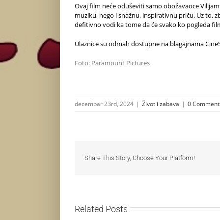
Ovaj film neće oduševiti samo obožavaoce Vilijams
muziku, nego i snažnu, inspirativnu priču. Uz to, zb
defitivno vodi ka tome da će svako ko pogleda fil
Ulaznice su odmah dostupne na blagajnama CineSt
Foto: Paramount Pictures
decembar 23rd, 2024
|
Život i zabava
|
0 Comment
Share This Story, Choose Your Platform!
Related Posts