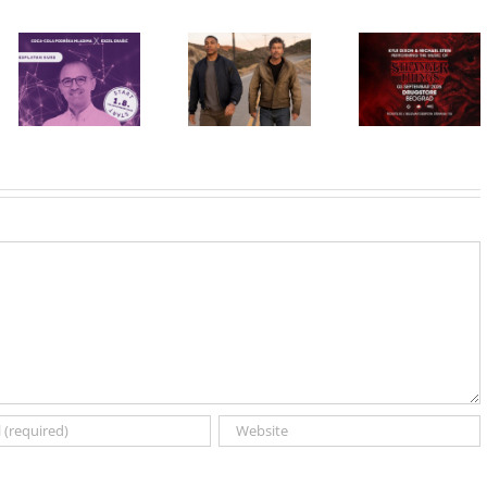
Priključi se
besplatnoj
HBO Max
regionalnoj AI
STRANGER
predstavio
edukaciji i
THINGS
službeni
nauči kako da
muzika iz
trejler za novu
veštačku
serije uživo u
DC seriju
inteligenciju
Beogradu!
„Fenjeri“
primeniš u
praksi