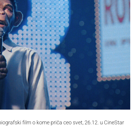
iografski film o kome priča ceo svet, 26.12. u CineStar