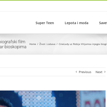
Super Teen
Lepota i moda
Save
iografski film
Home
Život i zabava
CineLady uz Robija Vilijamsa injegov biogr
tar bioskopima
Previous
Next