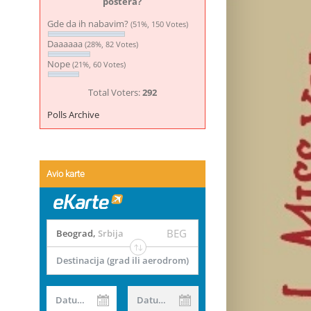
postera?
Gde da ih nabavim?
(51%, 150 Votes)
Daaaaaa
(28%, 82 Votes)
Nope
(21%, 60 Votes)
Total Voters:
292
Polls Archive
Avio karte
BEG
Beograd
,
Srbija
Destinacija (grad ili aerodrom)
Datum od
Datum do