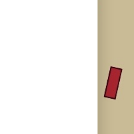
SF NIGHT:
Najuspešnije
Priključi se
POSLEDNJI
otvaranje
besplatnoj
DANI ULICE
studijskog
regionalnoj AI
HRASTOVA u
filma u Srbiji:
edukaciji i
Concept
Spajdermen:
nauči kako da
Cinema i
Novi dan
veštačku
CineStar
oborio rekord
inteligenciju
bioskopima
već prvog
primeniš u
12. avgusta
vikenda
praksi