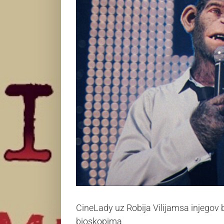
CineLady uz Robija Vilijamsa injegov b
bioskopima