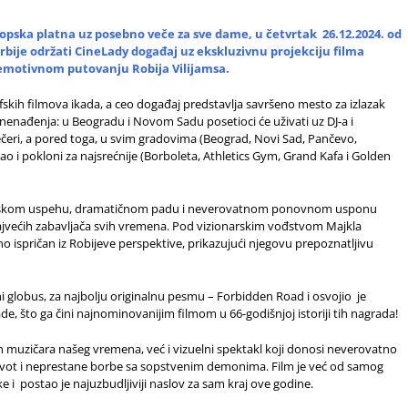
kopska platna uz posebno veče za sve dame, u četvrtak 26.12.2024. od
rbije održati CineLady događaj uz ekskluzivnu projekciju filma
i emotivnom putovanju Robija Vilijamsa.
fskih filmova ikada, a ceo događaj predstavlja savršeno mesto za izlazak
enađenja: u Beogradu i Novom Sadu posetioci će uživati uz DJ-a i
 večeri, a pored toga, u svim gradovima (Beograd, Novi Sad, Pančevo,
ao i pokloni za najsrećnije (Borboleta, Athletics Gym, Grand Kafa i Golden
eteorskom uspehu, dramatičnom padu i neverovatnom ponovnom usponu
najvećih zabavljača svih vremena. Pod vizionarskim vođstvom Majkla
no ispričan iz Robijeve perspektive, prikazujući njegovu prepoznatljivu
i globus, za najbolju originalnu pesmu – Forbidden Road i osvojio je
, što ga čini najnominovanijim filmom u 66-godišnjoj istoriji tih nagrada!
h muzičara našeg vremena, već i vizuelni spektakl koji donosi neverovatno
 život i neprestane borbe sa sopstvenim demonima. Film je već od samog
ke i postao je najuzbudljiviji naslov za sam kraj ove godine.