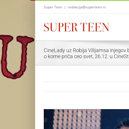
Skip
Super Teen
|
redakcija@superteen.rs
to
content
CineLady uz Robija Vilijamsa injegov b
o kome priča ceo svet, 26.12. u CineS
View
Larger
Image