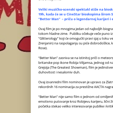
Veliki muzičko-scenski spektakl stiže na bios
19h, kada će se u CineStar bioskopima širom S
“Better Man” – priču o legendarnoj karijeri 
Ovaj film je po mnogima jedan od najboljih biogra
tokom hladne zime. Publiku očekuje veče puno izn
“Glitterology” koji će omogućiti pravi sjaj u toku
Zrenjanin) na raspolaganju su piće dobrodošlice, k
Rose).
“Better Man” zasniva se na istinitoj priči o m
britanske pop ikone Robija Vilijamsa, jednog od 
Grejsija (The Greatest Showman), film je jedinstve
duhovitost i nesalomiv duh.
Ovaj izvanredni film nominovan je upravo za Zlatn
rekordnih 16 nominacija za prestižne AACTA nagrade
“Better Man” nije samo film o jednom od omiljeni
emotivno putovanje kroz Robijevu karijeru, lični
početka stekao veliko interesovanje publike i kriti