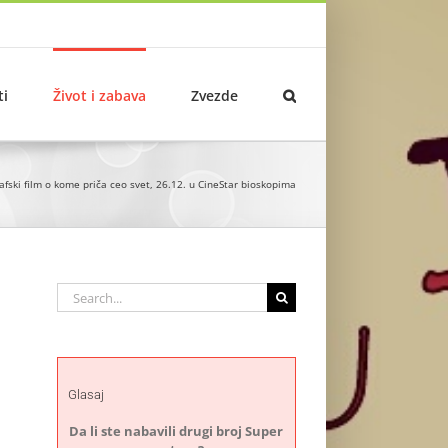
ti
Život i zabava
Zvezde
afski film o kome priča ceo svet, 26.12. u CineStar bioskopima
Search
for:
Glasaj
Da li ste nabavili drugi broj Super