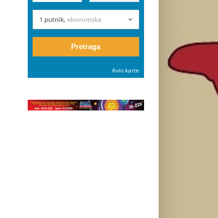
1 putnik
,
ekonomska
Pretraga
Avio karte