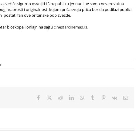
a, već će sigurno osvojiti i širu publiku jer nudi ne samo neverovatnu
og hrabrosti i originalnosti kojom priča svoju priču bez da podilazi publici,
m postati fan ove britanske pop zvezde.
ar bioskopa i onlajn na sajtu
cinestarcinemas.rs
.
s
Facebook
X
Reddit
LinkedIn
WhatsApp
Tumblr
Pinterest
Vk
Ema