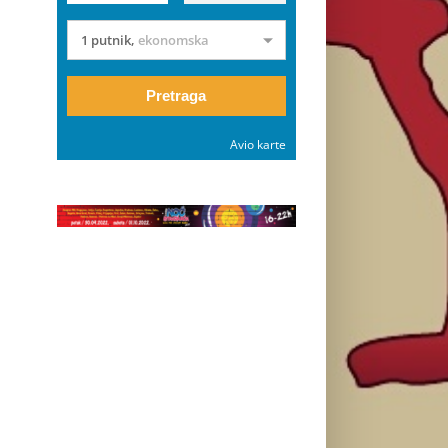
1 putnik
,
ekonomska
Pretraga
Avio karte