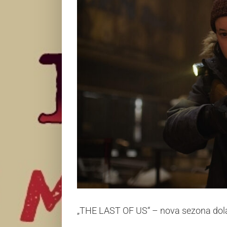
„THE LAST OF US“ – nova sezona dola