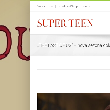
Skip
Super Teen
|
redakcija@superteen.rs
to
content
„THE LAST OF US“ – nova sezona dola
View
Larger
Image