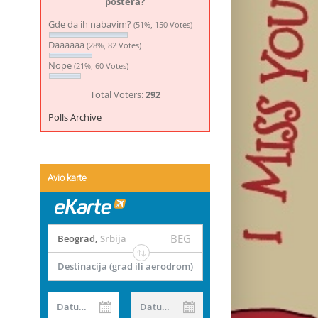
postera?
Gde da ih nabavim?
(51%, 150 Votes)
Daaaaaa
(28%, 82 Votes)
Nope
(21%, 60 Votes)
Total Voters:
292
Polls Archive
Avio karte
BEG
Beograd
,
Srbija
Destinacija (grad ili aerodrom)
Datum od
Datum do