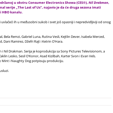
održanoj u okviru Consumer Electronics Showa (CES®),
Nil Drakman
,
nal serije „The Last of Us“, najavio je da će druga sezona imati
 i HBO kanalu.
i uvlačeći ih u međusobni sukob i svet još opasniji i nepredvidljiviji od onog
 Bela Remzi, Gabriel Luna, Rutina Vesli, Kejtlin Dever, Isabela Merced,
d, Dani Ramirez, Džefri Rajt i Ketrin O’Hara.
n i Nil Drakman. Serija je koprodukcija sa Sony Pictures Televisionom, a
klin Lesko, Sesil O’Konor, Asad Kizilbah, Karter Svon i Evan Vels.
 Mint i Naughty Dog potpisuju produkciju.
usluzi.