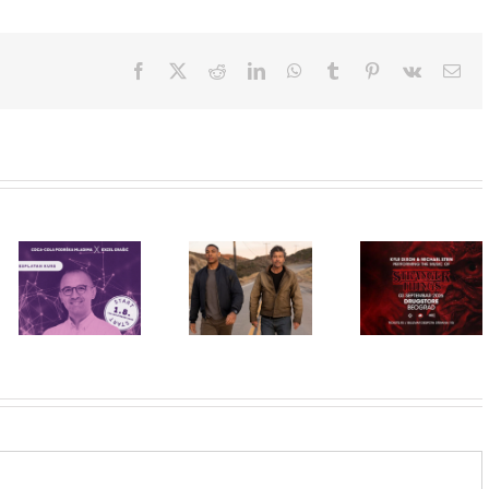
Facebook
X
Reddit
LinkedIn
WhatsApp
Tumblr
Pinterest
Vk
Ema
Priključi se
besplatnoj
HBO Max
regionalnoj AI
STRANGER
predstavio
edukaciji i
THINGS
službeni
nauči kako da
muzika iz
trejler za novu
veštačku
serije uživo u
DC seriju
inteligenciju
Beogradu!
„Fenjeri“
primeniš u
praksi