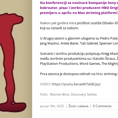
Na konferenciji za novinare kompanije Sony 
kokreator, pisac i izvršni producent HBO Origi
premijeru u aprilu na Max striming platformi
Nakon pet godina mira
prošlost sustiže Džoela i El
koji su ostavili za sobom.
U drugoj sezoni u glavnim ulogama su Pedro Paskal,
Jang Mazino, Ariela Barer, Tati Gabriel, Spenser Lor
Scenario i izvršnu produkciju potpisuju Krejg Mazi
među izvršnim producentima su i Karolin Štraus, Ža
PlayStation Productions, Word Games, The Mighty
Prva sezona je dostupna odmah na
Max
striming 
VIDEO:
https://youtu.be/aeW7skBCpyc
Foto:
Warner Bros. Discovery Serbia
januar 9th, 2025
|
Život i zabava
|
0 Comments