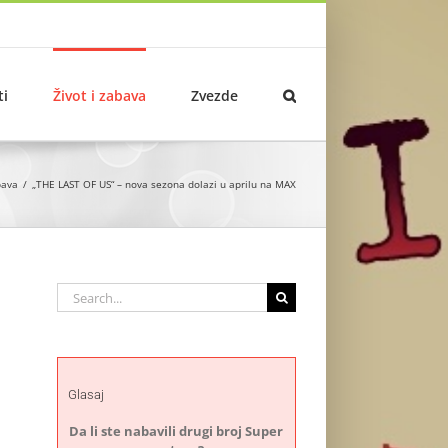
ti
Život i zabava
Zvezde
bava
„THE LAST OF US“ – nova sezona dolazi u aprilu na MAX
Search
for:
Glasaj
Da li ste nabavili drugi broj Super