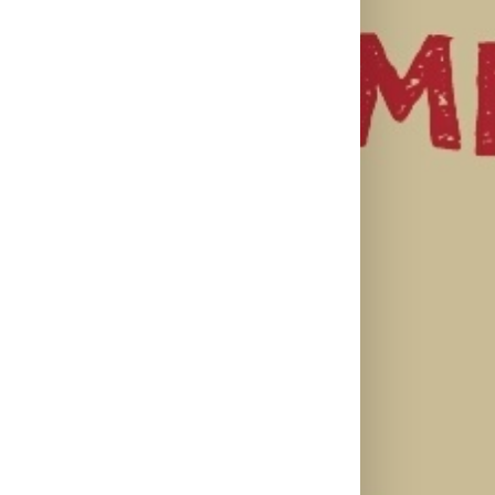
il
SF NIGHT:
Najuspešnije
Priključi se
POSLEDNJI
otvaranje
besplatnoj
DANI ULICE
studijskog
regionalnoj AI
HRASTOVA u
filma u Srbiji:
edukaciji i
Concept
Spajdermen:
nauči kako da
Cinema i
Novi dan
veštačku
CineStar
oborio rekord
inteligenciju
bioskopima
već prvog
primeniš u
12. avgusta
vikenda
praksi