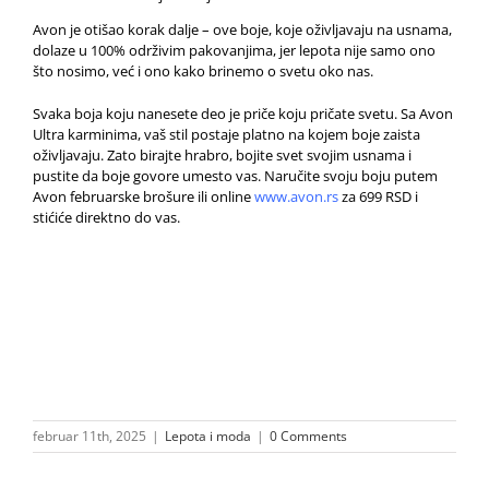
Avon je otišao korak dalje – ove boje, koje oživljavaju na usnama,
dolaze u 100% održivim pakovanjima, jer lepota nije samo ono
što nosimo, već i ono kako brinemo o svetu oko nas.
Svaka boja koju nanesete deo je priče koju pričate svetu. Sa Avon
Ultra karminima, vaš stil postaje platno na kojem boje zaista
oživljavaju. Zato birajte hrabro, bojite svet svojim usnama i
pustite da boje govore umesto vas. Naručite svoju boju putem
Avon februarske brošure ili online
www.avon.rs
za 699 RSD i
stićiće direktno do vas.
februar 11th, 2025
|
Lepota i moda
|
0 Comments