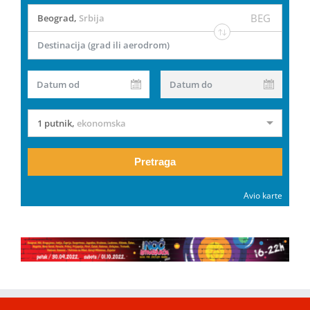
BEG
Beograd
,
Srbija
Destinacija (grad ili aerodrom)
Datum od
Datum do
1 putnik
,
ekonomska
Pretraga
Avio karte