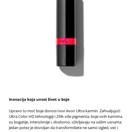
Inovacija koja unosi život u boje
Upravo tu moć boje donosi novi Avon Ultra karmin. Zahvaljujući
Ultra Color HD tehnologiji i 25% više pigmenta, boje ovih karmina
su bogatije, intenzivnije i, doslovno, oživljavaju na vašim usnama.
Jedan potez je dovoljan da transformišete ne samo izgled, već i