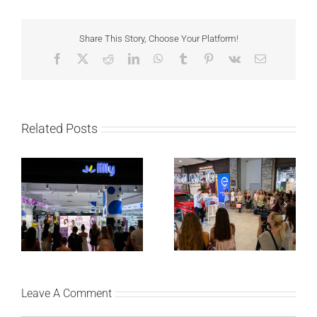
Share This Story, Choose Your Platform!
Facebook
X
Reddit
LinkedIn
WhatsApp
Tumblr
Pinterest
Vk
Email
Related Posts
Lilly Drogerie proslavile
Lilly Drogerie i L’Oréal
10. online rođendan,
Paris Elseve na
uručile automobil
Festivalu nege kose
Citroën C3 i najavile
predstavili Collagen
saradnju sa
Lifter liniju i popuste do
šampionkom Andreom
30 odsto
Bokan
Leave A Comment