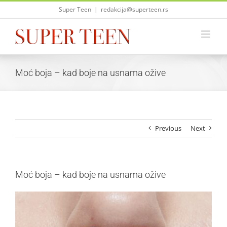
Skip
Super Teen
|
redakcija@superteen.rs
to
content
Moć boja – kad boje na usnama ožive
Previous
Next
Moć boja – kad boje na usnama ožive