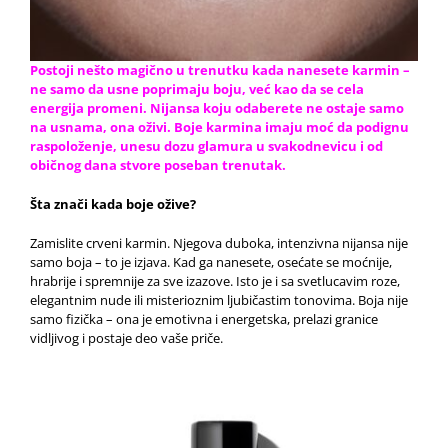
Postoji nešto magično u trenutku kada nanesete karmin –
ne samo da usne poprimaju boju, već kao da se cela
energija promeni. Nijansa koju odaberete ne ostaje samo
na usnama, ona oživi. Boje karmina imaju moć da podignu
raspoloženje, unesu dozu glamura u svakodnevicu i od
običnog dana stvore poseban trenutak.
Šta znači kada boje ožive?
Zamislite crveni karmin. Njegova duboka, intenzivna nijansa nije
samo boja – to je izjava. Kad ga nanesete, osećate se moćnije,
hrabrije i spremnije za sve izazove. Isto je i sa svetlucavim roze,
elegantnim nude ili misterioznim ljubičastim tonovima. Boja nije
samo fizička – ona je emotivna i energetska, prelazi granice
vidljivog i postaje deo vaše priče.