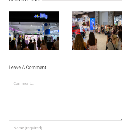
Lilly Drogerie proslavile
Lilly Drogerie i L’Oréal
10. online rođendan,
Paris Elseve na
uručile automobil
Festivalu nege kose
Citroën C3 i najavile
predstavili Collagen
saradnju sa
Lifter liniju i popuste do
šampionkom Andreom
30 odsto
Bokan
Leave A Comment
Comment