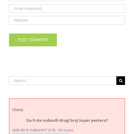
Search
for:
Glasaj
Da li ste nabavili drugi broj Super postera?
Gde da ih nabavim?
(51%, 150 Votes)