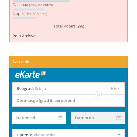
Daaaaaa
(28%, 82 Votes)
Nope
(21%, 60 Votes)
Total Voters:
292
Polls Archive
Avio karte
BEG
Beograd
,
Srbija
Destinacija (grad ili aerodrom)
Datum od
Datum do
1 putnik
,
ekonomska