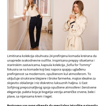
Limitirana kolekcija obuhvata 24 prefinjena komada kreirana da
unaprede svakodnevne outfite. Inspirisana preppy siluetama i
starinskim zastavicama, kapsula kolekcija „Sofia for Tommy“
fokusira se na komade koji bez napora spajaju uglađenu
prefinjenost sa modernom, opuštenom kul atmosferom. To
uključuje strukirane blejzere i široke farmerke, majice idealne za
slojevito oblačenje i niz diskretno luksuznih haljina. U čast
Sofijinog prepoznatljivog spoja opuštene atmosfere i ženstvene
elegancije, paleta boja je bogatija verzija američke crvene, bele i
plave, sa nijansama krem i teget.
Pozivamo vas ovog vikenda da specijalno istražite najnoviju