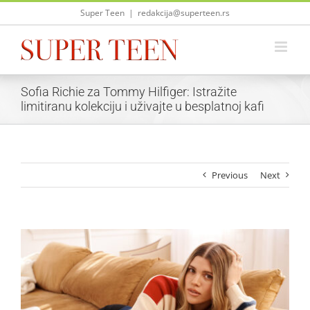
Skip
Super Teen
|
redakcija@superteen.rs
to
content
Sofia Richie za Tommy Hilfiger: Istražite
limitiranu kolekciju i uživajte u besplatnoj kafi
Previous
Next
View
Larger
Image