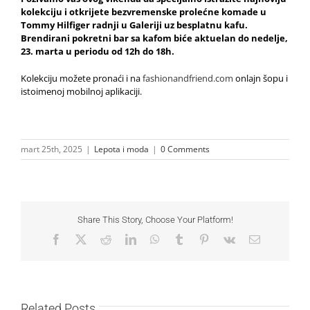
kolekciju i otkrijete bezvremenske prolećne komade u
Tommy Hilfiger radnji u Galeriji uz besplatnu kafu.
Brendirani pokretni bar sa kafom biće aktuelan do nedelje,
23. marta u periodu od 12h do 18h.
Kolekciju možete pronaći i na
fashionandfriend.com
onlajn šopu i
istoimenoj mobilnoj aplikaciji.
mart 25th, 2025
|
Lepota i moda
|
0 Comments
Share This Story, Choose Your Platform!
Facebook
X
Reddit
LinkedIn
WhatsApp
Tumblr
Pinterest
Vk
Email
Related Posts