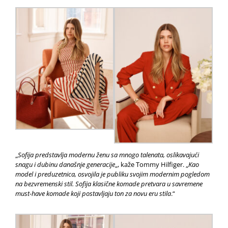
„
Sofija predstavlja modernu ženu sa mnogo talenata, oslikavajući
snagu i dubinu današnje generacije
„, kaže Tommy Hilfiger. „
Kao
model i preduzetnica, osvojila je publiku svojim modernim pogledom
na bezvremenski stil. Sofija klasične komade pretvara u savremene
must-have komade koji postavljaju ton za novu eru stila
.“