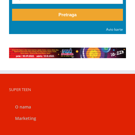
Pretraga
Avio karte
SUPER TEEN
O nama
Marketing