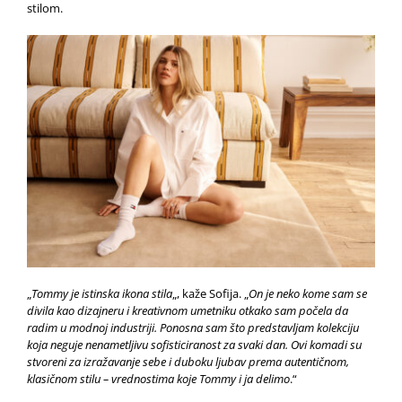
stilom.
„
Tommy je istinska ikona stila
„, kaže Sofija. „
On je neko kome sam se
divila kao dizajneru i kreativnom umetniku otkako sam počela da
radim u modnoj industriji. Ponosna sam što predstavljam kolekciju
koja neguje nenametljivu sofisticiranost za svaki dan. Ovi komadi su
stvoreni za izražavanje sebe i duboku ljubav prema autentičnom,
klasičnom stilu – vrednostima koje Tommy i ja delimo
.“