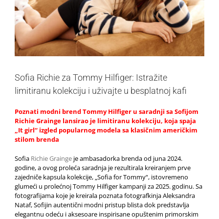
Sofia Richie za Tommy Hilfiger: Istražite
limitiranu kolekciju i uživajte u besplatnoj kafi
Poznati modni brend Tommy Hilfiger u saradnji sa Sofijom
Richie Grainge lansirao je limitiranu kolekciju, koja spaja
„It girl“ izgled popularnog modela sa klasičnim američkim
stilom brenda
Sofia
Richie Grainge
je ambasadorka brenda od juna 2024.
godine, a ovog proleća saradnja je rezultirala kreiranjem prve
zajedniče kapsula kolekcije, „Sofia for Tommy“, istovremeno
glumeći u prolećnoj Tommy Hilfiger kampanji za 2025. godinu. Sa
fotografijama koje je kreirala poznata fotografkinja Aleksandra
Nataf, Sofijin autentični modni pristup blista dok predstavlja
elegantnu odeću i aksesoare inspirisane opuštenim primorskim