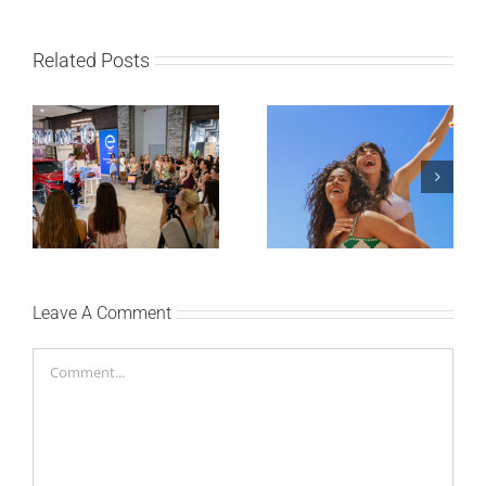
Related Posts
Lilly Drogerie proslavile
10. online rođendan,
Leto menja naše navike
uručile automobil
– vreme je da
Citroën C3 i najavile
promenite i beauty
saradnju sa
rutinu
šampionkom Andreom
Bokan
Leave A Comment
Comment