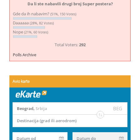
Da li ste nabavili drugi broj Super postera?
Gde da ih nabavim?
(51%, 150 Votes)
Daaaaaa
(28%, 82 Votes)
Nope
(21%, 60 Votes)
Total Voters:
292
Polls Archive
Avio karte
BEG
Beograd
,
Srbija
Destinacija (grad ili aerodrom)
Datum od
Datum do