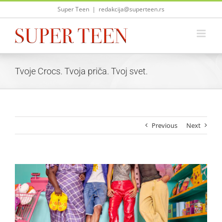
Skip
Super Teen
|
redakcija@superteen.rs
to
content
Tvoje Crocs. Tvoja priča. Tvoj svet.
Previous
Next
View
Larger
Image