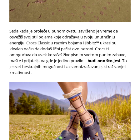
Sada kada je proleće u punom cvatu, savršeno je vreme da
osvežiš svoj stil bojama koje odražavaju tvoju unutrašnju
energiju.
Crocs Classic
u raznim bojama i Jibbitz™ ukrasi su
idealan način da dodaš lični pečat ovoj sezoni. Crocs ti
omogućava da uvek koračaš živopisnim svetom punim zabave,
mašte i prijateljstva gde je jedino pravilo –
budi ono što jesi
. To
je svet beskrajnih mogućnosti za samoizražavanje, istraživanje i
kreativnost.