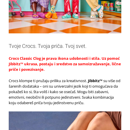
Tvoje Crocs. Tvoja priča. Tvoj svet.
Crocs Classic Clog je prava ikona udobnosti i stila. Uz pomoć
Jibbitz™ ukrasa, postaju i sredstvo za samoizražavanje, lične
priče i povezivanje.
Crocs klompe ti pružaju priliku za kreativnost.
Jibbitz™
su više od
šarenih dodataka – oni su univerzalni jezik koji ti omogućava da
pokažeš ko si, šta voliš i kako se osećaš. Mogu biti zabavni,
emotivni, neobični ili potpuno jedinstveni. Svaka kombinacija
koju odabereš priča tvoju jedinstvenu priču.