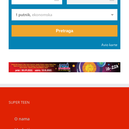
1 putnik
,
ekonomska
Pretraga
Avio karte
SUPER TEEN
O nama