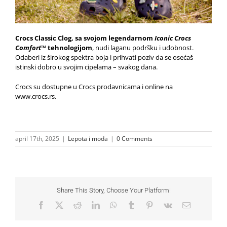
Crocs Classic Clog, sa svojom legendarnom
Iconic Crocs
Comfort™
tehnologijom
, nudi laganu podršku i udobnost.
Odaberi iz širokog spektra boja i prihvati poziv da se osećaš
istinski dobro u svojim cipelama – svakog dana.
Crocs su dostupne u Crocs prodavnicama i online na
www.crocs.rs
.
april 17th, 2025
|
Lepota i moda
|
0 Comments
Share This Story, Choose Your Platform!
Facebook
X
Reddit
LinkedIn
WhatsApp
Tumblr
Pinterest
Vk
Email