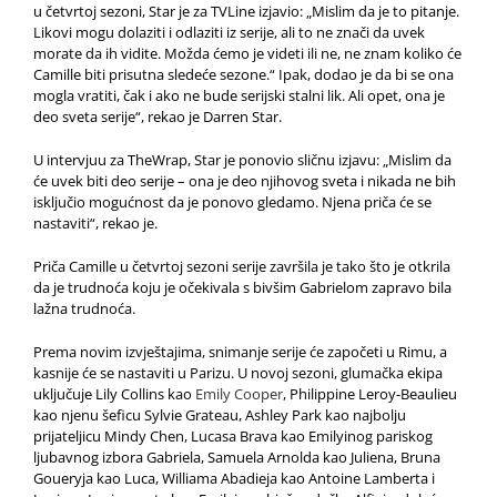
u četvrtoj sezoni, Star je za TVLine izjavio: „Mislim da je to pitanje.
Likovi mogu dolaziti i odlaziti iz serije, ali to ne znači da uvek
morate da ih vidite. Možda ćemo je videti ili ne, ne znam koliko će
Camille biti prisutna sledeće sezone.“ Ipak, dodao je da bi se ona
mogla vratiti, čak i ako ne bude serijski stalni lik. Ali opet, ona je
deo sveta serije“, rekao je Darren Star.
U intervjuu za TheWrap, Star je ponovio sličnu izjavu: „Mislim da
će uvek biti deo serije – ona je deo njihovog sveta i nikada ne bih
isključio mogućnost da je ponovo gledamo. Njena priča će se
nastaviti“, rekao je.
Priča Camille u četvrtoj sezoni serije završila je tako što je otkrila
da je trudnoća koju je očekivala s bivšim Gabrielom zapravo bila
lažna trudnoća.
Prema novim izvještajima, snimanje serije će započeti u Rimu, a
kasnije će se nastaviti u Parizu. U novoj sezoni, glumačka ekipa
uključuje Lily Collins kao
Emily Cooper
, Philippine Leroy-Beaulieu
kao njenu šeficu Sylvie Grateau, Ashley Park kao najbolju
prijateljicu Mindy Chen, Lucasa Brava kao Emilyinog pariskog
ljubavnog izbora Gabriela, Samuela Arnolda kao Juliena, Bruna
Goueryja kao Luca, Williama Abadieja kao Antoine Lamberta i