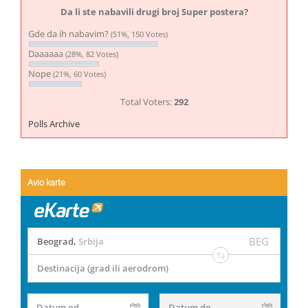
Da li ste nabavili drugi broj Super postera?
Gde da ih nabavim?
(51%, 150 Votes)
Daaaaaa
(28%, 82 Votes)
Nope
(21%, 60 Votes)
Total Voters:
292
Polls Archive
Avio karte
BEG
Beograd
,
Srbija
Destinacija (grad ili aerodrom)
Datum od
Datum do