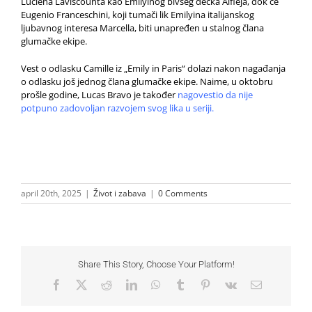
Luciena Laviscounta kao Emilyinog bivšeg dečka Alfieja, dok će
Eugenio Franceschini, koji tumači lik Emilyina italijanskog
ljubavnog interesa Marcella, biti unapređen u stalnog člana
glumačke ekipe.
Vest o odlasku Camille iz „Emily in Paris“ dolazi nakon nagađanja
o odlasku još jednog člana glumačke ekipe. Naime, u oktobru
prošle godine, Lucas Bravo je također
nagovestio da nije
potpuno zadovoljan razvojem svog lika u seriji
.
april 20th, 2025
|
Život i zabava
|
0 Comments
Share This Story, Choose Your Platform!
Facebook
X
Reddit
LinkedIn
WhatsApp
Tumblr
Pinterest
Vk
Email