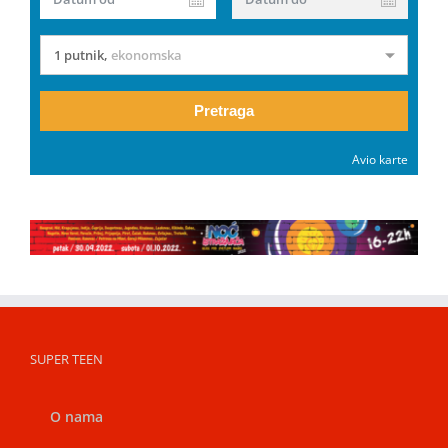
1 putnik
,
ekonomska
Pretraga
Avio karte
SUPER TEEN
O nama