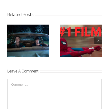
Related Posts
SF NIGHT: POSLEDNJI
Najuspešnije otvaranje
DANI ULICE
studijskog filma u Srbiji:
HRASTOVA u Concept
Spajdermen: Novi dan
Cinema i CineStar
oborio rekord već prvog
bioskopima 12. avgusta
vikenda
Leave A Comment
Comment