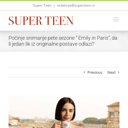
Skip
Super Teen
|
redakcija@superteen.rs
to
content
Počinje snimanje pete sezone “ Emily in Paris“, da
li jedan lik iz originalne postave odlazi?
Previous
Next
View
Larger
Image