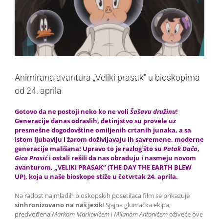
Animirana avantura „Veliki prasak“ u bioskopima
od 24. aprila
Gotovo da ne postoji neko ko ne voli
Šašavu družinu
!
Generacije danas odraslih, detinjstvo su provele uz
presmešne dogodovštine omiljenih crtanih junaka, a sa
istom ljubavlju i žarom doživljavaju ih savremene, moderne
generacije mališana! Upravo to je razlog što su
Patak Dača
,
Gica Prasić
i ostali rešili da nas obraduju i nasmeju novom
avanturom, „VELIKI PRASAK“ (THE DAY THE EARTH BLEW
UP), koja u naše bioskope stiže u četvrtak 24. aprila.
Na radost najmlađih bioskopskih posetilaca film se prikazuje
sinhronizovano na naš jezik
! Sjajna glumačka ekipa,
predvođena
Markom Markovićem
i
Milanom Antonićem
oživeće ove