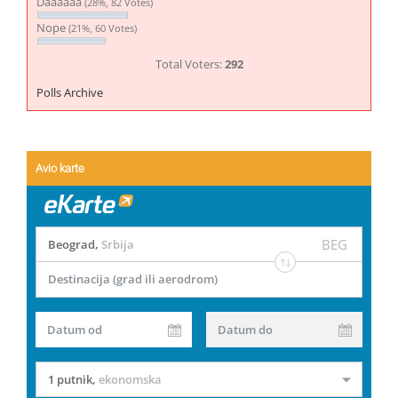
Daaaaaa
(28%, 82 Votes)
Nope
(21%, 60 Votes)
Total Voters:
292
Polls Archive
Avio karte
BEG
Beograd
,
Srbija
Destinacija (grad ili aerodrom)
Datum od
Datum do
1 putnik
,
ekonomska