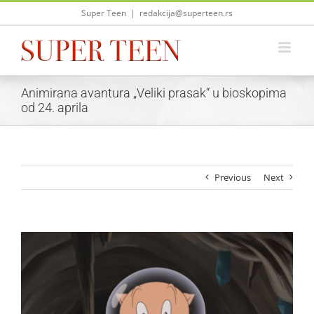
Skip
Super Teen
|
redakcija@superteen.rs
to
content
Animirana avantura „Veliki prasak“ u bioskopima
od 24. aprila
Previous
Next
View
Larger
Image