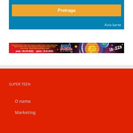
Pretraga
Avio karte
SUPER TEEN
O nama
Marketing