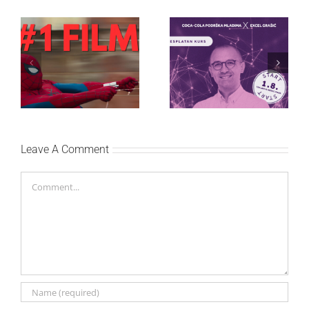
Najuspešnije otvaranje
Priključi se besplatnoj
studijskog filma u Srbiji:
regionalnoj AI edukaciji
Spajdermen: Novi dan
i nauči kako da
oborio rekord već prvog
veštačku inteligenciju
vikenda
primeniš u praksi
Leave A Comment
Comment