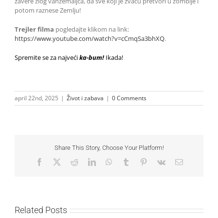
zavere zlog vanzemaljca, da sve koji je žvaću pretvori u zombije i
potom raznese Zemlju!
Trejler filma
pogledajte klikom na link:
https://www.youtube.com/watch?v=cCmqSa3bhXQ
.
Spremite se za najveći
ka-bum!
Ikada!
april 22nd, 2025
|
Život i zabava
|
0 Comments
Share This Story, Choose Your Platform!
Facebook
X
Reddit
LinkedIn
WhatsApp
Tumblr
Pinterest
Vk
Email
Related Posts