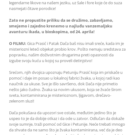
legendarne likove na našem jeziku, uz šale i fore koje će do suza
nasmejati čitave porodice!
Zato ne propustite priliku da se družimo, zabavljamo,
smejemo i zajedno krenemo u najluđu vanzemaljsku
avanturu ikada, u bioskopima, od 24. aprila!
O FILMU:
Gica Prasić i Patak Dača baš nisu imali sreće, kada im je
misteriozni leteći objekat probio krov. Pošto nemaju sredstava za
popravku, našim doživotnim drugarima preti opasnosti da
izgube svoju kuću u kojoj su proveli detinjstvo!
Srećom, njih dvojica upoznaju Petuniju Prasić koja im priskače u
pomoć i daje im posao u lokalnoj fabrici žvaka, u kojoj radi kao
naučnik za ukuse. Sve je išlo savršeno, dok Dača nije primetio
nešto jako čudno. Žvaka sa novim ukusom, koja se žvaće širom
sveta, kontaminirana je misterioznom, ljigavom, drečavo-
zelenom sluzi!
Dača pokušava da upozori sve ostale, međutim jedino što je
uspeo to je da dobije otkaz i da ode u zatvor. Odlučan da dokaže
svoje sumnje, traži pomoć od Gice i Petunije. Neće trebati mnogo
da shvate da ne samo što je žvaka kontaminirana, već da je deo