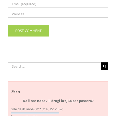
Search
for:
Glasaj
Da li ste nabavili drugi broj Super postera?
Gde da ih nabavim?
(51%, 150 Votes)