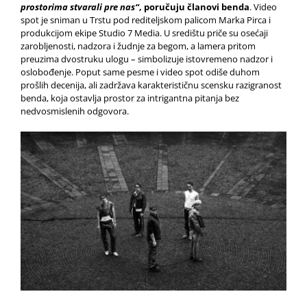
prostorima
stvarali
pre nas“
, poručuju članovi benda
. Video
spot je sniman u Trstu pod rediteljskom palicom Marka Pirca i
produkcijom ekipe Studio 7 Media. U središtu priče su osećaji
zarobljenosti, nadzora i žudnje za begom, a lamera pritom
preuzima dvostruku ulogu – simbolizuje istovremeno nadzor i
oslobođenje. Poput same pesme i video spot odiše duhom
prošlih decenija, ali zadržava karakterističnu scensku razigranost
benda, koja ostavlja prostor za intrigantna pitanja bez
nedvosmislenih odgovora.