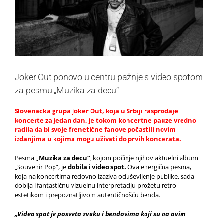
Joker Out ponovo u centru pažnje s video spotom
za pesmu „Muzika za decu“
Slovenačka grupa Joker Out, koja u Srbiji rasprodaje
koncerte za jedan dan, je tokom koncertne pauze vredno
radila da bi svoje frenetične fanove počastili novim
izdanjima u kojima mogu uživati do prvih koncerata.
Pesma
„
Muzika za decu
“
, kojom počinje njihov aktuelni album
„Souvenir Pop“, je
dobila i video spot
.
Ova energična pesma,
koja na koncertima redovno izaziva oduševljenje publike, sada
dobija i fantastičnu vizuelnu interpretaciju prožetu retro
estetikom i prepoznatljivom autentičnošću benda.
„Video spot je posveta zvuku i bendovima koji su
na ovim