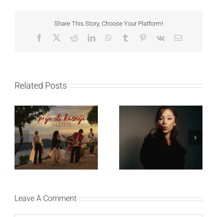
Share This Story, Choose Your Platform!
Facebook
X
Reddit
LinkedIn
WhatsApp
Tumblr
Pinterest
Vk
Email
Related Posts
Ariana Grande objavila
Silente objavio novi
osmi studijski album
singl “Prije ili kasnije”
„petal“
Leave A Comment