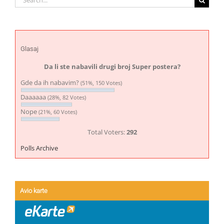
for:
Glasaj
Da li ste nabavili drugi broj Super postera?
Gde da ih nabavim?
(51%, 150 Votes)
Daaaaaa
(28%, 82 Votes)
Nope
(21%, 60 Votes)
Total Voters:
292
Polls Archive
Avio karte