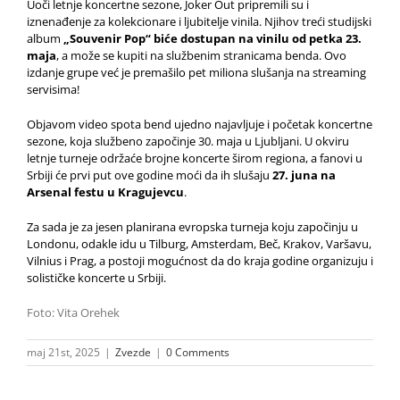
Uoči letnje koncertne sezone, Joker Out pripremili su i
iznenađenje za kolekcionare i ljubitelje vinila. Njihov treći studijski
album
„
Souvenir Pop
“
biće dostupan na vinilu od petka 23.
maja
, a može se kupiti na službenim stranicama benda. Ovo
izdanje grupe već je premašilo pet miliona slušanja na streaming
servisima!
Objavom video spota bend ujedno najavljuje i početak koncertne
sezone, koja službeno započinje 30. maja u Ljubljani. U okviru
letnje turneje održaće brojne koncerte širom regiona, a fanovi u
Srbiji će prvi put ove godine moći da ih slušaju
27. juna na
Arsenal festu u Kragujevcu
.
Za sada je za jesen planirana evropska turneja koju započinju u
Londonu, odakle idu u Tilburg, Amsterdam, Beč, Krakov, Varšavu,
Vilnius i Prag, a postoji mogućnost da do kraja godine organizuju i
solističke koncerte u Srbiji.
Foto: Vita Orehek
maj 21st, 2025
|
Zvezde
|
0 Comments