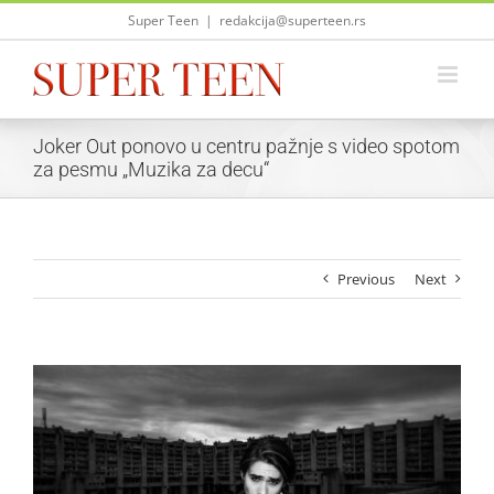
Skip
Super Teen
|
redakcija@superteen.rs
to
content
Joker Out ponovo u centru pažnje s video spotom
za pesmu „Muzika za decu“
Previous
Next
View
Larger
Image