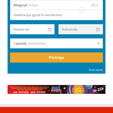
BEG
Beograd
,
Srbija
Destinacija (grad ili aerodrom)
Datum od
Datum do
1 putnik
,
ekonomska
Pretraga
Avio karte