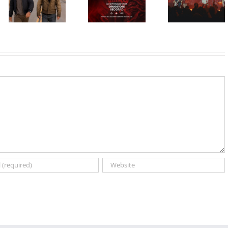
STRANGER
predstavio
grupe GREEN
THINGS
službeni
DAY, stiže u
muzika iz
trejler za novu
CineStar i
serije uživo u
DC seriju
Concept
Beogradu!
„Fenjeri“
Cinema
ekskluzivno
11. i 14.
avgusta