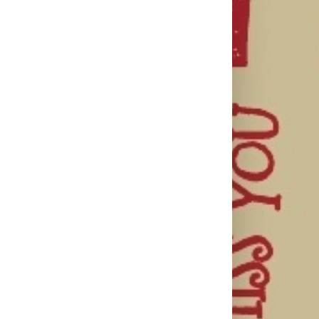
il
Najuspešnije
Priključi se
otvaranje
besplatnoj
HBO Max