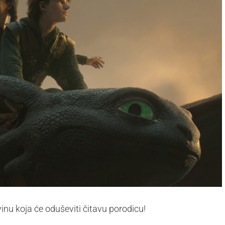
inu koja će oduševiti čitavu porodicu!