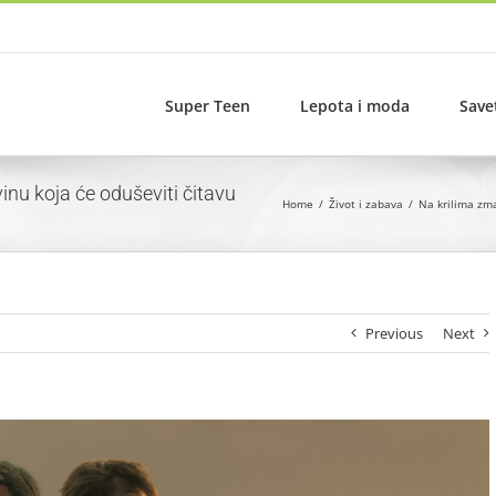
Super Teen
Lepota i moda
Save
inu koja će oduševiti čitavu
Home
Život i zabava
Na krilima zma
Previous
Next