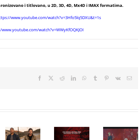
hronizovano i titlovano, u 2D, 3D, 4D, Mx4D i IMAX formatima.
ttps://www.youtube.com/watch?v=3Hfo5lq5DXU&t=1s
://www.youtube.com/watch?v=WWyKfOQKJOI
Facebook
X
Reddit
LinkedIn
WhatsApp
Tumblr
Pinterest
Vk
Ema
Film
NIMRODS,
inspirisan
HBO Max
ranim danima