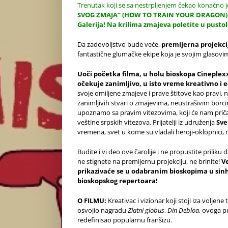
Trenutak koji se sa nestrpljenjem čekao konačno j
SVOG ZMAJA“ (HOW TO TRAIN YOUR DRAGON) bić
Galerija! Na krilima zmajeva poletite u pustol
Da zadovoljstvo bude veće,
premijerna projekci
fantastične glumačke ekipe koja je svojim glasovim
Uoči početka filma, u holu bioskopa Cineplexx
očekuje zanimljivo, u isto vreme kreativno i
svoje omiljene zmajeve i prave štitove kao pravi, 
zanimljivih stvari o zmajevima, neustrašivim borcim
upoznamo sa pravim vitezovima, koji će nam pričat
veštine srpskih vitezova. Prijatelji iz udruženja
Sv
vremena, svet u kome su vladali heroji-oklopnici, n
Budite i vi deo ove čarolije i ne propustite prili
ne stignete na premijernu projekciju, ne brinite!
Ve
prikazivaće se u odabranim bioskopima u sinhro
bioskopskog repertoara!
O FILMU:
Kreativac i vizionar koji stoji iza voljene 
osvojio nagradu
Zlatni globus
,
Din Debloa
, ovoga p
redefinisao popularnu franšizu.