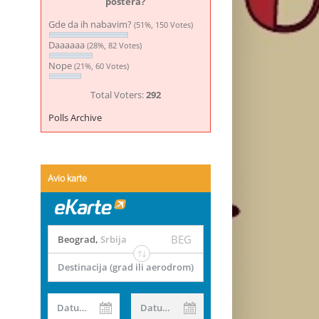
postera?
Gde da ih nabavim?
(51%, 150 Votes)
Daaaaaa
(28%, 82 Votes)
Nope
(21%, 60 Votes)
Total Voters:
292
Polls Archive
Avio karte
BEG
Beograd
,
Srbija
Destinacija (grad ili aerodrom)
Datum od
Datum do