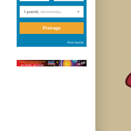
1 putnik
,
ekonomska
Pretraga
Avio karte