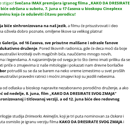
e stigao!
Svečana IMAX premijera igranog filma „KAKO DA DRESIRATE
e održana u subotu, 7. juna u 17 časova u bioskopu Cineplexx
ovinu koja će oduševiti čitavu porodicu!
ja biće sinhronizovana na naš jezik
, a filmu će prisustvovati i deo
a oživela dobro poznate, omiljene likove sa velikog platna!
 Galerija, od 16 časova, sve prisutne mališane i odrasle fanove
 edukativno druženje
. Pored likovnih radionica, gde će deca moći da boje
neustrašivi krotitelji ovih magičnih bića, naučićemo mnogo novih,
a i legendama. A najzanimljivije od svega je to što ćemo imati priliku da se
i priče o zmajevima iz naše mitologije i pokazati nam drevne borilačke
ebor
potrudili su se da se barem na neko vreme izmestimo u svet prošlih
eustrašivi pravedni ratnici i moćni zmajevi koji su jezdili nebesima.
ku da od odlaska u bioskop napravite nezaboravno porodično druženje, a ako
ć od nedelje, 8. juna,
film „KAKO DA DRESIRATE SVOG ZMAJA“
nizovanoj i titlovanoj verziji, a od 12. juna biće deo redovnog
trilogije studija
Drimvorks Animejšn
, koji je tri puta nominovan za
Oskara
i
uta osmislio je igranu verziju filma
KAKO DA DRESIRATE SVOG ZMAJA
i