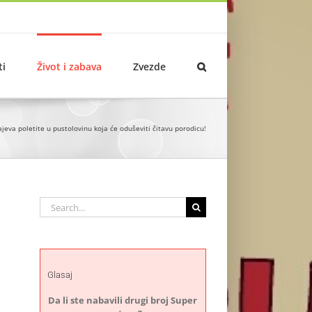
ti
Život i zabava
Zvezde
jeva poletite u pustolovinu koja će oduševiti čitavu porodicu!
Search
for:
Glasaj
Da li ste nabavili drugi broj Super