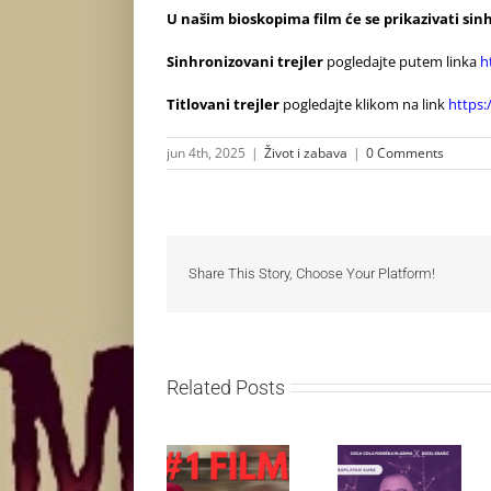
U našim bioskopima film će se prikazivati sin
Sinhronizovani trejler
pogledajte putem linka
h
Titlovani trejler
pogledajte klikom na link
https
jun 4th, 2025
|
Život i zabava
|
0 Comments
Share This Story, Choose Your Platform!
Related Posts
Najuspešnije
Priključi se
otvaranje
besplatnoj