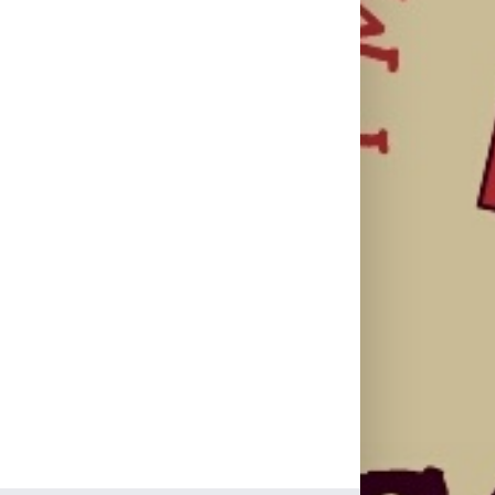
studijskog
regionalnoj AI
predstavio
filma u Srbiji:
edukaciji i
službeni
Spajdermen:
nauči kako da
trejler za novu
Novi dan
veštačku
DC seriju
oborio rekord
inteligenciju
„Fenjeri“
već prvog
primeniš u
vikenda
praksi