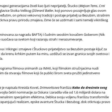
evi generacijama živeli kao ljuti neprijatelji, Štucko (
Mejson Tems
,
Crni
oglavice Stoika Velikog (
Džerard Batler
, koji ponovo pozajmljuje glas ovom
eđutim, on prkosi vekovnoj tradiciji i postaje prijatelj sa Bezubim, strašnim
kriva pravu prirodu zmajeva, čime će se uzdrmati i sami temelji vikinškog
minovana za nagradu BAFTA) i čudnim seoskim kovačem Goberom (Nik
se suočava sa svetom koji razaraju strah i nerazumevanje.
a i Vikinge i zmajeve i Štuckovo prijateljstvo sa Bezubim postaje ključ za
 da krenu krhkim putem ka miru, uzdižući se izvan granica svojih svetova i
đa.
rograma filmova snimanih za IMAX, koji filmskim stručnjacima nudi
 da stvaraju filmove koji će publici širom sveta pružiti jedinstveno
je je napisala Kresida Kovel,
Drimvorksova
franšiza
Kako da dresirate svog
vojila četiri nominacije za Oskara i zaradila više od 1,6 milijardi dolara na
enalnim specijalnim efektima, Debloa svoju voljenu franšizu transformiše
uz zapanjujući realizam, epske avanture Štucka i Bezubog, dok otkrivaju pravo