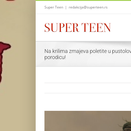
Skip
Super Teen
|
redakcija@superteen.rs
to
content
Na krilima zmajeva poletite u pustolov
porodicu!
View
Larger
Image