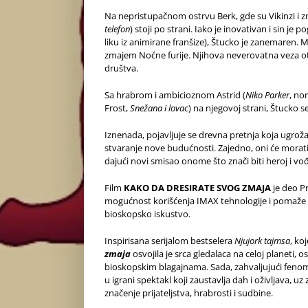
Na nepristupačnom ostrvu Berk, gde su Vikinzi i zmaj
telefon
) stoji po strani. Iako je inovativan i sin je p
liku iz animirane franšize), Štucko je zanemaren. M
zmajem Noćne furije. Njihova neverovatna veza ot
društva.
Sa hrabrom i ambicioznom Astrid (
Niko Parker
, no
Frost,
Snežana i lovac
) na njegovoj strani, Štucko 
Iznenada, pojavljuje se drevna pretnja koja ugrožav
stvaranje nove budućnosti. Zajedno, oni će morati
dajući novi smisao onome što znači biti heroj i vo
Film
KAKO DA DRESIRATE SVOG ZMAJA
je deo P
mogućnost korišćenja IMAX tehnologije i pomaže im
bioskopsko iskustvo.
Inspirisana serijalom bestselera
Njujork tajmsa
, ko
zmaja
osvojila je srca gledalaca na celoj planeti, os
bioskopskim blagajnama. Sada, zahvaljujući fenom
u igrani spektakl koji zaustavlja dah i oživljava, 
značenje prijateljstva, hrabrosti i sudbine.