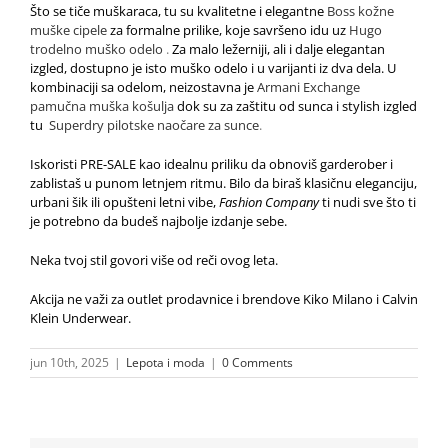
Što se tiče muškaraca, tu su kvalitetne i elegantne
Boss kožne
muške cipele
za formalne prilike, koje savršeno idu uz
Hugo
trodelno muško odelo
.
Za malo ležerniji, ali i dalje elegantan
izgled, dostupno je isto muško odelo i u varijanti iz dva dela. U
kombinaciji sa odelom, neizostavna je
Armani Exchange
pamučna muška košulja
dok su za zaštitu od sunca i stylish izgled
tu
Superdry pilotske naočare za sunce
.
Iskoristi PRE-SALE kao idealnu priliku da obnoviš garderober i
zablistaš u punom letnjem ritmu. Bilo da biraš klasičnu eleganciju,
urbani šik ili opušteni letni vibe,
Fashion Company
ti nudi sve što ti
je potrebno da budeš najbolje izdanje sebe.
Neka tvoj stil govori više od reči ovog leta.
Akcija ne važi za outlet prodavnice i brendove Kiko Milano i Calvin
Klein Underwear.
jun 10th, 2025
|
Lepota i moda
|
0 Comments