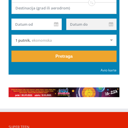
Destinacija (grad ili aerodrom)
Datum od
Datum do
1 putnik
,
ekonomska
Pretraga
Avio karte
SUPER TEEN