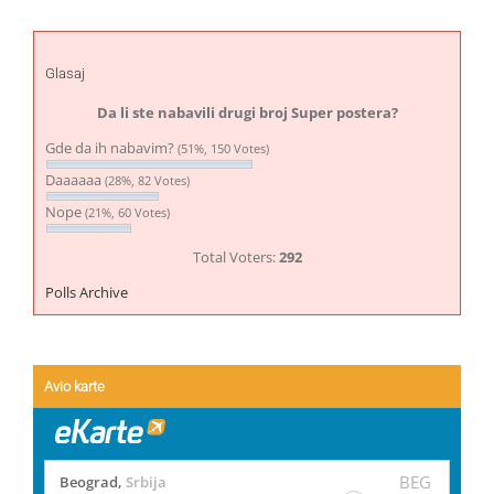
Glasaj
Da li ste nabavili drugi broj Super postera?
Gde da ih nabavim?
(51%, 150 Votes)
Daaaaaa
(28%, 82 Votes)
Nope
(21%, 60 Votes)
Total Voters:
292
Polls Archive
Avio karte
BEG
Beograd
,
Srbija