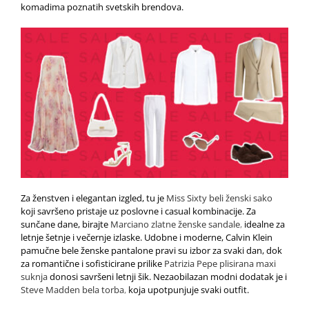
komadima poznatih svetskih brendova.
Za ženstven i elegantan izgled, tu je
Miss Sixty beli ženski sako
koji savršeno pristaje uz poslovne i casual kombinacije. Za
sunčane dane, birajte
Marciano zlatne ženske sandale
,
idealne za
letnje šetnje i večernje izlaske. Udobne i moderne,
Calvin Klein
pamučne bele ženske pantalone
pravi su izbor za svaki dan, dok
za romantične i sofisticirane prilike
Patrizia Pepe plisirana maxi
suknja
donosi savršeni letnji šik. Nezaobilazan modni dodatak je i
Steve Madden bela torba
,
koja upotpunjuje svaki outfit.