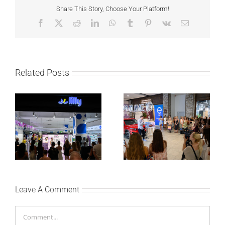
Share This Story, Choose Your Platform!
Facebook
X
Reddit
LinkedIn
WhatsApp
Tumblr
Pinterest
Vk
Email
Related Posts
Lilly Drogerie proslavile
Lilly Drogerie i L’Oréal
10. online rođendan,
Paris Elseve na
uručile automobil
Festivalu nege kose
Citroën C3 i najavile
predstavili Collagen
saradnju sa
Lifter liniju i popuste do
šampionkom Andreom
30 odsto
Bokan
Leave A Comment
Comment