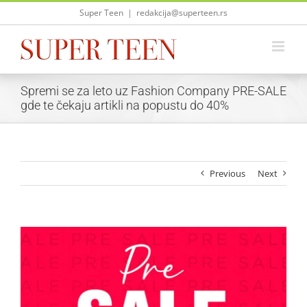
Skip
Super Teen
|
redakcija@superteen.rs
to
content
Spremi se za leto uz Fashion Company PRE-SALE
gde te čekaju artikli na popustu do 40%
Previous
Next
View
Larger
Image