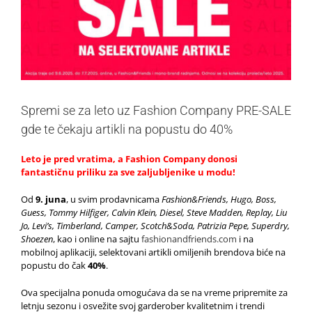
Spremi se za leto uz Fashion Company PRE-SALE
gde te čekaju artikli na popustu do 40%
Leto je pred vratima, a Fashion Company donosi
fantastičnu priliku za sve zaljubljenike u modu!
Od
9. juna
, u svim prodavnicama
Fashion&Friends, Hugo, Boss,
Guess, Tommy Hilfiger, Calvin Klein, Diesel, Steve Madden, Replay, Liu
Jo, Levi’s, Timberland, Camper, Scotch&Soda, Patrizia Pepe, Superdry,
Shoezen
, kao i online na sajtu
fashionandfriends.com
i na
mobilnoj aplikaciji, selektovani artikli omiljenih brendova biće na
popustu do čak
40%
.
Ova specijalna ponuda omogućava da se na vreme pripremite za
letnju sezonu i osvežite svoj garderober kvalitetnim i trendi