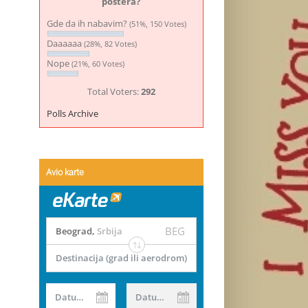
postera?
Gde da ih nabavim?
(51%, 150 Votes)
Daaaaaa
(28%, 82 Votes)
Nope
(21%, 60 Votes)
Total Voters:
292
Polls Archive
Avio karte
BEG
Beograd
,
Srbija
Destinacija (grad ili aerodrom)
Datum od
Datum do