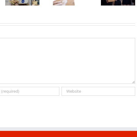
odmoru –
proizvodi za
Revija frizura
lepa, meka i
negu tela
kao kruna
blistava
sniženi do 30
programa
odsto