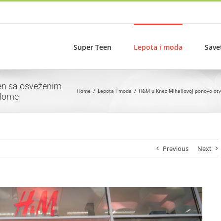
Super Teen
Lepota i moda
Save
en sa osveženim
Home
Lepota i moda
H&M u Knez Mihailovoj ponovo ot
 Home
Previous
Next