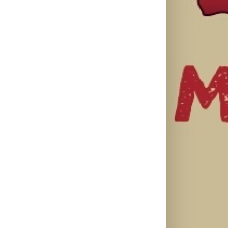
il
Lilly Drogerie
proslavile 10.
online
U Lilly
rođendan,
Leto menja
drogerijama
uručile
naše navike –
do 31. jula