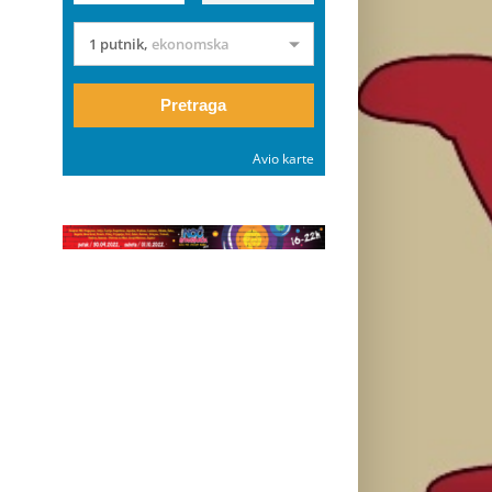
1 putnik
,
ekonomska
Pretraga
Avio karte