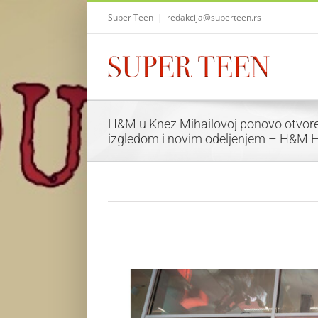
Skip
Super Teen
|
redakcija@superteen.rs
to
content
H&M u Knez Mihailovoj ponovo otvor
izgledom i novim odeljenjem – H&M
View
Larger
Image