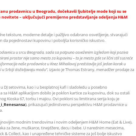
anu prodavnicu u Beogradu, dočekavši ljubitelje mode koji su se
e novitete – uključujući premijerno predstavljanje odeljenja H&M
e teksture, moderne detalje i pažljivo odabrano osvetljenje, stvarajući
en da pojednostavi kupovinu i poboljša korisničko iskustvo.
davnicu u srcu Beograda, sada sa potpuno osveženim izgledom koji poziva
nirani prostor nije samo mesto za kupovinu – to je mesto gde se lični stil susreće
sformacija naše prodavnice u Knez Mihailovoj predstavlja još jedan korak u
 u Srbiji doživljavaju modu“,
izjavio je Thomas Estrany, menadžer prodaje za
u DJ setovima, kao i u besplatnoj kafi i sladoledu u posebno
 sa H&M aplikacijom dobilo je poklon kartice za kupovinu, dok su ostali
 Kioska 67, torbu i majicu. Ovi pokloni su limitirana serija koju je
_i_Renesansa
)
, prikazujući jedinstvenu perspektivu H&M prodavnice u
a.
a najnovijim modnim trendovima i novim odeljenjem H&M Home (Eat & Live),
ka za žene, muškarce, tinejdžere, decu i bebe. U narednim mesecima,
ick & Collect, kao i unapređene tehničke sisteme za još bolje iskustvo