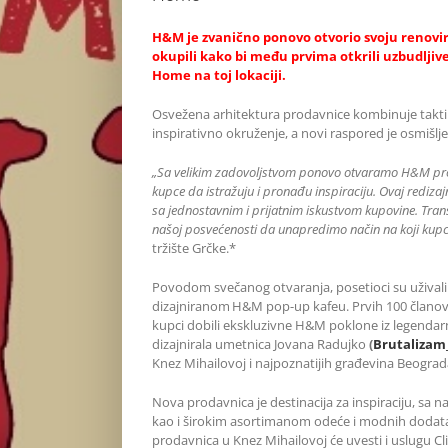
H&M je zvanično ponovo otvorio svoju renovir
okupili kako bi među prvima otkrili uzbudljiv
Home na toj lokaciji.
Osvežena arhitektura prodavnice kombinuje taktiln
inspirativno okruženje, a novi raspored je osmišlj
„Sa velikim zadovoljstvom ponovo otvaramo H&M pro
kupce da istražuju i pronađu inspiraciju. Ovaj redizaj
sa jednostavnim i prijatnim iskustvom kupovine. Tran
našoj posvećenosti da unapredimo način na koji kupci
tržište Grčke.*
Povodom svečanog otvaranja, posetioci su uživali 
dizajniranom H&M pop-up kafeu. Prvih 100 članova
kupci dobili ekskluzivne H&M poklone iz legendarnog
dizajnirala umetnica Jovana Radujko
(
Brutalizam
Knez Mihailovoj i najpoznatijih građevina Beograd
Nova prodavnica je destinacija za inspiraciju, s
kao i širokim asortimanom odeće i modnih dodata
prodavnica u Knez Mihailovoj će uvesti i uslugu Cl