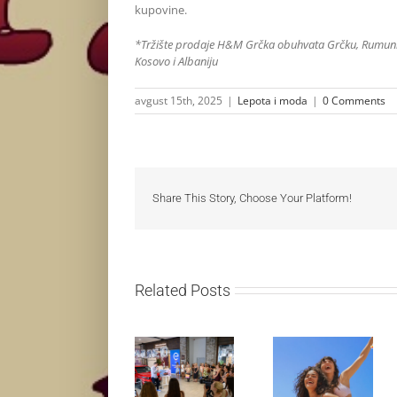
kupovine.
*Tržište prodaje H&M Grčka obuhvata Grčku, Rumuniju
Kosovo i Albaniju
avgust 15th, 2025
|
Lepota i moda
|
0 Comments
Share This Story, Choose Your Platform!
Related Posts
Lilly Drogerie
proslavile 10.
online
rođendan,
Leto menja
uručile
naše navike –