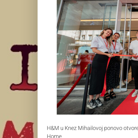
H&M u Knez Mihailovoj ponovo otvor
Home