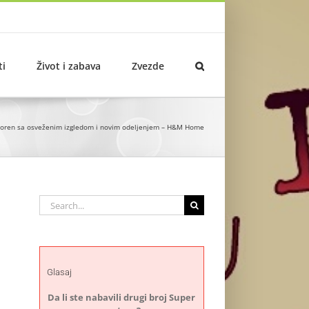
ti
Život i zabava
Zvezde
voren sa osveženim izgledom i novim odeljenjem – H&M Home
Search
for:
Glasaj
Da li ste nabavili drugi broj Super