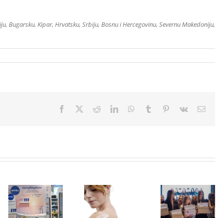
, Bugarsku, Kipar, Hrvatsku, Srbiju, Bosnu i Hercegovinu, Severnu Makedoniju,
Facebook
X
Reddit
LinkedIn
WhatsApp
Tumblr
Pinterest
Vk
Ema
U Lilly
drogerijama
Shaping
Koža kao na
do 31. jula
Futures: