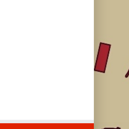
automobil
vreme je da
proizvodi za
Citroën C3 i
promenite i
negu tela
najavile
beauty rutinu
sniženi do 30
saradnju sa
odsto
šampionkom
Andreom
Bokan