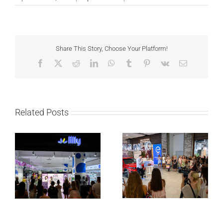
Share This Story, Choose Your Platform!
Facebook
X
Reddit
LinkedIn
WhatsApp
Tumblr
Pinterest
Vk
Email
Related Posts
Lilly Drogerie proslavile
Lilly Drogerie i L’Oréal
10. online rođendan,
Paris Elseve na
uručile automobil
Festivalu nege kose
Citroën C3 i najavile
predstavili Collagen
saradnju sa
Lifter liniju i popuste do
šampionkom Andreom
30 odsto
Bokan