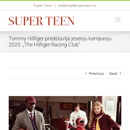
Skip
Super Teen
|
redakcija@superteen.rs
to
content
Tommy Hilfiger predstavlja jesenju kampanju
2025: „The Hilfiger Racing Club”
Previous
Next
View
Larger
Image