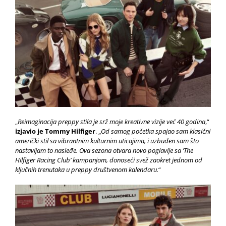
„
Reimaginacija preppy stila je srž moje kreativne vizije već 40 godina
,“
izjavio je Tommy Hilfiger
. „
Od samog početka spajao sam klasični
američki stil sa vibrantnim kulturnim uticajima, i uzbuđen sam što
nastavljam to nasleđe. Ova sezona otvara novo poglavlje sa ’The
Hilfiger Racing Club’ kampanjom, donoseći svež zaokret jednom od
ključnih trenutaka u preppy društvenom kalendaru.
“