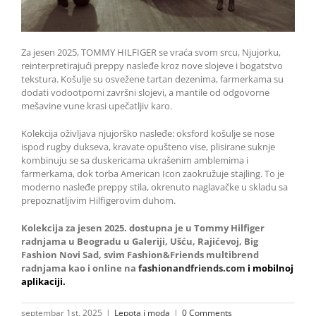
Za jesen 2025, TOMMY HILFIGER se vraća svom srcu, Njujorku,
reinterpretirajući preppy nasleđe kroz nove slojeve i bogatstvo
tekstura. Košulje su osvežene tartan dezenima, farmerkama su
dodati vodootporni završni slojevi, a mantile od odgovorne
mešavine vune krasi upečatljiv karo.
Kolekcija oživljava njujorško nasleđe: oksford košulje se nose
ispod rugby dukseva, kravate opušteno vise, plisirane suknje
kombinuju se sa duskericama ukrašenim amblemima i
farmerkama, dok torba American Icon zaokružuje stajling. To je
moderno nasleđe preppy stila, okrenuto naglavačke u skladu sa
prepoznatljivim Hilfigerovim duhom.
Kolekcija za jesen 2025. dostupna je u Tommy Hilfiger
radnjama u Beogradu u Galeriji, Ušću, Rajićevoj, Big
Fashion Novi Sad, svim Fashion&Friends multibrend
radnjama kao i online na
fashionandfriends.com
i mobilnoj
aplikaciji.
septembar 1st, 2025
|
Lepota i moda
|
0 Comments