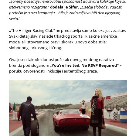
„
Tommy poseduje neverovatnu sposobnost da stvara kolekcije koje su
istovremeno razigrane
,“
dodala je Šifer.
„
Osećaj slobode i radosti
pretočio je u ovu kampanju – bilo je zadovoljstvo biti deo njegovog
sveta.
“
,,The Hilfiger Racing Club’’ ne predstavlja samo kolekciju, već stav.
Svaki detalj slavi nasleđe trkačkog sporta i klasične američke
mode, ali istovremeno pravi iskorak u novo doba stila:
slobodnog, prkosnog i ličnog.
Ova jesen takođe donosi početak novog modnog narativa
brenda pod sloganom „
You’re Invited, No RSVP Required“ –
poruku otvorenosti, inkluzije i autentičnog izraza.