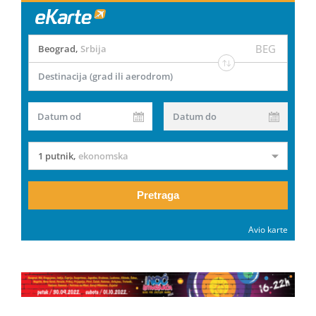
BEG
Beograd
,
Srbija
Destinacija (grad ili aerodrom)
Datum od
Datum do
1 putnik
,
ekonomska
Pretraga
Avio karte