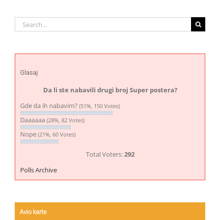
Search
for:
Glasaj
Da li ste nabavili drugi broj Super postera?
Gde da ih nabavim?
(51%, 150 Votes)
Daaaaaa
(28%, 82 Votes)
Nope
(21%, 60 Votes)
Total Voters:
292
Polls Archive
Avio karte