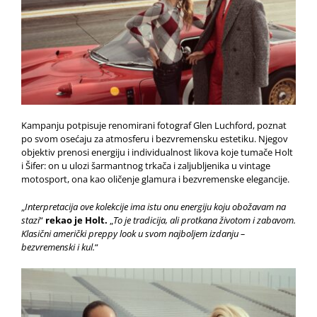
Kampanju potpisuje renomirani fotograf Glen Luchford, poznat
po svom osećaju za atmosferu i bezvremensku estetiku. Njegov
objektiv prenosi energiju i individualnost likova koje tumače Holt
i Šifer: on u ulozi šarmantnog trkača i zaljubljenika u vintage
motosport, ona kao oličenje glamura i bezvremenske elegancije.
„
Interpretacija ove kolekcije ima istu onu energiju koju obožavam na
stazi
“
rekao je Holt.
„
To je tradicija, ali protkana životom i zabavom.
Klasični američki preppy look u svom najboljem izdanju –
bezvremenski i kul.
“