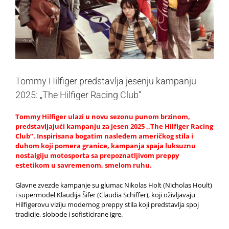
Tommy Hilfiger predstavlja jesenju kampanju
2025: „The Hilfiger Racing Club”
Tommy Hilfiger ulazi u novu sezonu punom brzinom,
predstavljajući kampanju za jesen 2025 ,,The Hilfiger Racing
Club’’. Inspirisana bogatim nasleđem američkog stila i
duhom koji pomera granice, kampanja spaja luksuznu
nostalgiju motosporta sa prepoznatljivom preppy
estetikom u savremenom, smelom ruhu.
Glavne zvezde kampanje su glumac Nikolas Holt (Nicholas Hoult)
i supermodel Klaudija Šifer (Claudia Schiffer), koji oživljavaju
Hilfigerovu viziju modernog preppy stila koji predstavlja spoj
tradicije, slobode i sofisticirane igre.