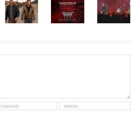
inspirisan
HBO Max
ranim danima
STRANGER
predstavio
grupe GREEN
THINGS
službeni
DAY, stiže u
muzika iz
trejler za novu
CineStar i
serije uživo u
DC seriju
Concept
Beogradu!
„Fenjeri“
Cinema
ekskluzivno
11. i 14.
avgusta