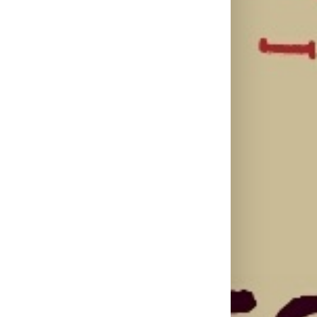
otvaranje
besplatnoj
HBO Max
studijskog
regionalnoj AI
predstavio
filma u Srbiji:
edukaciji i
službeni
Spajdermen:
nauči kako da
trejler za novu
Novi dan
veštačku
DC seriju
oborio rekord
inteligenciju
„Fenjeri“
već prvog
primeniš u
vikenda
praksi