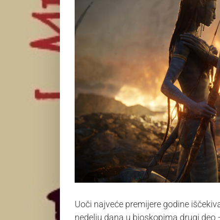
Uoči najveće premijere godine iščeki
nedelju dana u bioskopima drugi deo –