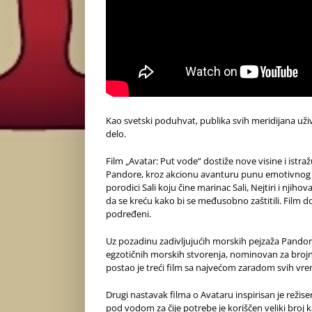
Kao svetski poduhvat, publika svih meridijana už
delo.
Film „Avatar: Put vode“ dostiže nove visine i ist
Pandore, kroz akcionu avanturu punu emotivnog n
porodici Sali koju čine marinac Sali, Nejtiri i nji
da se kreću kako bi se međusobno zaštitili. Film do
podređeni.
Uz pozadinu zadivljujućih morskih pejzaža Pandor
egzotičnih morskih stvorenja, nominovan za brojne 
postao je treći film sa najvećom zaradom svih vre
Drugi nastavak filma o Avataru inspirisan je reži
pod vodom za čije potrebe je koriščen veliki bro