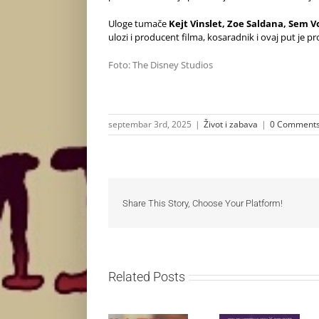
Uloge tumače
Kejt Vinslet, Zoe Saldana, Sem Vo
ulozi i producent filma, kosaradnik i ovaj put je 
Foto: The Disney Studios
septembar 3rd, 2025
|
Život i zabava
|
0 Comment
Share This Story, Choose Your Platform!
Related Posts
Najuspešnije
Priključi se