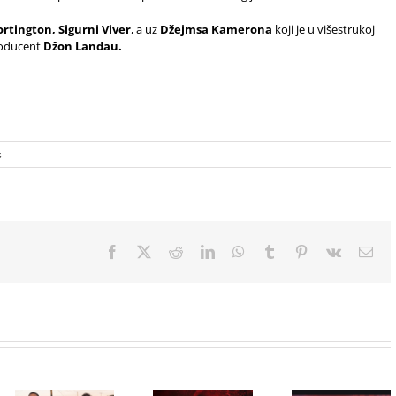
rtington, Sigurni Viver
, a uz
Džejmsa Kamerona
koji je u višestrukoj
producent
Džon Landau.
s
Facebook
X
Reddit
LinkedIn
WhatsApp
Tumblr
Pinterest
Vk
Ema
Film
NIMRODS,