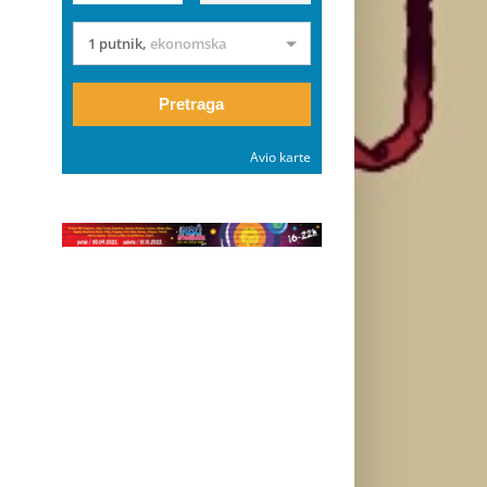
1 putnik
,
ekonomska
Pretraga
Avio karte