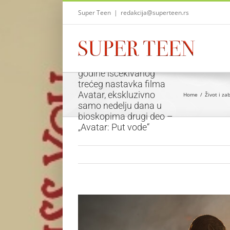
Skip
Super Teen
|
redakcija@superteen.rs
to
content
Uoči najveće premijere
godine iščekivanog
trećeg nastavka filma
Avatar, ekskluzivno
Home
Život i za
samo nedelju dana u
bioskopima drugi deo –
„Avatar: Put vode“
View
Larger
Image