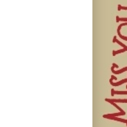
il
Najuspešnije
Priključi se