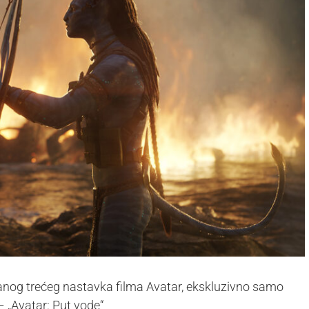
vanog trećeg nastavka filma Avatar, ekskluzivno samo
 „Avatar: Put vode“