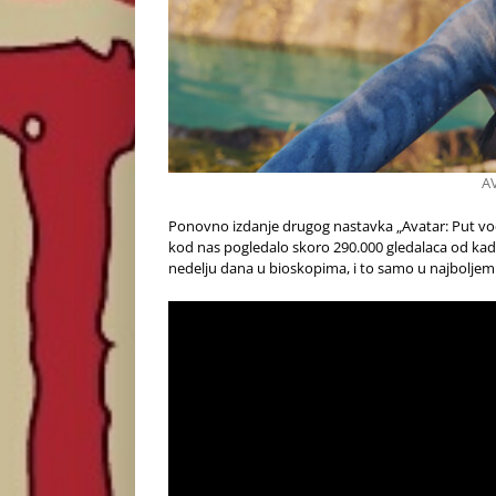
A
Ponovno izdanje drugog nastavka „Avatar: Put vode
kod nas pogledalo skoro 290.000 gledalaca od kad 
nedelju dana u bioskopima, i to samo u najboljem