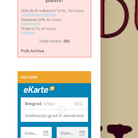
postera?
Gde da ih nabavim?
(51%, 150 Votes)
Daaaaaa
(28%, 82 Votes)
Nope
(21%, 60 Votes)
Total Voters:
292
Polls Archive
Avio karte
BEG
Beograd
,
Srbija
Destinacija (grad ili aerodrom)
Datum od
Datum do