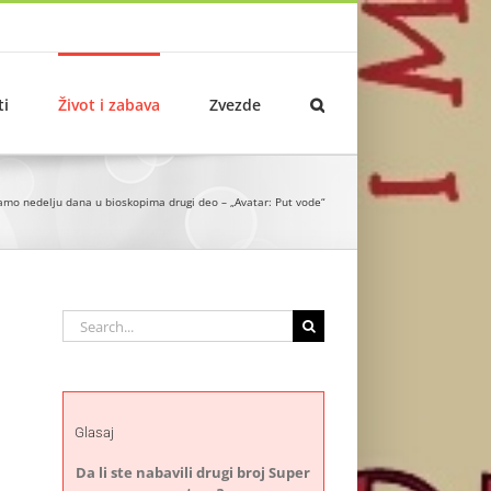
ti
Život i zabava
Zvezde
samo nedelju dana u bioskopima drugi deo – „Avatar: Put vode“
Search
for:
Glasaj
Da li ste nabavili drugi broj Super