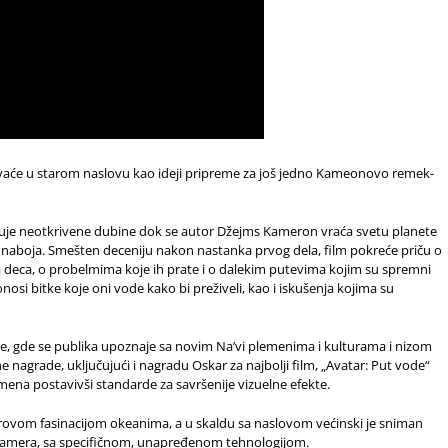
ivaće u starom naslovu kao ideji pripreme za još jedno Kameonovo remek-
ražuje neotkrivene dubine dok se autor Džejms Kameron vraća svetu planete
aboja. Smešten deceniju nakon nastanka prvog dela, film pokreće priču o
hova deca, o probelmima koje ih prate i o dalekim putevima kojim su spremni
nosi bitke koje oni vode kako bi preživeli, kao i iskušenja kojima su
e, gde se publika upoznaje sa novim Na’vi plemenima i kulturama i nizom
nagrade, uključujući i nagradu Oskar za najbolji film, „Avatar: Put vode“
mena postavivši standarde za savršenije vizuelne efekte.
serovom fasinacijom okeanima, a u skaldu sa naslovom većinski je sniman
j kamera, sa specifičnom, unapređenom tehnologijom.