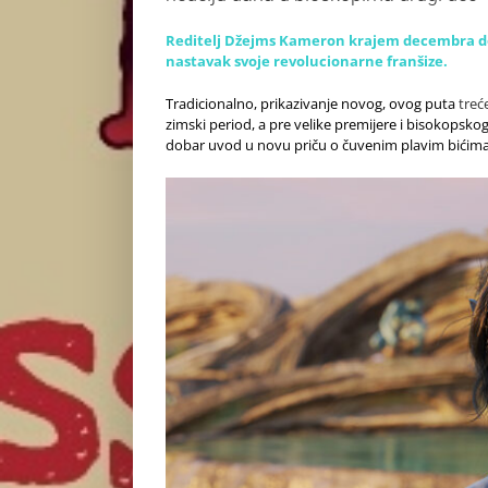
Reditelj Džejms Kameron krajem decembra dono
nastavak svoje revolucionarne franšize.
Tradicionalno, prikazivanje novog, ovog puta
treć
zimski period, a pre velike premijere i bisokopsko
dobar uvod u novu priču o čuvenim plavim bićima