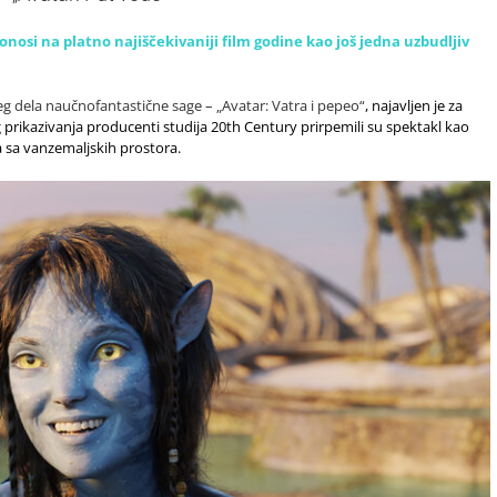
si na platno najiščekivaniji film godine kao još jedna uzbudljiv
eg dela naučnofantastične sage – „Avatar: Vatra i pepeo“
, najavljen je za
g prikazivanja producenti studija 20th Century prirpemili su spektakl kao
 sa vanzemaljskih prostora.