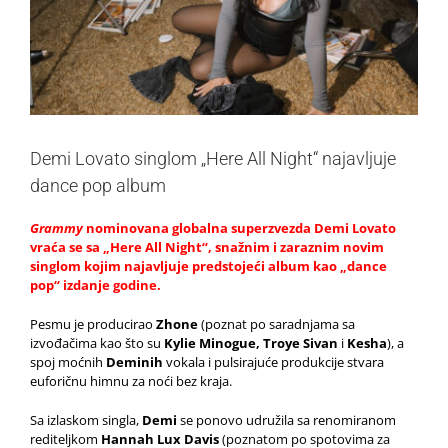
Demi Lovato singlom „Here All Night“ najavljuje
dance pop album
Grammy
nominovana globalna superzvezda Demi Lovato
vraća se sa „Here All Night“, snažnim i zaraznim novim
singlom kojim najavljuje predstojeći album kao „dance
pop“ izdanje godine.
Pesmu je producirao
Zhone
(poznat po saradnjama sa
izvođačima kao što su
Kylie Minogue, Troye Sivan
i
Kesha
), a
spoj moćnih
Deminih
vokala i pulsirajuće produkcije stvara
euforičnu himnu za noći bez kraja.
Sa izlaskom singla,
Demi
se ponovo udružila sa renomiranom
rediteljkom
Hannah Lux Davis
(poznatom po spotovima za