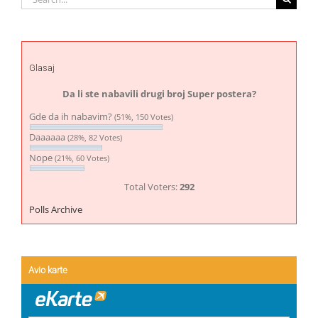
for:
Glasaj
Da li ste nabavili drugi broj Super postera?
Gde da ih nabavim?
(51%, 150 Votes)
Daaaaaa
(28%, 82 Votes)
Nope
(21%, 60 Votes)
Total Voters:
292
Polls Archive
Avio karte