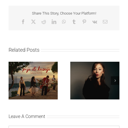
Share This Story, Choose Your Platform!
Facebook
X
Reddit
LinkedIn
WhatsApp
Tumblr
Pinterest
Vk
Email
Related Posts
Ariana Grande objavila
Silente objavio novi
osmi studijski album
singl “Prije ili kasnije”
„petal“
Leave A Comment