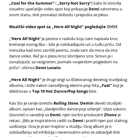
„Cool for the Summer“
i
„Sorry Not Sorry“
) kako bi stvorila
vizuelno upečatljiv video spot koji prikazuje
Demi
zatvorenu u
svom stanu, dok pronalazi slobodu i prepušta se plesu.
Muzički video spot za „Here All Night“ pogledajte
OVDE
„
‘Here All Night’
je pesma o raskidu koju sam napisala kroz
kreiranje novog lika – bilo je oslobađajuće ući u tuđu priču. Od
trenutka kad smo završili pesmu, znala sam da mora da ima
dance video. Reč je o plesu kroz slomljeno srce. Sirovo je i
osnažujuće, sa razigranim, pomalo voajerskim pogledom na
priču“, otkriva
Demi Lovato
.
„Here All Night“
je drugi singl sa iščekivanog devetog studijskog
albuma, i stiže nakon zavodljivog electro-pop hita
„Fast“
koji je
debitovao u
Top 10
Hot Dance/Pop Songs
liste.
Kao što je ranije izvestio
Rolling Stone
,
Demin
deveti studijski
album, opisan kao „slavljeničko dance-pop izdanje“, izlazi uskoro.
Govoreći o saradnji sa
Demi
, njen izvršni producent
Zhone
je
rekao: „Bilo je inspirativno raditi sa
Demi
i pratiti njen put stalnog
uzdizanja. Ona je pravi majstor u studiju. Ovaj album je o
oslobađanju od inhibicija i neverovatno smo se zabavljali dok