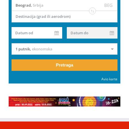
BEG
Beograd
,
Srbija
Destinacija (grad ili aerodrom)
Datum od
Datum do
1 putnik
,
ekonomska
Pretraga
Avio karte