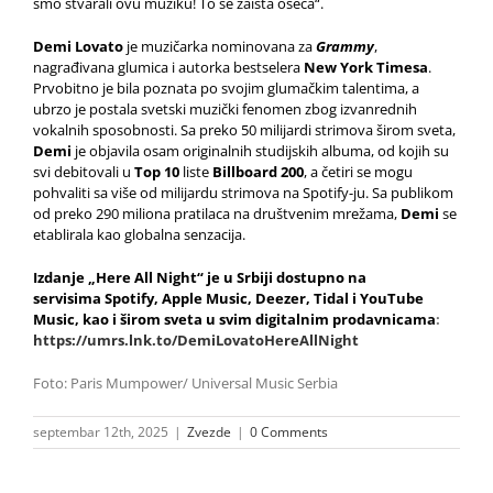
smo stvarali ovu muziku! To se zaista oseća“.
Demi Lovato
je muzičarka nominovana za
Grammy
,
nagrađivana glumica i autorka bestselera
New York Timesa
.
Prvobitno je bila poznata po svojim glumačkim talentima, a
ubrzo je postala svetski muzički fenomen zbog izvanrednih
vokalnih sposobnosti. Sa preko 50 milijardi strimova širom sveta,
Demi
je objavila osam originalnih studijskih albuma, od kojih su
svi debitovali u
Top 10
liste
Billboard 200
, a četiri se mogu
pohvaliti sa više od milijardu strimova na Spotify-ju. Sa publikom
od preko 290 miliona pratilaca na društvenim mrežama,
Demi
se
etablirala kao globalna senzacija.
Izdanje
„Here All Night“ je u Srbiji dostupno na
servisima Spotify, Apple Music, Deezer, Tidal i YouTube
Music, kao i širom sveta u svim digitalnim prodavnicama
:
https://umrs.lnk.to/DemiLovatoHereAllNight
Foto: Paris Mumpower/ Universal Music Serbia
septembar 12th, 2025
|
Zvezde
|
0 Comments