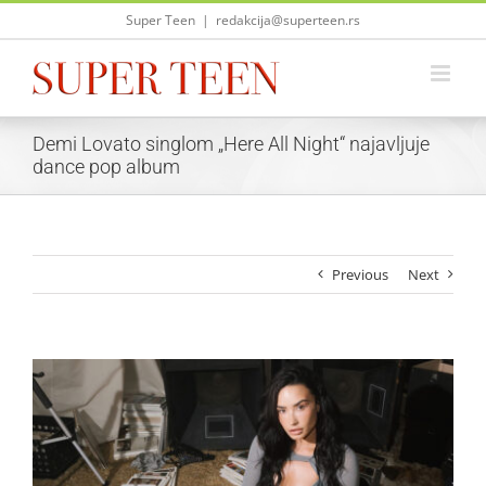
Skip
Super Teen
|
redakcija@superteen.rs
to
content
Demi Lovato singlom „Here All Night“ najavljuje
dance pop album
Previous
Next
View
Larger
Image