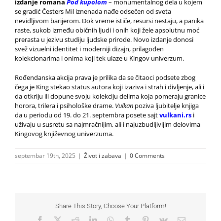
izdanje romana
Pod kupolom
– monumentalnog dela u kojem
se gradić Česters Mil iznenada nađe odsečen od sveta
nevidljivom barijerom. Dok vreme ističe, resursi nestaju, a panika
raste, sukob između običnih ljudi i onih koji žele apsolutnu moć
prerasta u jezivu studiju ljudske prirode. Novo izdanje donosi
svež vizuelni identitet i moderniji dizajn, prilagođen
kolekcionarima i onima koji tek ulaze u Kingov univerzum.
Rođendanska akcija prava je prilika da se čitaoci podsete zbog
čega je King stekao status autora koji izaziva i strah i divljenje, ali i
da otkriju ili dopune svoju kolekciju delima koja pomeraju granice
horora, trilera i psihološke drame.
Vulkan
poziva ljubitelje knjiga
da u periodu od 19. do 21. septembra posete sajt
vulkani.rs
i
uživaju u susretu sa najmračnijim, ali i najuzbudljivijim delovima
Kingovog književnog univerzuma.
septembar 19th, 2025
|
Život i zabava
|
0 Comments
Share This Story, Choose Your Platform!
Facebook
X
Reddit
LinkedIn
WhatsApp
Tumblr
Pinterest
Vk
Email