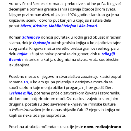
Autor više od šezdeset romana i preko dve stotine priča, King već
decenijama pomera granice žanra i osvaja čitaoce širom sveta.
Njegov prvi roman
Keri
, objavljen 1974. godine, lansirao ga je na
književnu scenu i otvorio put karijeri u kojoj su nastala dela
poput
Mizeri
,
Kristine
,
Mobilni telefon
i
Ako krvari
.
Roman
Salemovo
donosi povratak u rodni grad obuzet mračnim
silama, dok je
O pisanju
a
utobigrafska knjiga u kojoj otkriva tajne
svog zanta. Kingova mašta neretko prelazi granice realnog, pa u
delu
Bajka
u šupi se nalazi portal za drugi svet, dok u
Trilogiji
Gvendi
misteriozna kutija s dugmićima otvara vrata sudbinskim
iskušenjima.
Posebno mesto u njegovom stvaralaštvu zauzimaju klasici poput
romana
TO
,
u kojem grupa prijatelja iz detinjstva mora da se
suoči sa zlom koje menja oblike i proganja njihov gradić Deri,
i
Zelene milje
,
potresne priče o zatvorskom čuvaru i zatvoreniku
obdarenom natprirodnom moći. Ovi naslovi, zajedno s brojnim
drugima, postali su deo savremene književne i filmske kulture,
a
Vulkan izdavaštvo
je do danas objavilo čak 17 njegovih knjiga od
kojih su neka izdanja rasprodata
.
Posebna atrakcija rođendanske akcije jeste
novo, redizajnirano