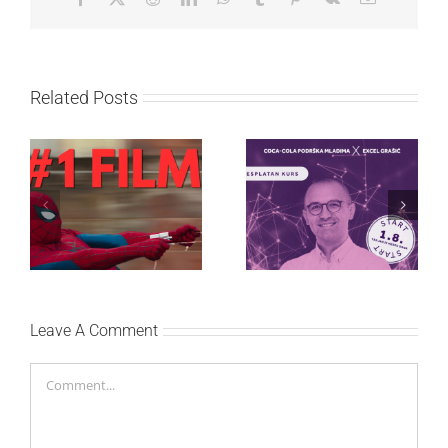
Related Posts
Najuspešnije otvaranje
Priključi se besplatnoj
studijskog filma u Srbiji:
regionalnoj AI edukaciji
Spajdermen: Novi dan
i nauči kako da
oborio rekord već prvog
veštačku inteligenciju
vikenda
primeniš u praksi
Leave A Comment
Comment