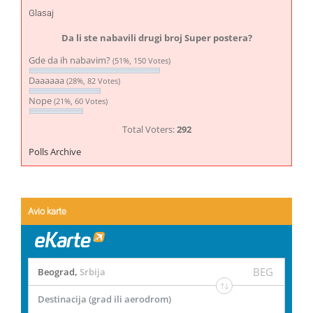
Glasaj
Da li ste nabavili drugi broj Super postera?
Gde da ih nabavim?
(51%, 150 Votes)
Daaaaaa
(28%, 82 Votes)
Nope
(21%, 60 Votes)
Total Voters:
292
Polls Archive
Avio karte
BEG
Beograd
,
Srbija
Destinacija (grad ili aerodrom)