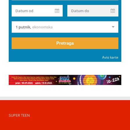
Datum od
Datum do
1 putnik
,
ekonomska
Pretraga
Avio karte
SUPER TEEN