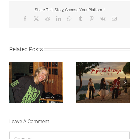
Share This Story, Choose Your Platform!
Facebook
X
Reddit
LinkedIn
WhatsApp
Tumblr
Pinterest
Vk
Email
Related Posts
Ellie Goulding otkriva
Silente objavio novi
nežniju stranu novim
singl “Prije ili kasnije”
singlom „4 Seasons“
Leave A Comment
Comment