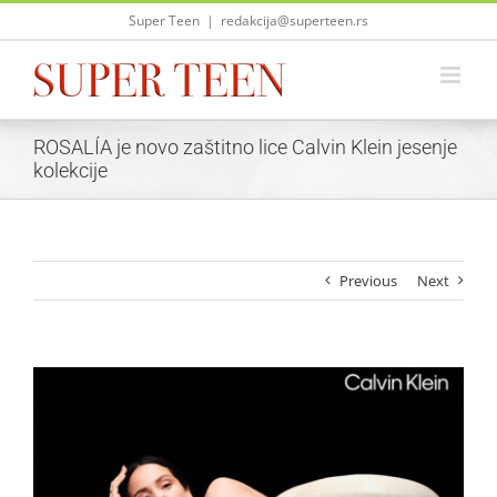
Skip
Super Teen
|
redakcija@superteen.rs
to
content
ROSALÍA je novo zaštitno lice Calvin Klein jesenje
kolekcije
Previous
Next
View
Larger
Image