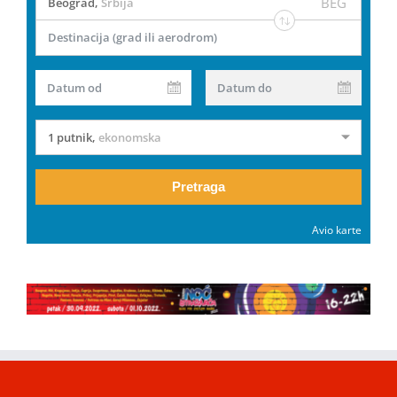
BEG
Beograd
,
Srbija
Destinacija (grad ili aerodrom)
Datum od
Datum do
1 putnik
,
ekonomska
Pretraga
Avio karte