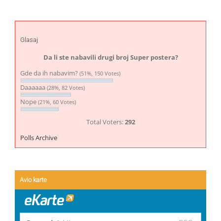
Glasaj
Da li ste nabavili drugi broj Super postera?
Gde da ih nabavim?
(51%, 150 Votes)
Daaaaaa
(28%, 82 Votes)
Nope
(21%, 60 Votes)
Total Voters:
292
Polls Archive
Avio karte