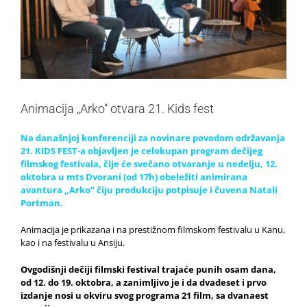
Animacija „Arko“ otvara 21. Kids fest
Na današnjoj konferenciji za novinare povodom održavanja
21. KIDS FEST-a objavljen je celokupan program dečijeg
filmskog festivala, čije će svečano otvaranje u nedelju, 12.
oktobra u mts Dvorani (od 17h) obeležiti animirana
avantura „Arko“ čiju produkciju potpisuje i čuvena Natali
Portman.
Animacija je prikazana i na prestižnom filmskom festivalu u Kanu,
kao i na festivalu u Ansiju.
Ovgodišnji dečiji filmski festival trajaće punih osam dana,
od 12. do 19. oktobra, a zanimljivo je i da dvadeset i prvo
izdanje nosi u okviru svog programa 21 film, sa dvanaest