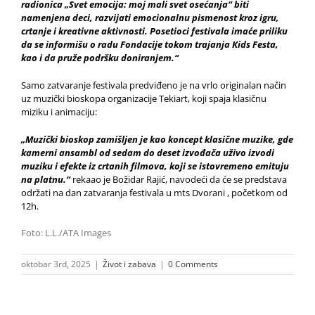
radionica „Svet emocija: moj mali svet osećanja“ biti
namenjena deci, razvijati emocionalnu pismenost kroz igru,
crtanje i kreativne aktivnosti. Posetioci festivala imaće priliku
da se informišu o radu Fondacije tokom trajanja Kids Festa,
kao i da pruže podršku doniranjem.“
Samo zatvaranje festivala predviđeno je na vrlo originalan način
uz muzički bioskopa organizacije Tekiart, koji spaja klasičnu
miziku i animaciju:
„Muzički bioskop zamišljen je kao koncept klasične muzike, gde
kamerni ansambl od sedam do deset izvođača uživo izvodi
muziku i efekte iz crtanih filmova, koji se istovremeno emituju
na platnu.“
rekaao je Božidar Rajić, navodeći da će se predstava
održati na dan zatvaranja festivala u mts Dvorani , početkom od
12h.
Foto: L.L./ATA Images
oktobar 3rd, 2025
|
Život i zabava
|
0 Comments