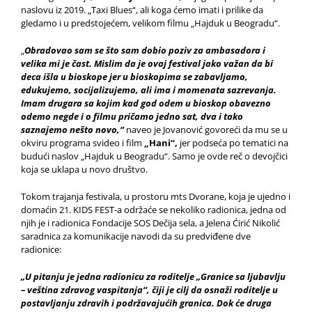
naslovu iz 2019. „Taxi Blues“, ali koga ćemo imati i prilike da
gledamo i u predstojećem, velikom filmu „Hajduk u Beogradu“.
„
Obradovao sam se što sam dobio poziv za ambasadora i
velika mi je čast. Mislim da je ovaj festival jako važan da bi
deca išla u bioskope jer u bioskopima se zabavljamo,
edukujemo, socijalizujemo, ali ima i momenata sazrevanja.
Imam drugara sa kojim kad god odem u bioskop obavezno
odemo negde i o filmu pričamo jedno sat, dva i tako
saznajemo nešto novo,“
naveo je Jovanović govoreći da mu se u
okviru programa svideo i film
„Hani“,
jer podseća po tematici na
budući naslov „Hajduk u Beogradu“. Samo je ovde reč o devojčici
koja se uklapa u novo društvo.
Tokom trajanja festivala, u prostoru mts Dvorane, koja je ujedno i
domaćin 21. KIDS FEST-a održaće se nekoliko radionica, jedna od
njih je i radionica Fondacije SOS Dečija sela, a Jelena Ćirić Nikolić
saradnica za komunikacije navodi da su predviđene dve
radionice:
„U pitanju je jedna radionicu za roditelje „Granice sa ljubavlju
– veština zdravog vaspitanja“, čiji je cilj da osnaži roditelje u
postavljanju zdravih i podržavajućih granica. Dok će druga