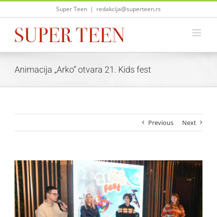
Skip
Super Teen
|
redakcija@superteen.rs
to
content
Animacija „Arko“ otvara 21. Kids fest
Previous
Next
View
Larger
Image