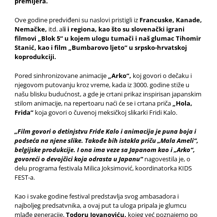
premijera.
Ove godine predviđeni su naslovi pristigli iz
Francuske, Kanade,
Nemačke,
itd. al
i i regiona, kao što su slovenački igrani
filmovi „Blok 5“ u kojem ulogu tumači i naš glumac Tihomir
Stanić, kao i film „Bumbarovo ljeto“ u srpsko-hrvatskoj
koprodukciji.
Pored sinhronizovane animacije
„Arko“,
koj govori o dečaku i
njegovom putovanju kroz vreme, kada iz 3000. godine stiže u
našu blisku budućnost, a gde je crtani prikaz inspirisan japanskim
stilom animacije, na repertoaru naći će se i crtana priča
„Hola,
Frida“
koja govori o čuvenoj meksičkoj slikarki Fridi Kalo.
„Film govori o detinjstvu Fride Kalo i animacija je puna boja i
podseća na njene slike. Takođe bih istakla priču „Mala Ameli“,
belgijske produkcije. I ona ima veze sa Japanom kao i „Arko“,
govoreći o devojčici koja odrasta u Japanu“
nagovestila je, o
delu programa festivala Milica Joksimović, koordinatorka KIDS
FEST-a.
Kao i svake godine festival predstavlja svog ambasadora i
najboljeg predsatvnika, a ovaj put ta uloga pripala je glumcu
mlađe generacije,
Todoru Jovanoviću,
kojeg već poznajemo po