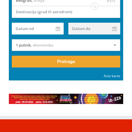
BEG
Beograd
,
Srbija
Destinacija (grad ili aerodrom)
Datum od
Datum do
1 putnik
,
ekonomska
Pretraga
Avio karte