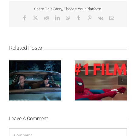
Share This Story, Choose Your Platform!
Facebook
X
Reddit
LinkedIn
WhatsApp
Tumblr
Pinterest
Vk
Email
Related Posts
SF NIGHT: POSLEDNJI
Najuspešnije otvaranje
DANI ULICE
studijskog filma u Srbiji:
HRASTOVA u Concept
Spajdermen: Novi dan
Cinema i CineStar
oborio rekord već prvog
bioskopima 12. avgusta
vikenda
Leave A Comment
Comment