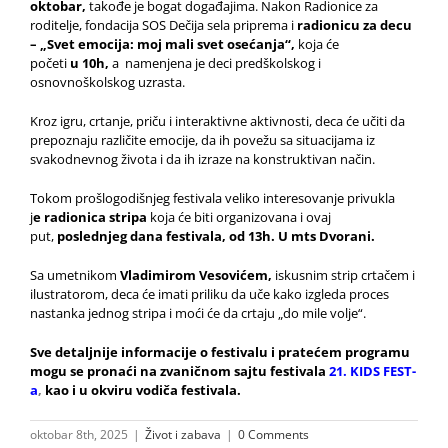
oktobar,
takođe je bogat događajima. Nakon Radionice za
roditelje, fondacija SOS Dečija sela priprema i
radionicu za decu
– „Svet emocija: moj mali svet osećanja“,
koja će
početi
u 10h,
a namenjena je deci predškolskog i
osnovnoškolskog uzrasta.
Kroz igru, crtanje, priču i interaktivne aktivnosti, deca će učiti da
prepoznaju različite emocije, da ih povežu sa situacijama iz
svakodnevnog života i da ih izraze na konstruktivan način.
Tokom prošlogodišnjeg festivala veliko interesovanje privukla
j
e radionica stripa
koja će biti organizovana i ovaj
put,
poslednjeg dana festivala, od 13h. U mts Dvorani.
Sa umetnikom
Vladimirom Vesovićem,
iskusnim strip crtačem i
ilustratorom, deca će imati priliku da uče kako izgleda proces
nastanka jednog stripa i moći će da crtaju „do mile volje“.
Sve detaljnije informacije o festivalu i pratećem programu
mogu se pronaći na zvaničnom sajtu festivala
21. KIDS FEST-
a
,
kao i u okviru vodiča festivala.
oktobar 8th, 2025
|
Život i zabava
|
0 Comments