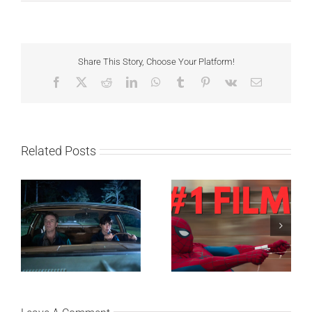
Share This Story, Choose Your Platform!
Facebook
X
Reddit
LinkedIn
WhatsApp
Tumblr
Pinterest
Vk
Email
Related Posts
SF NIGHT: POSLEDNJI
Najuspešnije otvaranje
DANI ULICE
studijskog filma u Srbiji:
HRASTOVA u Concept
Spajdermen: Novi dan
Cinema i CineStar
oborio rekord već prvog
bioskopima 12. avgusta
vikenda