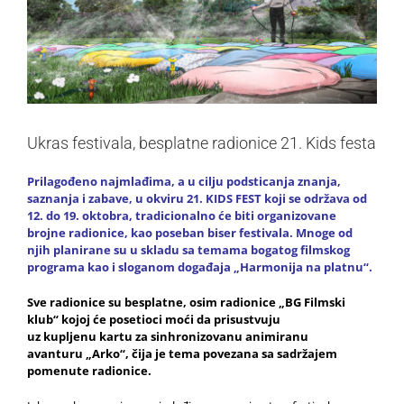
Ukras festivala, besplatne radionice 21. Kids festa
Prilagođeno najmlađima, a u cilju podsticanja znanja,
saznanja i zabave, u okviru 21. KIDS FEST koji se održava od
12. do 19. oktobra, tradicionalno će biti organizovane
brojne radionice, kao poseban biser festivala. Mnoge od
njih planirane su u skladu sa temama bogatog filmskog
programa kao i sloganom događaja „Harmonija na platnu“.
Sve radionice su besplatne, osim radionice „BG Filmski
klub“ kojoj će posetioci moći da prisustvuju
uz kupljenu kartu za sinhronizovanu animiranu
avanturu „Arko“, čija je tema povezana sa sadržajem
pomenute radionice.