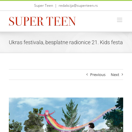
Skip
Super Teen
|
redakcija@superteen.rs
to
content
Ukras festivala, besplatne radionice 21. Kids festa
Previous
Next
View
Larger
Image