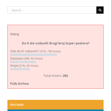
Search
for:
Glasaj
Da li ste nabavili drugi broj Super postera?
Gde da ih nabavim?
(51%, 150 Votes)
Daaaaaa
(28%, 82 Votes)
Nope
(21%, 60 Votes)
Total Voters:
292
Polls Archive
Avio karte