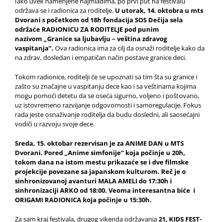
Iako uvek namenjene najmlađima, po prvi put na festivalu
održava se i radionica za roditelje.
U utorak, 14. oktobra u mts
Dvorani s početkom od 18h fondacija SOS Dečija sela
održaće RADIONICU ZA RODITELJE pod punim
nazivom „Granice sa ljubavlju – veština zdravog
vaspitanja“.
Ova radionica ima za cilj da osnaži roditelje kako da
na zdrav, dosledan i empatičan način postave granice deci.
Tokom radionice, roditelji će se upoznati sa tim šta su granice i
zašto su značajne u vaspitanju dece kao i sa veštinama kojima
mogu pomoći detetu da se oseća sigurno, voljeno i poštovano,
uz istovremeno razvijanje odgovornosti i samoregulacije. Fokus
rada jeste osnaživanje roditelja da budu dosledni, ali saosećajni
vodiči u razvoju svoje dece.
Sreda, 15. oktobar rezervisan je za ANIME DAN u MTS
Dvorani. Pored „Anime simfonije“ koja počinje u 20h,
tokom dana na istom mestu prikazaće se i dve filmske
projekcije povezane sa japanskom kulturom. Reč je o
sinhronizovanoj avanturi MALA AMELI do 17:30h i
sinhronizaciji ARKO od 18:00. Veoma interesantna biće i
ORIGAMI RADIONICA koja počinje u 15:30h.
Za sam kraj festivala, drugog vikenda održavanja
21, KIDS FEST-