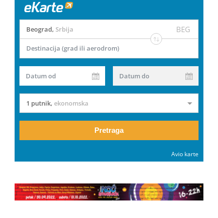
BEG
Beograd
,
Srbija
Destinacija (grad ili aerodrom)
Datum od
Datum do
1 putnik
,
ekonomska
Pretraga
Avio karte