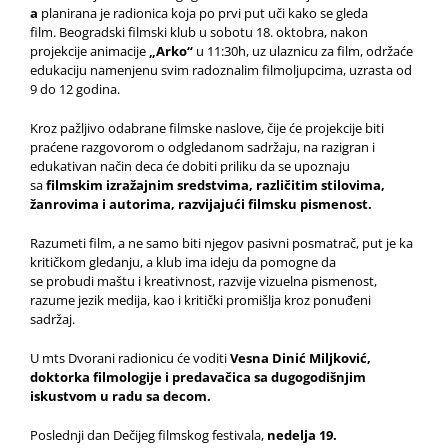
a
planirana je radionica koja po prvi put uči kako se gleda
film. Beogradski filmski klub u sobotu 18. oktobra, nakon
projekcije animacije
„Arko“
u 11:30h, uz ulaznicu za film, održaće
edukaciju namenjenu svim radoznalim filmoljupcima, uzrasta od
9 do 12 godina.
Kroz pažljivo odabrane filmske naslove, čije će projekcije biti
praćene razgovorom o odgledanom sadržaju, na razigran i
edukativan način deca će dobiti priliku da se upoznaju
sa
filmskim izražajnim sredstvima, različitim stilovima,
žanrovima i autorima, razvijajući filmsku pismenost.
Razumeti film, a ne samo biti njegov pasivni posmatrač, put je ka
kritičkom gledanju, a klub ima ideju da pomogne da
se probudi maštu i kreativnost, razvije vizuelna pismenost,
razume jezik medija, kao i kritički promišlja kroz ponuđeni
sadržaj.
U mts Dvorani radionicu će voditi
Vesna Dinić Miljković,
doktorka filmologije i predavačica sa dugogodišnjim
iskustvom u radu sa decom.
Poslednji dan Dečijeg filmskog festivala,
nedelja 19.