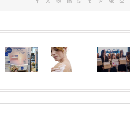
Facebook
X
Reddit
LinkedIn
WhatsApp
Tumblr
Pinterest
Vk
Ema
U Lilly
drogerijama
Shaping
Koža kao na
do 31. jula
Futures:
odmoru –
proizvodi za
Revija frizura
lepa, meka i
negu tela
kao kruna
blistava
sniženi do 30
programa
odsto