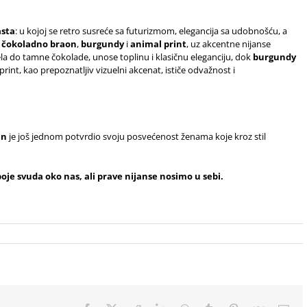
asta
: u kojoj se retro susreće sa futurizmom, elegancija sa udobnošću, a
u
čokoladno braon
,
burgundy
i
animal print
, uz akcentne nijanse
ela do tamne čokolade, unose toplinu i klasičnu eleganciju, dok
burgundy
rint, kao prepoznatljiv vizuelni akcenat, ističe odvažnost i
nn
je još jednom potvrdio svoju posvećenost ženama koje kroz stil
boje svuda oko nas, ali prave nijanse nosimo u sebi.