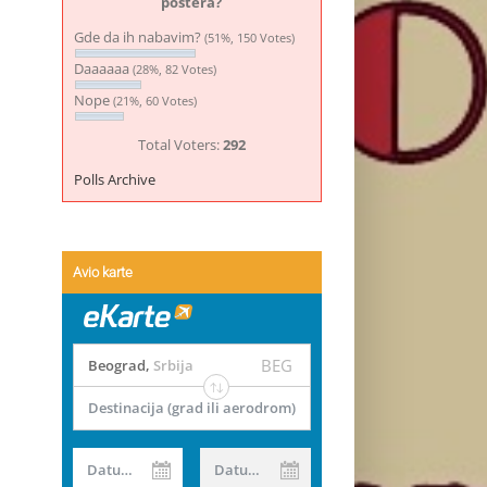
postera?
Gde da ih nabavim?
(51%, 150 Votes)
Daaaaaa
(28%, 82 Votes)
Nope
(21%, 60 Votes)
Total Voters:
292
Polls Archive
Avio karte
BEG
Beograd
,
Srbija
Destinacija (grad ili aerodrom)
Datum od
Datum do