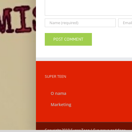
SUPER TEEN
O nama
Marketing
Copyright 2019 Super Teen | Sva prava zadržana