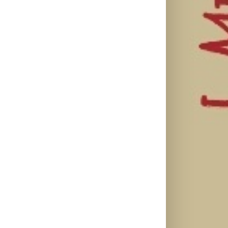
il
Lilly Drogerie
proslavile 10.
online
U Lilly
rođendan,
Leto menja
drogerijama
uručile
naše navike –
do 31. jula
automobil
vreme je da
proizvodi za
Citroën C3 i
promenite i
negu tela
najavile
beauty rutinu
sniženi do 30
saradnju sa
odsto
šampionkom
Andreom
Bokan