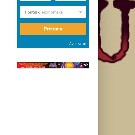
1 putnik
,
ekonomska
Pretraga
Avio karte