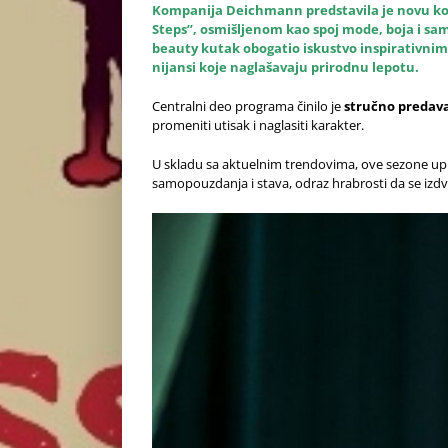
Kompanija Deichmann predstavila je novu kol
Steps”, osmišljenom kao spoj mode, boja i sa
beauty kutak obogatio iskustvo inspirativn
nijansi koje naglašavaju prirodnu lepotu.
Centralni deo programa činilo je
stručno predava
promeniti utisak i naglasiti karakter.
U skladu sa aktuelnim trendovima, ove sezone u
samopouzdanja i stava, odraz hrabrosti da se izdv