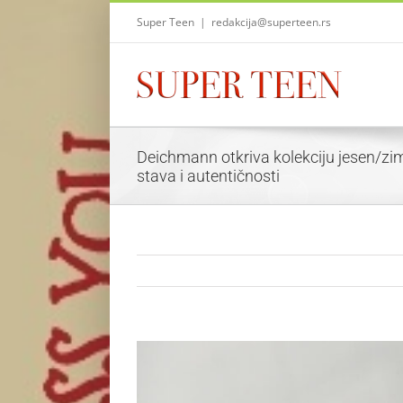
Skip
Super Teen
|
redakcija@superteen.rs
to
content
Deichmann otkriva kolekciju jesen/zi
stava i autentičnosti
View
Larger
Image