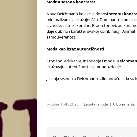
Modna sezona kontrasta
Nova Deichmann kolekcija donosi
sezonu kontr
minimalizam sa izražajnošću. Dominantne boje s
lavande, zlatne i koralne. Braon tonovi, od karam
daje dubinu i karakter svakoj kombinaciji. Animal p
samouverenost.
Moda kao izraz autentičnosti
Kroz spoj edukacije, inspiracije i mode,
Deichma
izražavaju autentičnost i samopouzdanje.
Jesenja sezona u Deichmann stilu poručuje da su
oktobar 16th, 2025
|
Lepota i moda
|
0 Comments