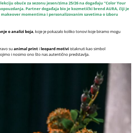
ekciju obuće za sezonu jesen/zima 25/26 na događaju “Color Your
mopouzdanja. Partner događaja bio je kozmetički brend AURA, čiji je
im makeover momentima i personalizovanim savetima o izboru
nje o analizi boja
, koje je pokazalo koliko tonovi koje biramo mogu
pravo su
animal print
i
leopard motivi
istaknuti kao simbol
ojimo i nosimo ono što nas autentično predstavlja.