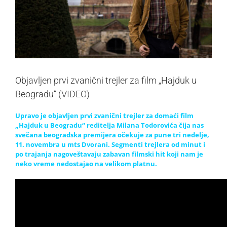
Objavljen prvi zvanični trejler za film „Hajduk u
Beogradu“ (VIDEO)
Upravo je objavljen prvi zvanični trejler za domaći film
„Hajduk u Beogradu“ reditelja Milana Todorovića čija nas
svečana beogradska premijera očekuje za pune tri nedelje,
11. novembra u mts Dvorani.
Segmenti trejlera od minut i
po trajanja nagoveštavaju zabavan filmski hit koji nam je
neko vreme nedostajao na velikom platnu.