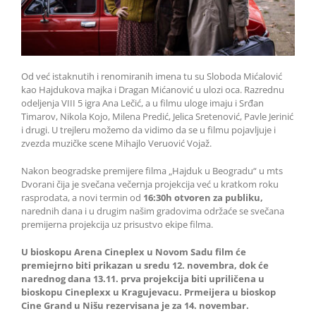
Od već istaknutih i renomiranih imena tu su Sloboda Mićalović
kao Hajdukova majka i Dragan Mićanović u ulozi oca. Razrednu
odeljenja VIII 5 igra Ana Lečić, a u filmu uloge imaju i Srđan
Timarov, Nikola Kojo, Milena Predić, Jelica Sretenović, Pavle Jerinić
i drugi. U trejleru možemo da vidimo da se u filmu pojavljuje i
zvezda muzičke scene Mihajlo Veruović Vojaž.
Nakon beogradske premijere filma „Hajduk u Beogradu“ u mts
Dvorani čija je svečana večernja projekcija već u kratkom roku
rasprodata, a novi termin od
16:30h otvoren za publiku,
narednih dana i u drugim našim gradovima održaće se svečana
premijerna projekcija uz prisustvo ekipe filma.
U bioskopu Arena Cineplex u Novom Sadu film će
premiejrno biti prikazan u sredu 12. novembra, dok će
narednog dana 13.11. prva projekcija biti upriličena u
bioskopu Cineplexx u Kragujevacu. Prmeijera u bioskop
Cine Grand u Nišu rezervisana je za 14. novembar.