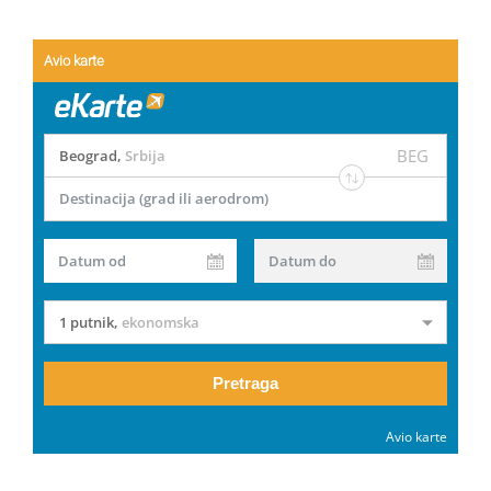
Avio karte
BEG
Beograd
,
Srbija
Destinacija (grad ili aerodrom)
Datum od
Datum do
1 putnik
,
ekonomska
Pretraga
Avio karte