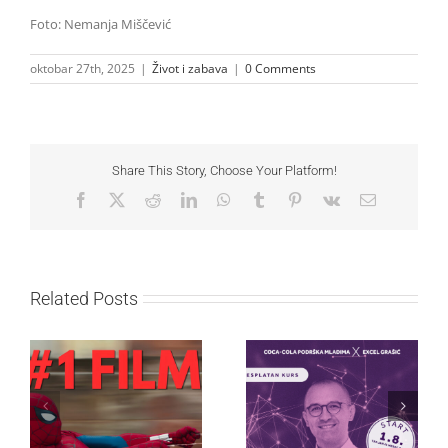
Foto: Nemanja Miščević
oktobar 27th, 2025
|
Život i zabava
|
0 Comments
Share This Story, Choose Your Platform!
Facebook
X
Reddit
LinkedIn
WhatsApp
Tumblr
Pinterest
Vk
Email
Related Posts
Najuspešnije otvaranje
Priključi se besplatnoj
studijskog filma u Srbiji:
regionalnoj AI edukaciji
Spajdermen: Novi dan
i nauči kako da
oborio rekord već prvog
veštačku inteligenciju