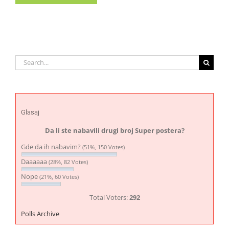
Search
for:
Glasaj
Da li ste nabavili drugi broj Super postera?
Gde da ih nabavim?
(51%, 150 Votes)
Daaaaaa
(28%, 82 Votes)
Nope
(21%, 60 Votes)
Total Voters:
292
Polls Archive