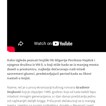
Kako izgleda poznati knjiški lik Gligorije Pecikoza Hajduk i
njegova družina iz VIII 5, u koji stiže kada se iz manjeg mesta
doseli u prestonicu, najbolje dočaravaju naši mladi
savremeni glumci, predstavljajući period kada su likovi
nastali u knjizi.
Naime, reč je o prvoj ekranizaciji kultnog romana
Gradimir
Stojković
koji je objavljen 1985. godine i koji od tada beleži lepu
mladost mnogim generacijama, a i dan danas predstavlja jednu
od najčitanijih dečijih knjiga. Priča prati dečaka koji se iz manjeg
mesta, zajedno sa svojim roditeljima, doselio u Beograd i pred