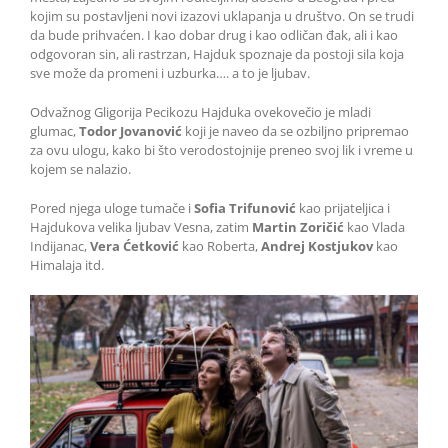
kojim su postavljeni novi izazovi uklapanja u društvo. On se trudi
da bude prihvaćen. I kao dobar drug i kao odličan đak, ali i kao
odgovoran sin, ali rastrzan, Hajduk spoznaje da postoji sila koja
sve može da promeni i uzburka…. a to je ljubav.
Odvažnog Gligorija Pecikozu Hajduka ovekovečio je mladi
glumac,
Todor Jovanović
koji je naveo da se ozbiljno pripremao
za ovu ulogu, kako bi što verodostojnije preneo svoj lik i vreme u
kojem se nalazio.
Pored njega uloge tumače i
Sofia Trifunović
kao prijateljica i
Hajdukova velika ljubav Vesna, zatim
Martin Zoričić
kao Vlada
Indijanac,
Vera Ćetković
kao Roberta,
Andrej Kostjukov
kao
Himalaja itd.