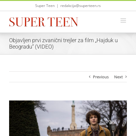
Skip
Super Teen
|
redakcija@superteen.rs
to
content
Objavljen prvi zvanični trejler za film „Hajduk u
Beogradu“ (VIDEO)
Previous
Next
View
Larger
Image