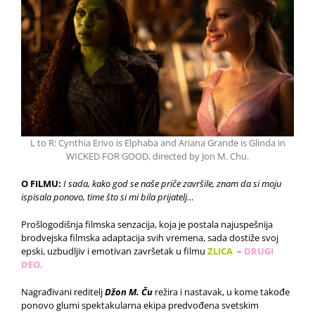
L to R: Cynthia Erivo is Elphaba and Ariana Grande is Glinda in
WICKED FOR GOOD, directed by Jon M. Chu.
O FILMU:
I sada, kako god se naše priče završile, znam da si moju
ispisala ponovo, time što si mi bila prijatelj…
Prošlogodišnja filmska senzacija, koja je postala najuspešnija
brodvejska filmska adaptacija svih vremena, sada dostiže svoj
epski, uzbudljiv i emotivan završetak u filmu
ZLICA
–
DRUGI
DEO
.
Nagrađivani reditelj
Džon M. Ču
režira i nastavak, u kome takođe
ponovo glumi spektakularna ekipa predvođena svetskim