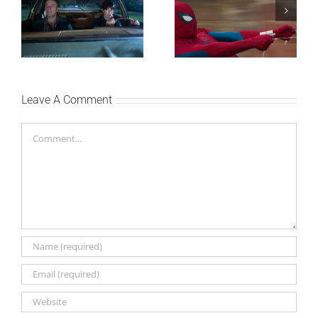
DANI ULICE
studijskog filma u Srbiji:
HRASTOVA u Concept
Spajdermen: Novi dan
Cinema i CineStar
oborio rekord već prvog
bioskopima 12. avgusta
vikenda
Leave A Comment
Comment