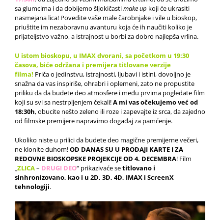
sa glumcima i da dobijemo šljokičasti
make up
koji će ukrasiti
nasmejana lica! Povedite vaše male čarobnjake i vile u bioskop,
priuštite im nezaboravnu avanturu koja će ih naučiti koliko je
prijateljstvo važno, a istrajnost u borbi za dobro najlepša vrlina.
U istom bioskopu, u IMAX dvorani, sa početkom u 19:30
časova, biće održana i premijera titlovane verzije
filma!
Priča o jedinstvu, istrajnosti, ljubavi i istini, dovoljno je
snažna da vas inspiriše, ohrabri i oplemeni, zato ne propustite
priliku da da budete deo atmosfere i među prvima pogledate film
koji su svi sa nestrpljenjem čekali!
A mi vas očekujemo već od
18:30h
, obucite nešto zeleno ili roze i zapevajte iz srca, da zajedno
od filmske premijere napravimo događaj za pamćenje.
Ukoliko niste u prilici da budete deo magične premijerne večeri,
ne klonite duhom!
OD DANAS SU U PRODAJI KARTE I ZA
REDOVNE BIOSKOPSKE PROJEKCIJE OD 4. DECEMBRA
! Film
„
ZLICA
–
DRUGI DEO
“ prikazivaće se
titlovano i
sinhronizovano, kao i u 2D, 3D, 4D, IMAX i ScreenX
tehnologiji
.