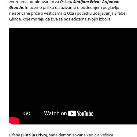
zvezdama nominovanim za
Oskara
Sintijom Erivo
i
Arijanom
Grande
. Imaćemo priliku da uživamo u poslednjem poglavlju
neispričane priče o vešticama iz Oza i početku udaljavanja Elfabe i
Glinde, koje moraju da žive sa posledicama svojih izbora.
Elfaba (
Sintija Erivo
), sada demonizovana kao Zla Veštica