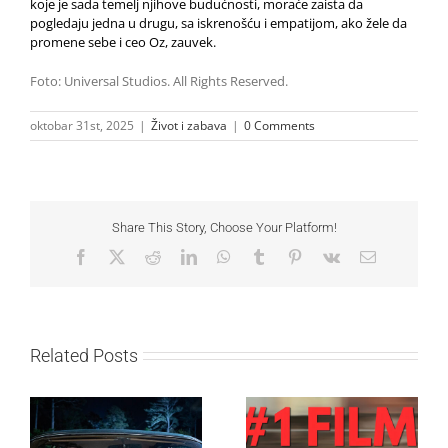
koje je sada temelj njihove budućnosti, moraće zaista da
pogledaju jedna u drugu, sa iskrenošću i empatijom, ako žele da
promene sebe i ceo Oz, zauvek.
Foto: Universal Studios. All Rights Reserved.
oktobar 31st, 2025
|
Život i zabava
|
0 Comments
Share This Story, Choose Your Platform!
Facebook
X
Reddit
LinkedIn
WhatsApp
Tumblr
Pinterest
Vk
Email
Related Posts
SF NIGHT: POSLEDNJI
Najuspešnije otvaranje