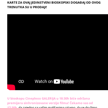
KARTE ZA OVAJ JEDINSTVENI BIOSKOPSKI DOGAĐAJ OD OVOG
TRENUTKA SU U PRODAJI!
U bioskopu Cineplexx GALERIJA u 18:30h biće održana
premijera sinhronizovane verzije filma! Čekamo vas od
17:30h
,
da zajedno sa vašim mališanima crtamo, da se družimo