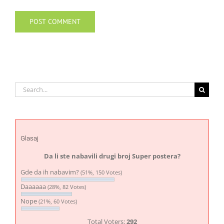
Search
for:
Glasaj
Da li ste nabavili drugi broj Super postera?
Gde da ih nabavim?
(51%, 150 Votes)
Daaaaaa
(28%, 82 Votes)
Nope
(21%, 60 Votes)
Total Voters:
292