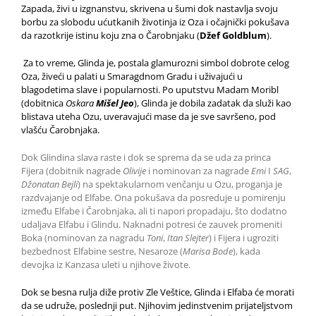
Zapada, živi u izgnanstvu, skrivena u šumi dok nastavlja svoju
borbu za slobodu ućutkanih životinja iz Oza i očajnički pokušava
da razotkrije istinu koju zna o Čarobnjaku (
Džef Goldblum
).
Za to vreme, Glinda je, postala glamurozni simbol dobrote celog
Oza, živeći u palati u Smaragdnom Gradu i uživajući u
blagodetima slave i popularnosti. Po uputstvu Madam Moribl
(dobitnica
Oskara
Mišel Jeo
), Glinda je dobila zadatak da služi kao
blistava uteha Ozu, uveravajući mase da je sve savršeno, pod
vlašću Čarobnjaka.
Dok Glindina slava raste i dok se sprema da se uda za princa
Fijera (dobitnik nagrade
Olivije
i nominovan za nagrade
Emi
I
SAG
,
Džonatan Bejli
) na spektakularnom venčanju u Ozu, proganja je
razdvajanje od Elfabe. Ona pokušava da posreduje u pomirenju
između Elfabe i Čarobnjaka, ali ti napori propadaju, što dodatno
udaljava Elfabu i Glindu. Naknadni potresi će zauvek promeniti
Boka (nominovan za nagradu
Toni
,
Itan Slejter
) i Fijera i ugroziti
bezbednost Elfabine sestre, Nesaroze (
Marisa Bode
), kada
devojka iz Kanzasa uleti u njihove živote.
Dok se besna rulja diže protiv Zle Veštice, Glinda i Elfaba će morati
da se udruže, poslednji put. Njihovim jedinstvenim prijateljstvom