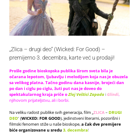
„Zlica – drugi deo“ (Wicked: For Good) –
premijerno 3. decembra, karte već u prodaji!
Prošle godine bioskopska publika širom sveta bila je
očarana lepotom, ljubavlju i melodijom koja nas je obuzela
sa velikog platna. Tačno godinu dana kasnije, brojeći dan
po dan i ciglu po ciglu, žuti put nas je doveo do
spektakularnog kraja priče o
Zloj Veštici Zapada
i
Glindi
,
njihovom prijateljstvu, ali i borbi.
Na veliku radost publike svih generacija, film „
ZLICA
–
DRUGI
DEO
“
(
WICKED: FOR GOOD
), jedinstveni literarni, pozorišni i
filmski fenomen stiže u naše bioskope,
a čak dve premijere
biće organizovane u sredu
3. decembra
!