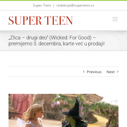
Skip
Super Teen
|
redakcija@superteen.rs
to
content
„Zlica – drugi deo“ (Wicked: For Good) –
premijerno 3. decembra, karte već u prodaji!
Previous
Next
View
Larger
Image