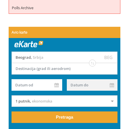
Polls Archive
Avio karte
BEG
Beograd
,
Srbija
Destinacija (grad ili aerodrom)
Datum od
Datum do
1 putnik
,
ekonomska
Pretraga