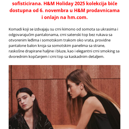
sofisticirana. H&M Holiday 2025 kolekcija biće
dostupna od 6. novembra u H&M prodavnicama
i onlajn na hm.com.
Komadi koji se izdvajaju su crni kimono od somota sa ukrasima i
odgovarajućim pantalonama, crni satenski top bez rukava sa
otvorenim leđima i somotskom trakom oko vrata, providne
pantalone balon kroja sa somotskim panelima sa strane,
raskošne drapirane haljine i bluze, kao i elegantni crni smoking sa
dvorednim kopčanjem i crni top sa kaskadnim detaljem.