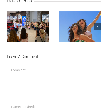
Related Posts
Lilly Drogerie proslavile
10. online rođendan,
Leto menja naše navike
uručile automobil
– vreme je da
Citroën C3 i najavile
promenite i beauty
saradnju sa
rutinu
šampionkom Andreom
Bokan
Leave A Comment
Comment