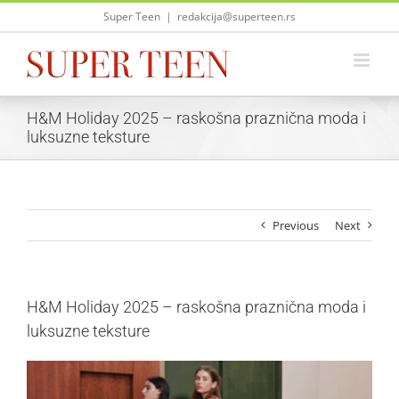
Skip
Super Teen
|
redakcija@superteen.rs
to
content
H&M Holiday 2025 – raskošna praznična moda i
luksuzne teksture
Previous
Next
H&M Holiday 2025 – raskošna praznična moda i
luksuzne teksture