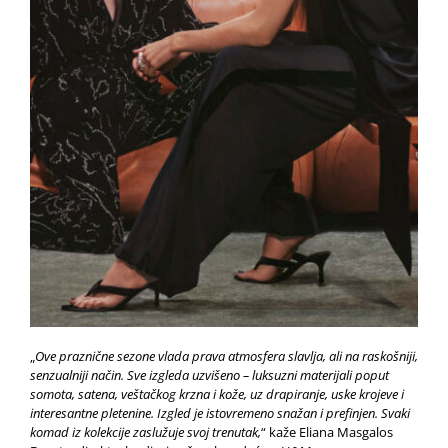
„
Ove praznične sezone vlada prava atmosfera slavlja, ali na raskošniji,
senzualniji način. Sve izgleda uzvišeno – luksuzni materijali poput
somota, satena, veštačkog krzna i kože, uz drapiranje, uske krojeve i
interesantne pletenine. Izgled je istovremeno snažan i prefinjen. Svaki
komad iz kolekcije zaslužuje svoj trenutak,
“ kaže Eliana Masgalos