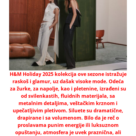
H&M Holiday 2025 kolekcija ove sezone istražuje
raskoš i glamur, uz dašak visoke mode. Odeća
za žurke, za napolje, kao i pletenine, izrađeni su
od svilenkastih, fluidnih materijala, sa
metalnim detaljima, veštačkim krznom i
upečatljivim pletivom. Siluete su dramatične,
drapirane i sa volumenom. Bilo da je reč o
proslavama punim energije ili luksuznom
opuštanju, atmosfera je uvek praznična, ali