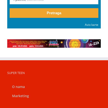
Pretraga
Avio karte
SUPER TEEN
O nama
Marketing