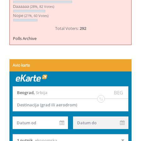
Daaaaaa
(28%, 82 Votes)
Nope
(21%, 60 Votes)
Total Voters:
292
Polls Archive
Avio karte
BEG
Beograd
,
Srbija
Destinacija (grad ili aerodrom)
Datum od
Datum do
1 putnik
,
ekonomska