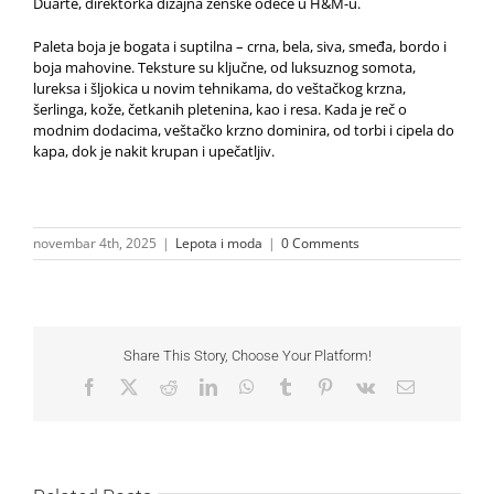
Duarte, direktorka dizajna ženske odeće u H&M-u.
Paleta boja je bogata i suptilna – crna, bela, siva, smeđa, bordo i
boja mahovine. Teksture su ključne, od luksuznog somota,
lureksa i šljokica u novim tehnikama, do veštačkog krzna,
šerlinga, kože, četkanih pletenina, kao i resa. Kada je reč o
modnim dodacima, veštačko krzno dominira, od torbi i cipela do
kapa, dok je nakit krupan i upečatljiv.
novembar 4th, 2025
|
Lepota i moda
|
0 Comments
Share This Story, Choose Your Platform!
Facebook
X
Reddit
LinkedIn
WhatsApp
Tumblr
Pinterest
Vk
Email