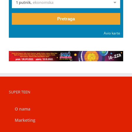
1 putnik
,
ekonomska
Pretraga
Avio karte
SUPER TEEN
O nama
Marketing