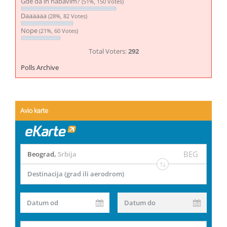
Gde da ih nabavim?
(51%, 150 Votes)
Daaaaaa
(28%, 82 Votes)
Nope
(21%, 60 Votes)
Total Voters:
292
Polls Archive
Avio karte
BEG
Beograd
,
Srbija
Destinacija (grad ili aerodrom)
Datum od
Datum do