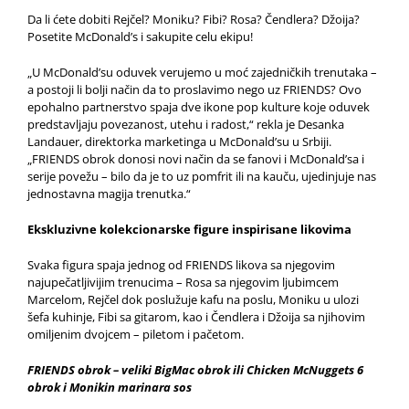
Da li ćete dobiti Rejčel? Moniku? Fibi? Rosa? Čendlera? Džoija?
Posetite McDonald’s i sakupite celu ekipu!
„U McDonald’su oduvek verujemo u moć zajedničkih trenutaka –
a postoji li bolji način da to proslavimo nego uz FRIENDS? Ovo
epohalno partnerstvo spaja dve ikone pop kulture koje oduvek
predstavljaju povezanost, utehu i radost,“ rekla je Desanka
Landauer, direktorka marketinga u McDonald’su u Srbiji.
„FRIENDS obrok donosi novi način da se fanovi i McDonald’sa i
serije povežu – bilo da je to uz pomfrit ili na kauču, ujedinjuje nas
jednostavna magija trenutka.“
Ekskluzivne kolekcionarske figure inspirisane likovima
Svaka figura spaja jednog od FRIENDS likova sa njegovim
najupečatljivijim trenucima – Rosa sa njegovim ljubimcem
Marcelom, Rejčel dok poslužuje kafu na poslu, Moniku u ulozi
šefa kuhinje, Fibi sa gitarom, kao i Čendlera i Džoija sa njihovim
omiljenim dvojcem – piletom i pačetom.
FRIENDS obrok – veliki BigMac obrok ili Chicken McNuggets 6
obrok i Monikin marinara sos