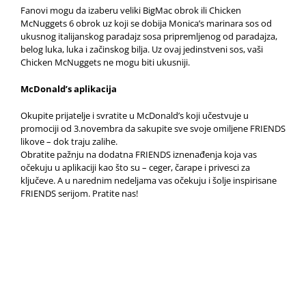
Fanovi mogu da izaberu veliki BigMac obrok ili Chicken
McNuggets 6 obrok uz koji se dobija Monica’s marinara sos od
ukusnog italijanskog paradajz sosa pripremljenog od paradajza,
belog luka, luka i začinskog bilja. Uz ovaj jedinstveni sos, vaši
Chicken McNuggets ne mogu biti ukusniji.
McDonald’s aplikacija
Okupite prijatelje i svratite u McDonald’s koji učestvuje u
promociji od 3.novembra da sakupite sve svoje omiljene FRIENDS
likove – dok traju zalihe.
Obratite pažnju na dodatna FRIENDS iznenađenja koja vas
očekuju u aplikaciji kao što su – ceger, čarape i privesci za
ključeve. A u narednim nedeljama vas očekuju i šolje inspirisane
FRIENDS serijom. Pratite nas!