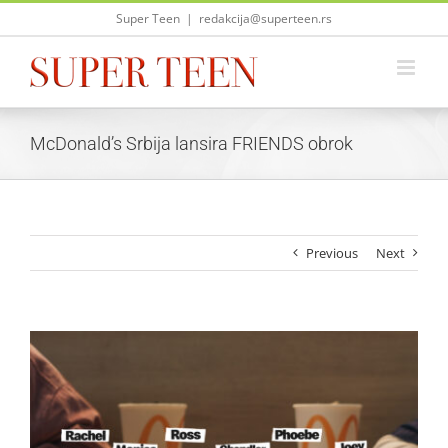
Skip
Super Teen
|
redakcija@superteen.rs
to
content
McDonald’s Srbija lansira FRIENDS obrok
Previous
Next
View
Larger
Image