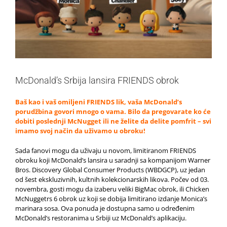
McDonald’s Srbija lansira FRIENDS obrok
Baš kao i vaš omiljeni FRIENDS lik, vaša McDonald’s
porudžbina govori mnogo o vama. Bilo da pregovarate ko će
dobiti poslednji McNugget ili ne želite da delite pomfrit – svi
imamo svoj način da uživamo u obroku!
Sada fanovi mogu da uživaju u novom, limitiranom FRIENDS
obroku koji McDonald’s lansira u saradnji sa kompanijom Warner
Bros. Discovery Global Consumer Products (WBDGCP), uz jedan
od šest ekskluzivnih, kultnih kolekcionarskih likova. Počev od 03.
novembra, gosti mogu da izaberu veliki BigMac obrok, ili Chicken
McNuggetrs 6 obrok uz koji se dobija limitirano izdanje Monica’s
marinara sosa. Ova ponuda je dostupna samo u određenim
McDonald’s restoranima u Srbiji uz McDonald’s aplikaciju.