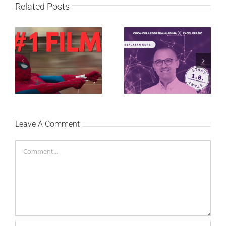
Related Posts
Najuspešnije otvaranje
Priključi se besplatnoj
studijskog filma u Srbiji:
regionalnoj AI edukaciji
Spajdermen: Novi dan
i nauči kako da
oborio rekord već prvog
veštačku inteligenciju
vikenda
primeniš u praksi
Leave A Comment
Comment