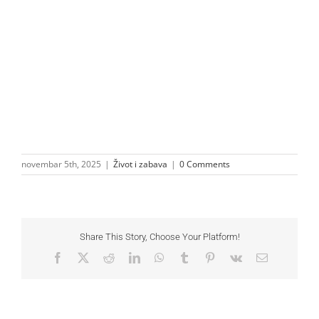
novembar 5th, 2025
|
Život i zabava
|
0 Comments
Share This Story, Choose Your Platform!
Facebook
X
Reddit
LinkedIn
WhatsApp
Tumblr
Pinterest
Vk
Email