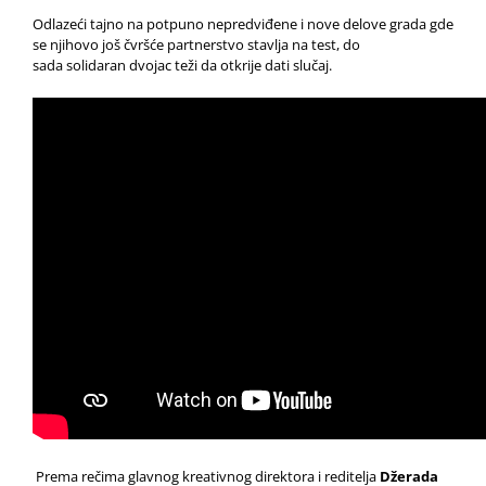
Odlazeći tajno na potpuno nepredviđene i nove delove grada gde
se njihovo još čvršće partnerstvo stavlja na test, do
sada solidaran dvojac teži da otkrije dati slučaj.
Prema rečima glavnog kreativnog direktora i reditelja
Džerada