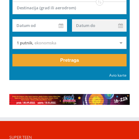
Destinacija (grad ili aerodrom)
Datum od
Datum do
1 putnik
,
ekonomska
Pretraga
Avio karte
SUPER TEEN