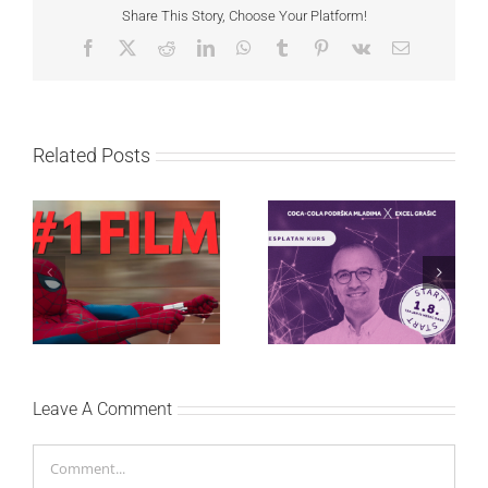
Share This Story, Choose Your Platform!
Facebook
X
Reddit
LinkedIn
WhatsApp
Tumblr
Pinterest
Vk
Email
Related Posts
Najuspešnije otvaranje
Priključi se besplatnoj
studijskog filma u Srbiji:
regionalnoj AI edukaciji
Spajdermen: Novi dan
i nauči kako da
oborio rekord već prvog
veštačku inteligenciju
vikenda
primeniš u praksi
Leave A Comment
Comment