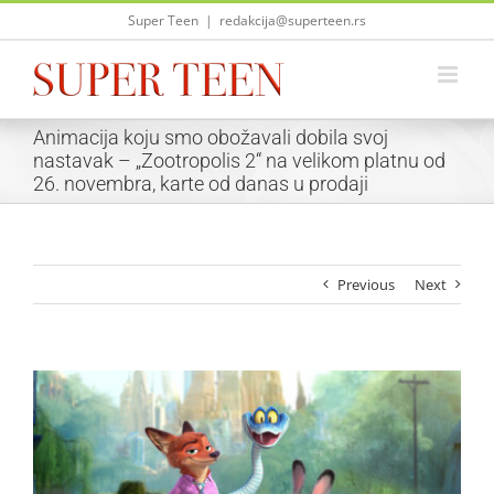
Skip
Super Teen
|
redakcija@superteen.rs
to
content
Animacija koju smo obožavali dobila svoj
nastavak – „Zootropolis 2“ na velikom platnu od
26. novembra, karte od danas u prodaji
Previous
Next
View
Larger
Image