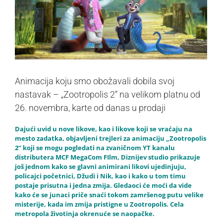
Animacija koju smo obožavali dobila svoj
nastavak – „Zootropolis 2“ na velikom platnu od
26. novembra, karte od danas u prodaji
Dajući uvid u nove likove, kao i likove koji se vraćaju na
mesto zadatka, objavljeni trejleri za animaciju „Zootropolis
2“ koji se mogu pogledati na zvaničnom YT kanalu
distributera MCF MegaCom FIlm, Diznijev studio prikazuje
još jednom kako se glavni animirani likovi ujedinjuju,
policajci početnici, Džudi i Nik, kao i kako u tom timu
postaje prisutna i jedna zmija. Gledaoci će moći da vide
kako će se junaci priče snaći tokom zamršenog putu velike
misterije, kada im zmija pristigne u Zootropolis. Cela
metropola životinja okrenuće se naopačke.