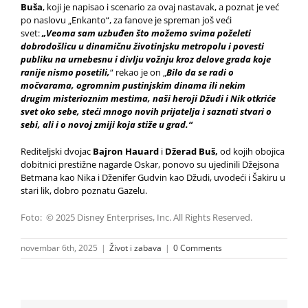
Buša
, koji je napisao i scenario za ovaj nastavak, a poznat je već
po naslovu „Enkanto“, za fanove je spreman još veći
svet:
„Veoma sam uzbuđen što možemo svima poželeti
dobrodošlicu u dinamičnu životinjsku metropolu i povesti
publiku na urnebesnu i divlju vožnju kroz delove grada koje
ranije nismo posetili,
“ rekao je on „
Bilo da se radi o
močvarama, ogromnim pustinjskim dinama ili nekim
drugim misterioznim mestima, naši heroji Džudi i Nik otkriće
svet oko sebe, steći mnogo novih prijatelja i saznati stvari o
sebi, ali i o novoj zmiji koja stiže u grad.“
Rediteljski dvojac
Bajron Hauard
i
Džerad Buš,
od kojih obojica
dobitnici prestižne nagarde Oskar, ponovo su ujedinili Džejsona
Betmana kao Nika i Dženifer Gudvin kao Džudi, uvodeći i Šakiru u
stari lik, dobro poznatu Gazelu.
Foto: © 2025 Disney Enterprises, Inc. All Rights Reserved.
novembar 6th, 2025
|
Život i zabava
|
0 Comments