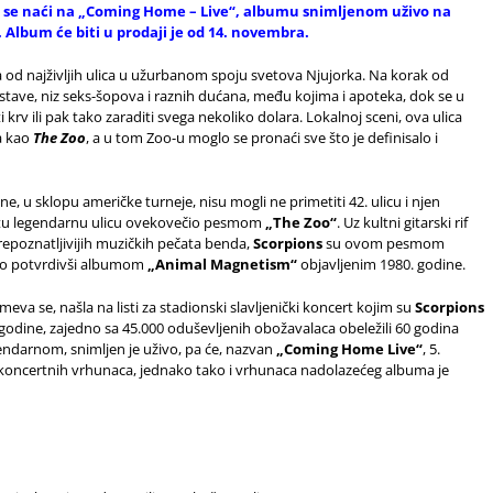
će se naći na „Coming Home – Live“, albumu snimljenom uživo na
Album će biti u prodaji je od 14. novembra.
a od najživljih ulica u užurbanom spoju svetova Njujorka. Na korak od
dstave, niz seks-šopova i raznih dućana, među kojima i apoteka, dok se u
rv ili pak tako zaraditi svega nekoliko dolara. Lokalnoj sceni, ova ulica
ta kao
The Zoo
, a u tom Zoo-u moglo se pronaći sve što je definisalo i
e, u sklopu američke turneje, nisu mogli ne primetiti 42. ulicu i njen
tu legendarnu ulicu ovekovečio pesmom
„The Zoo“
. Uz kultni gitarski rif
prepoznatljivijih muzičkih pečata benda,
Scorpions
su ovom pesmom
 to potvrdivši albumom
„Animal Magnetism“
objavljenim 1980. godine.
eva se, našla na listi za stadionski slavljenički koncert kojim su
Scorpions
dine, zajedno sa 45.000 oduševljenih obožavalaca obeležili 60 godina
endarnom, snimljen je uživo, pa će, nazvan
„Coming Home Live“
, 5.
koncertnih vrhunaca, jednako tako i vrhunaca nadolazećeg albuma je