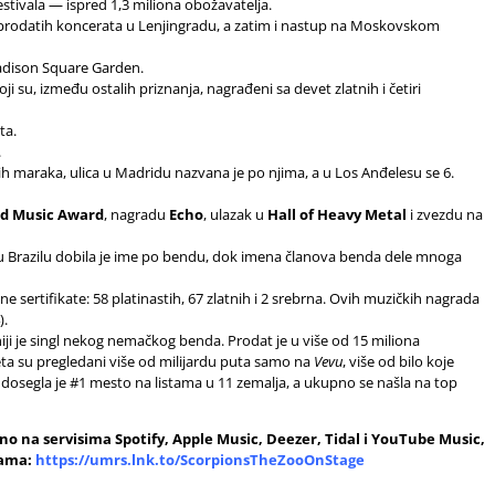
estivala — ispred 1,3 miliona obožavatelja.
asprodatih koncerata u Lenjingradu, a zatim i nastup na Moskovskom
Madison Square Garden.
ji su, između ostalih priznanja, nagrađeni sa devet zlatnih i četiri
ta.
.
h maraka, ulica u Madridu nazvana je po njima, a u Los Anđelesu se 6.
d Music Award
, nagradu
Echo
, ulazak u
Hall of Heavy Metal
i zvezdu na
 u Brazilu dobila je ime po bendu, dok imena članova benda dele mnoga
e sertifikate: 58 platinastih, 67 zlatnih i 2 srebrna. Ovih muzičkih nagrada
).
ji je singl nekog nemačkog benda. Prodat je u više od 15 miliona
eta su pregledani više od milijardu puta samo na
Vevu
, više od bilo koje
segla je #1 mesto na listama u 11 zemalja, a ukupno se našla na top
pno na servisima Spotify, Apple Music, Deezer, Tidal i YouTube
Music,
cama:
https://umrs.lnk.to/ScorpionsTheZooOnStage