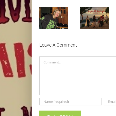
Ellie Goulding
Silente
otkriva nežniju
objavio novi
stranu novim
singl “Prije ili
singlom „4
kasnije”
Seasons“
Leave A Comment
Comment