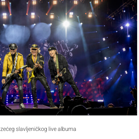
azećeg slavljeničkog live albuma