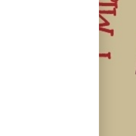
Ellie Goulding
Silente
Ariana Grande
otkriva nežniju
objavio novi
objavila osmi
stranu novim
singl “Prije ili
studijski
singlom „4
kasnije”
album „petal“
Seasons“