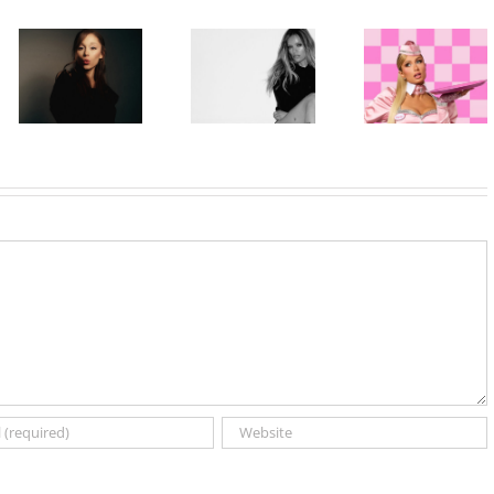
Paris Hilton
Karol G
ponovo u ulozi
objavila singl
„Gloss Boss“
„Matadora“ i
Ariana Grande
u kampanji
najavila novi
objavila osmi
NYX
album „No Me
studijski
Professional
Arrepiento de
album „petal“
Makeup „If
Sentir Tanto“
You NYX, You
koji stiže 7.
Know“
avgusta
Volume 2