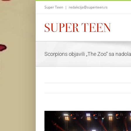
Skip
Super Teen
|
redakcija@superteen.rs
to
content
Scorpions objavili „The Zoo“ sa nadol
View
Larger
Image