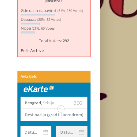
postera?
Gde da ih nabavim?
(51%, 150 Votes)
Daaaaaa
(28%, 82 Votes)
Nope
(21%, 60 Votes)
Total Voters:
292
Polls Archive
Avio karte
BEG
Beograd
,
Srbija
Destinacija (grad ili aerodrom)
Datum od
Datum do