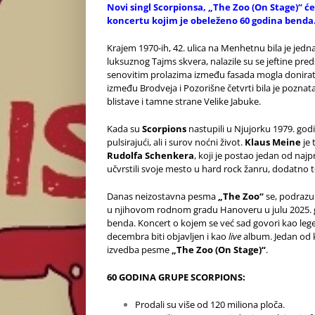
Novi singl Scorpionsa, „The Zoo (On Stage)“ 
koncertu kojim je obeleženo 60 godina benda. 
Krajem 1970-ih, 42. ulica na Menhetnu bila je jedn
luksuznog Tajms skvera, nalazile su se jeftine pre
senovitim prolazima između fasada mogla donirati k
između Brodveja i Pozorišne četvrti bila je pozna
blistave i tamne strane Velike Jabuke.
Kada su
Scorpions
nastupili u Njujorku 1979. godin
pulsirajući, ali i surov noćni život.
Klaus Meine
je 
Rudolfa Schenkera
, koji je postao jedan od naj
učvrstili svoje mesto u hard rock žanru, dodatno
Danas neizostavna pesma
„The Zoo“
se, podrazum
u njihovom rodnom gradu Hanoveru u julu 2025. go
benda. Koncert o kojem se već sad govori kao leg
decembra biti objavljen i kao
live
album. Jedan od 
izvedba pesme
„The Zoo (On Stage)“
.
60 GODINA GRUPE SCORPIONS:
Prodali su više od 120 miliona ploča.