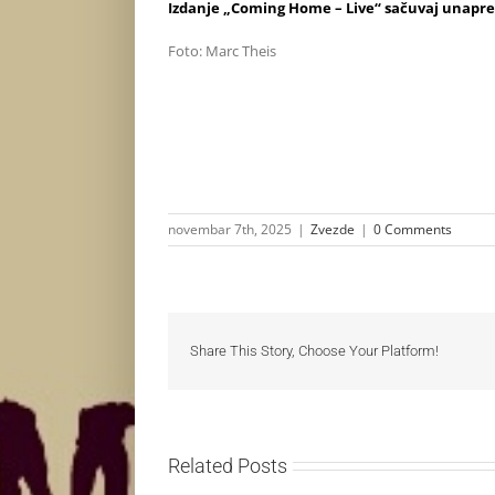
Izdanje „Coming Home – Live“ sačuvaj unapr
Foto: Marc Theis
novembar 7th, 2025
|
Zvezde
|
0 Comments
Share This Story, Choose Your Platform!
Related Posts