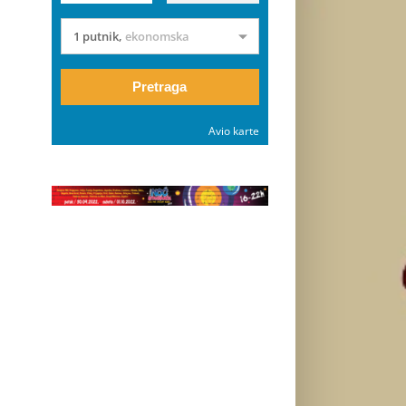
1 putnik
,
ekonomska
Pretraga
Avio karte