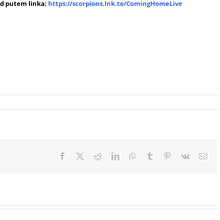
ed putem linka:
https://scorpions.lnk.to/ComingHomeLive
Facebook
X
Reddit
LinkedIn
WhatsApp
Tumblr
Pinterest
Vk
Ema