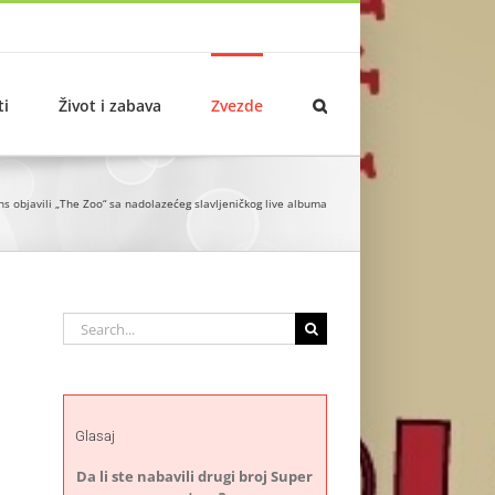
ti
Život i zabava
Zvezde
ns objavili „The Zoo“ sa nadolazećeg slavljeničkog live albuma
Search
for:
Glasaj
Da li ste nabavili drugi broj Super