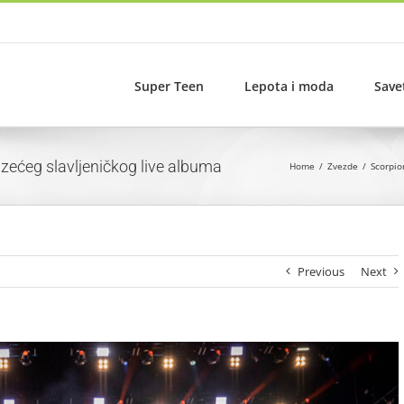
Super Teen
Lepota i moda
Save
azećeg slavljeničkog live albuma
Home
Zvezde
Scorpio
Previous
Next