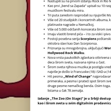
Nastupili su na prvom izdanju Rock in Rio f
Kao prvi „bend sa Zapada“ upisali su 10 r
muzičkom festivalu mira.
Tri puta zaredom rasprodali su njujorški 
Više od 20 studijskih i koncertnih albuma, ko
platinaste nagrade u Nemačkoj.
Više od 5.000 održanih koncerata širom sve
Imaju vlastiti brend pića – i to za viski i pivo
Postoji posebna serija
Scorpions
poštanski
oktobra slavi kao Dan Scorpionsa.
Priznanja su mnogobrojna, uključujući
Wor
Hollywood Rock Walku
.
Nova vrsta paukolikih zglavkara otkrivena
deca širom sveta, nazvana njima u čast.
Širom sveta njihova muzika je postigla vredn
najviše je došlo iz Francuske (18) i SAD-a (14
Hit pesma
„Wind of Change“
najprodavani
primeraka, a pesma i prateći spot širom sv
druge pesme nemačkog benda. Osim toga, do
listama u čak 78 zemalja.
Izdanje „The Zoo (On Stage)“ je u Srbiji dostu
kao i širom sveta u svim digitalnim prodavni