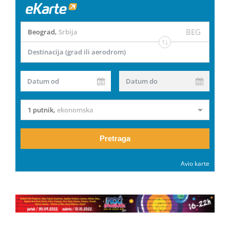
BEG
Beograd
,
Srbija
Destinacija (grad ili aerodrom)
Datum od
Datum do
1 putnik
,
ekonomska
Pretraga
Avio karte