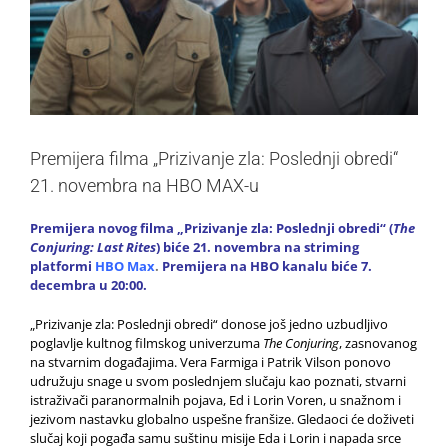
Premijera filma „Prizivanje zla: Poslednji obredi“
21. novembra na HBO MAX-u
Premijera novog filma „Prizivanje zla: Poslednji obredi“ (
The
Conjuring: Last Rites
) biće 21. novembra na striming
platformi
HBO Max
.
Premijera na HBO kanalu biće 7.
decembra u 20:00.
„Prizivanje zla: Poslednji obredi“ donose još jedno uzbudljivo
poglavlje kultnog filmskog univerzuma
The Conjuring
, zasnovanog
na stvarnim događajima. Vera Farmiga i Patrik Vilson ponovo
udružuju snage u svom poslednjem slučaju kao poznati, stvarni
istraživači paranormalnih pojava, Ed i Lorin Voren, u snažnom i
jezivom nastavku globalno uspešne franšize. Gledaoci će doživeti
slučaj koji pogađa samu suštinu misije Eda i Lorin i napada srce