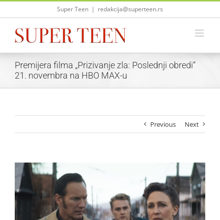
Skip
Super Teen
|
redakcija@superteen.rs
to
content
Premijera filma „Prizivanje zla: Poslednji obredi“
21. novembra na HBO MAX-u
Previous
Next
View
Larger
Image