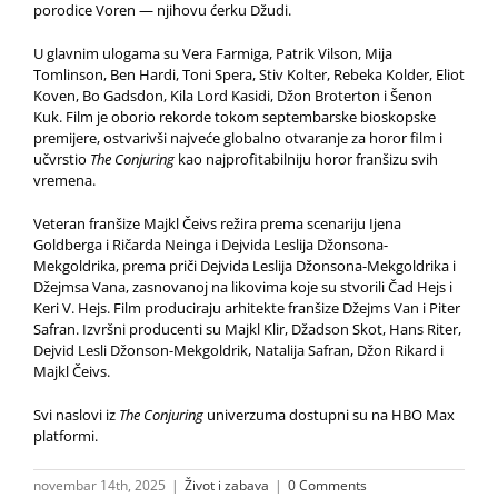
porodice Voren — njihovu ćerku Džudi.
U glavnim ulogama su Vera Farmiga, Patrik Vilson, Mija
Tomlinson, Ben Hardi, Toni Spera, Stiv Kolter, Rebeka Kolder, Eliot
Koven, Bo Gadsdon, Kila Lord Kasidi, Džon Broterton i Šenon
Kuk. Film je oborio rekorde tokom septembarske bioskopske
premijere, ostvarivši najveće globalno otvaranje za horor film i
učvrstio
The Conjuring
kao najprofitabilniju horor franšizu svih
vremena.
Veteran franšize Majkl Čeivs režira prema scenariju Ijena
Goldberga i Ričarda Neinga i Dejvida Leslija Džonsona-
Mekgoldrika, prema priči Dejvida Leslija Džonsona-Mekgoldrika i
Džejmsa Vana, zasnovanoj na likovima koje su stvorili Čad Hejs i
Keri V. Hejs. Film produciraju arhitekte franšize Džejms Van i Piter
Safran. Izvršni producenti su Majkl Klir, Džadson Skot, Hans Riter,
Dejvid Lesli Džonson-Mekgoldrik, Natalija Safran, Džon Rikard i
Majkl Čeivs.
Svi naslovi iz
The Conjuring
univerzuma dostupni su na HBO Max
platformi.
novembar 14th, 2025
|
Život i zabava
|
0 Comments