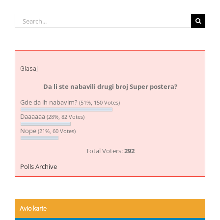
Search
for:
Glasaj
Da li ste nabavili drugi broj Super postera?
Gde da ih nabavim?
(51%, 150 Votes)
Daaaaaa
(28%, 82 Votes)
Nope
(21%, 60 Votes)
Total Voters:
292
Polls Archive
Avio karte