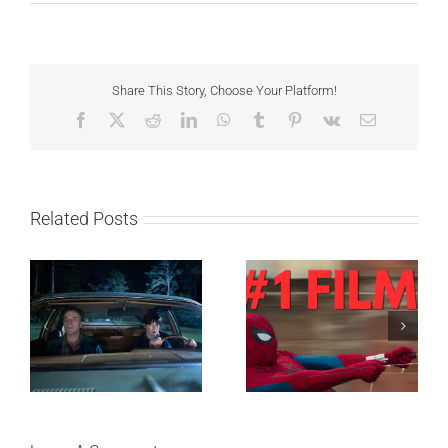
Share This Story, Choose Your Platform!
Facebook
X
Reddit
LinkedIn
WhatsApp
Tumblr
Pinterest
Vk
Email
Related Posts
SF NIGHT: POSLEDNJI
Najuspešnije otvaranje
DANI ULICE
studijskog filma u Srbiji:
HRASTOVA u Concept
Spajdermen: Novi dan
Cinema i CineStar
oborio rekord već prvog
bioskopima 12. avgusta
vikenda