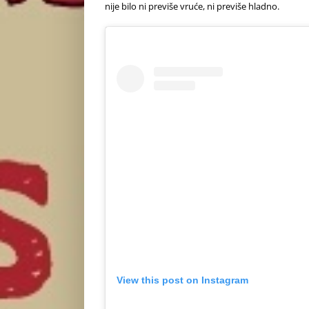
nije bilo ni previše vruće, ni previše hladno.
View this post on Instagram