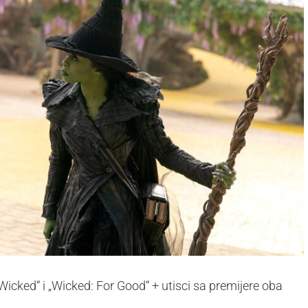
icked“ i „Wicked: For Good“ + utisci sa premijere oba