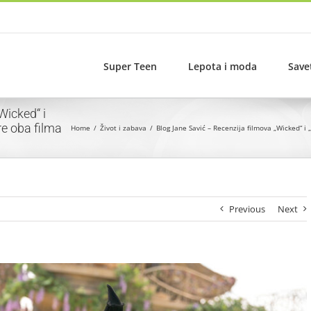
Super Teen
Lepota i moda
Save
Wicked“ i
re oba filma
Home
Život i zabava
Blog Jane Savić – Recenzija filmova „Wicked“ i
Previous
Next