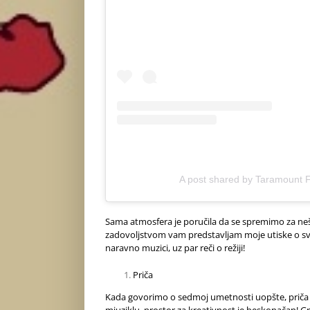
A post shared by Taramount F
Sama atmosfera je poručila da se spremimo za nešto
zadovoljstvom vam predstavljam moje utiske o svako
naravno muzici, uz par reči o režiji!
Priča
Kada govorimo o sedmoj umetnosti uopšte, priča je
mjuziklu, prostor za kreativnost je beskonačan! Gru