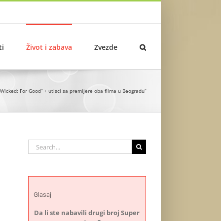
ti
Život i zabava
Zvezde
 „Wicked: For Good“ + utisci sa premijere oba filma u Beogradu“
Search
for:
Glasaj
Da li ste nabavili drugi broj Super