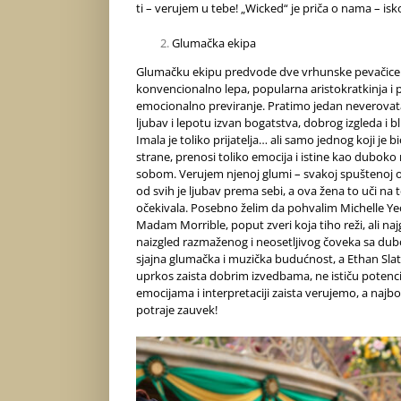
ti – verujem u tebe! „Wicked“ je priča o nama – isk
Glumačka ekipa
Glumačku ekipu predvode dve vrhunske pevačice i g
konvencionalno lepa, popularna aristokratkinja i
emocionalno previranje. Pratimo jedan neverovat
ljubav i lepotu izvan bogatstva, dobrog izgleda i 
Imala je toliko prijatelja… ali samo jednog koji je b
strane, prenosi toliko emocija i istine kao duboko
sobom. Verujem njenoj glumi – svakoj spuštenoj obrv
od svih je ljubav prema sebi, a ova žena to uči na 
očekivala. Posebno želim da pohvalim Michelle Y
Madam Morrible, poput zveri koja tiho reži, ali na
naizgled razmaženog i neosetljivog čoveka sa dub
sjajna glumačka i muzička budućnost, a Ethan Sla
uprkos zaista dobrim izvedbama, ne ističu potenci
emocijama i interpretaciji zaista verujemo, a najbol
potraje zauvek!