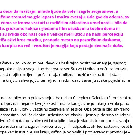
u decu da maštaju, mlade ljude da vole i zagrle svoje snove, a
nežnim trenucima gde lepota i mašta cvetaju. Gde god da odemo, sa
ćemo se iznova vraćati u različitim oblastima umetnosti – bilo da
te, grickamo kokice i gledamo film ušuškani u toplini doma ili
 su svuda oko nas i one u velikoj meri utiču na našu percepciju
riča oživi kroz muziku, pronađe mesto na pozorišnim daskama,
kao pisana reč – rezultat je magija koja postaje deo naše duše.
čarka – toliko volim ovu devojku beskrajno pozitivne energije, sjajnog
pokolebljivu snagu i borbenost za sve što voli i nikada neću zaboraviti
a od mojih omiljenih priča i moja omiljena muzičarka spojiti u jedan
 na kraju… zahvaljujući temeljnom radu i usavršavanju svake pojedinačne
m na premijernom prikazivanju oba dela u Cineplexx Galerija tržnom centru
a, lepe, nasmejane devojke kostimirane kao glavne junakinje i veliki pano
aza i sva ljubav u vazduhu zagrejala mi je srce. Oba puta je bilo savršeno
 osmesima i oduševljenim uzdasima po izlasku – jasno je da smo to i dobili!
ivno želim da pohvalim red i disciplinu koja je vladala tokom prikazivanja –
og trenutka nismo izgubili koncentraciju ili nadjačali zvuk. Jednostavno, osetili
pa kao institucije. Na kraju, važno je pohvaliti i provetrenost prostorije –