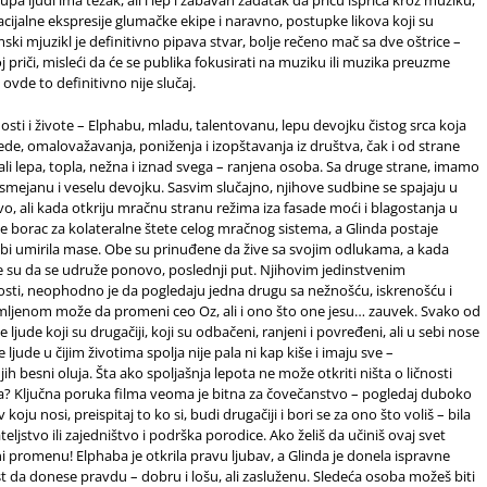
facijalne ekspresije glumačke ekipe i naravno, postupke likova koji su
mski mjuzikl je definitivno pipava stvar, bolje rečeno mač sa dve oštrice –
priči, misleći da će se publika fokusirati na muziku ili muzika preuzme
 ovde to definitivno nije slučaj.
osti i živote – Elphabu, mladu, talentovanu, lepu devojku čistog srca koja
ede, omalovažavanja, poniženja i izopštavanja iz društva, čak i od strane
li lepa, topla, nežna i iznad svega – ranjena osoba. Sa druge strane, imamo
mejanu i veselu devojku. Sasvim slučajno, njihove sudbine se spajaju u
tvo, ali kada otkriju mračnu stranu režima iza fasade moći i blagostanja u
je borac za kolateralne štete celog mračnog sistema, a Glinda postaje
da bi umirila mase. Obe su prinuđene da žive sa svojim odlukama, a kada
 su da se udruže ponovo, poslednji put. Njihovim jedinstvenim
nosti, neophodno je da pogledaju jedna drugu sa nežnošću, iskrenošću i
lomljenom može da promeni ceo Oz, ali i ono što one jesu… zauvek. Svako od
 ljude koji su drugačiji, koji su odbačeni, ranjeni i povređeni, ali u sebi nose
e ljude u čijim životima spolja nije pala ni kap kiše i imaju sve –
 besni oluja. Šta ako spoljašnja lepota ne može otkriti ništa o ličnosti
a? Ključna poruka filma veoma je bitna za čovečanstvo – pogledaj duboko
oju nosi, preispitaj to ko si, budi drugačiji i bori se za ono što voliš – bila
eljstvo ili zajedništvo i podrška porodice. Ako želiš da učiniš ovaj svet
 promenu! Elphaba je otkrila pravu ljubav, a Glinda je donela ispravne
t da donese pravdu – dobru i lošu, ali zasluženu. Sledeća osoba možeš biti