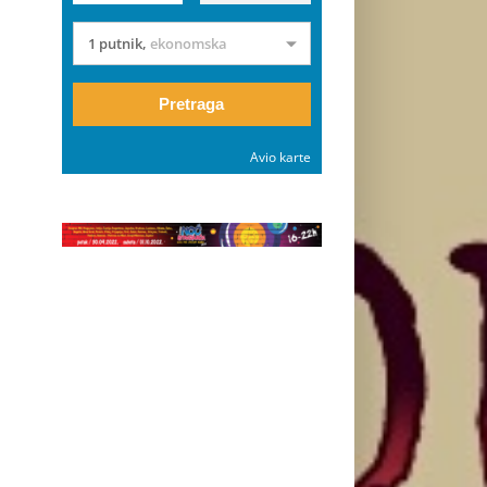
1 putnik
,
ekonomska
Pretraga
Avio karte