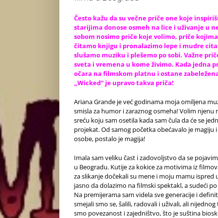
Često kažu da su večne priče one koje inspiriš
starijima donose osmeh na lice i uživanje u 
sobom nosimo priče koje volimo, priče kojima 
čitamo knjigu i pronalazimo lepe i mudre cita
slušamo muziku i plešemo po sobi. Važne priče
sveta i vremena u kome živimo. Kada jedna p
očara na filmskom platnu i ostane zabeležena 
„Wicked“ je upravo takva priča!
Ariana Grande je već godinama moja omiljena muzi
smisla za humor i zaraznog osmeha! Volim njenu ne
sreću koju sam osetila kada sam čula da će se jedn
projekat. Od samog početka obećavalo je magiju i
osobe, postalo je magija!
Imala sam veliku čast i zadovoljstvo da se pojavi
u Beogradu. Kutije za kokice za motivima iz filmov
za slikanje dočekali su mene i moju mamu ispred ul
jasno da dolazimo na filmski spektakl, a sudeći po
Na premijerama sam videla sve generacije i definit
smejali smo se, šalili, radovali i uživali, ali nijedn
smo povezanost i zajedništvo, što je suština biosko