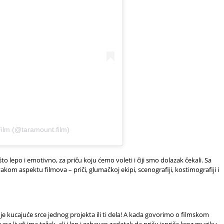
ilm (@taramount.film)
 lepo i emotivno, za priču koju ćemo voleti i čiji smo dolazak čekali. Sa
m aspektu filmova – priči, glumačkoj ekipi, scenografiji, kostimografiji i
 kucajuće srce jednog projekta ili ti dela! A kada govorimo o filmskom
pa ljudi ima težak, ali i lep i zabavan zadatak da priču ispriča kroz muziku,