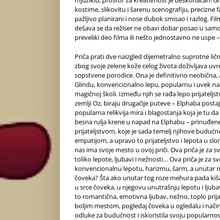
kostime, slikovitu i šarenu scenografiju, precizne 
pažljivo planirani i nose dubok smisao i razlog. Fil
dešava se da režiser ne obavi dobar posao u samoj 
preveliki deo filma ili nešto jednostavno ne uspe –
Priča prati dve naizgled dijemetralno suprotne ličn
zbog svoje zelene kože celog života doživljava uvr
sopstvene porodice. Ona je definitivno neobična, a
Glindu, konvencionalno lepu, popularnu i uvek nas
magičnoj školi. Između njih se rađa lepo prijateljs
zemlji Oz, biraju drugačije puteve – Elphaba posta
popularna relikvija mira i blagostanja koja je tu 
besna rulja krene u napad na Elphabu – prinuđene
prijateljstvom, koje je sada temelj njihove buduć
empatijom, a upravo to prijateljstvo i lepota u s
nas ima svoje mesto u ovoj priči. Ova priča je za sve
toliko lepote, ljubavi i nežnosti… Ova priča je za sv
konvencionalnu lepotu, harizmu, šarm, a unutar njih
čoveka? Šta ako unutar tog roze mehura pada kiš
u srce čoveka, u njegovu unutrašnju lepotu i ljubav k
to romantična, emotivna ljubav, nežno, toplo prijat
boljim mestom, pogledaj čoveka u ogledalu i načini
odluke za budućnost i iskoristila svoju popularnos