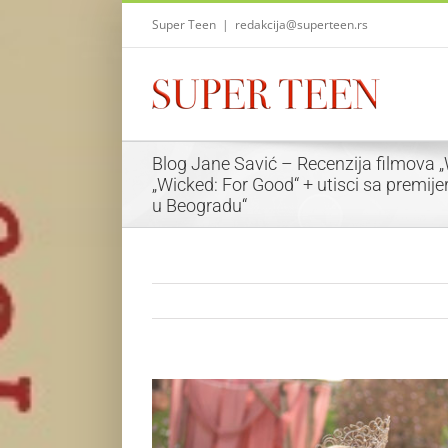
Skip
Super Teen
|
redakcija@superteen.rs
to
content
Blog Jane Savić – Recenzija filmova „
„Wicked: For Good“ + utisci sa premije
u Beogradu“
View
Larger
Image