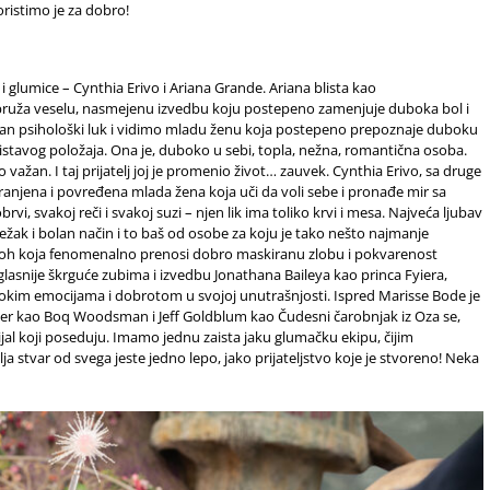
oristimo je za dobro!
lumice – Cynthia Erivo i Ariana Grande. Ariana blista kao
 pruža veselu, nasmejenu izvedbu koju postepeno zamenjuje duboka bol i
an psihološki luk i vidimo mladu ženu koja postepeno prepoznaje duboku
blistavog položaja. Ona je, duboko u sebi, topla, nežna, romantična osoba.
io važan. I taj prijatelj joj je promenio život… zauvek. Cynthia Erivo, sa druge
 ranjena i povređena mlada žena koja uči da voli sebe i pronađe mir sa
i, svakoj reči i svakoj suzi – njen lik ima toliko krvi i mesa. Najveća ljubav
težak i bolan način i to baš od osobe za koju je tako nešto najmanje
eoh koja fenomenalno prenosi dobro maskiranu zlobu i pokvarenost
jglasnije škrguće zubima i izvedbu Jonathana Baileya kao princa Fyiera,
okim emocijama i dobrotom u svojoj unutrašnjosti. Ispred Marisse Bode je
ter kao Boq Woodsman i Jeff Goldblum kao Čudesni čarobnjak iz Oza se,
jal koji poseduju. Imamo jednu zaista jaku glumačku ekipu, čijim
ja stvar od svega jeste jedno lepo, jako prijateljstvo koje je stvoreno! Neka