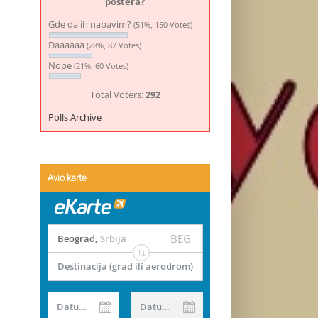
postera?
Gde da ih nabavim?
(51%, 150 Votes)
Daaaaaa
(28%, 82 Votes)
Nope
(21%, 60 Votes)
Total Voters:
292
Polls Archive
Avio karte
BEG
Beograd
,
Srbija
Destinacija (grad ili aerodrom)
Datum od
Datum do