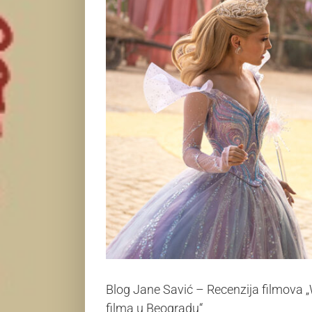
Blog Jane Savić – Recenzija filmova „W
filma u Beogradu“