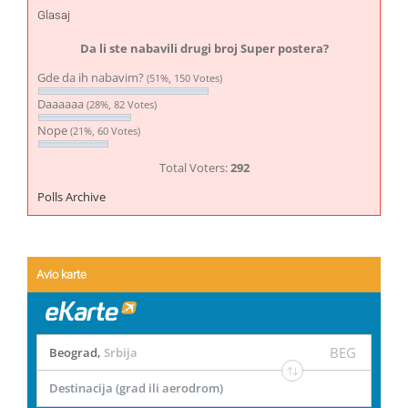
Glasaj
Da li ste nabavili drugi broj Super postera?
Gde da ih nabavim?
(51%, 150 Votes)
Daaaaaa
(28%, 82 Votes)
Nope
(21%, 60 Votes)
Total Voters:
292
Polls Archive
Avio karte
BEG
Beograd
,
Srbija
Destinacija (grad ili aerodrom)