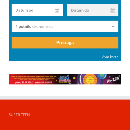
Datum od
Datum do
1 putnik
,
ekonomska
Pretraga
Avio karte
SUPER TEEN