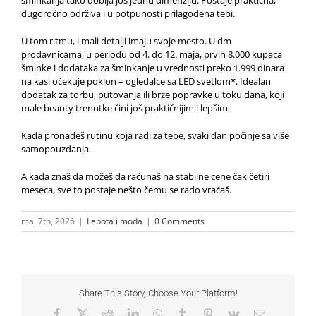
šminkanja tako dobija još jednu dimenziju. Postaje praktična,
dugoročno održiva i u potpunosti prilagođena tebi.
U tom ritmu, i mali detalji imaju svoje mesto. U dm
prodavnicama, u periodu od 4. do 12. maja, prvih 8.000 kupaca
šminke i dodataka za šminkanje u vrednosti preko 1.999 dinara
na kasi očekuje poklon – ogledalce sa LED svetlom*. Idealan
dodatak za torbu, putovanja ili brze popravke u toku dana, koji
male beauty trenutke čini još praktičnijim i lepšim.
Kada pronađeš rutinu koja radi za tebe, svaki dan počinje sa više
samopouzdanja.
A kada znaš da možeš da računaš na stabilne cene čak četiri
meseca, sve to postaje nešto čemu se rado vraćaš.
maj 7th, 2026
|
Lepota i moda
|
0 Comments
Share This Story, Choose Your Platform!
Facebook
X
Reddit
LinkedIn
WhatsApp
Tumblr
Pinterest
Vk
Email