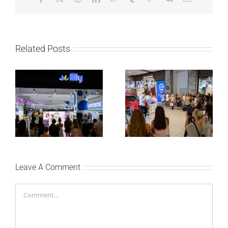
Related Posts
Lilly Drogerie proslavile
Lilly Drogerie i L’Oréal
10. online rođendan,
Paris Elseve na
uručile automobil
Festivalu nege kose
Citroën C3 i najavile
predstavili Collagen
saradnju sa
Lifter liniju i popuste do
šampionkom Andreom
30 odsto
Bokan
Leave A Comment
Comment