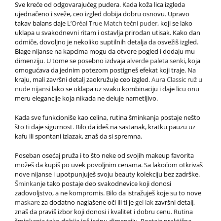
Sve kreće od odgovarajućeg pudera. Kada koža lica izgleda
ujednačeno i sveže, ceo izgled dobija dobru osnovu. Upravo
takav balans daje
L’Oréal True Match tečni puder
, koji se lako
uklapa u svakodnevni ritam i ostavlja prirodan utisak. Kako dan
odmiče, dovoljno je
nekoliko suptilnih detalja da osvežiš izgled.
Blage nijanse na kapcima mogu da otvore pogled i dodaju mu
dimenziju. U tome se posebno izdvaja
alverde paleta senki
, koja
omogućava da jednim potezom postigneš efekat koji traje. Na
kraju, mali završni detalj zaokružuje ceo izgled.
Aura Classic ruž u
nude nijansi
lako se uklapa uz svaku kombinaciju i daje licu onu
meru elegancije koja nikada ne deluje nametljivo.
Kada sve funkcioniše kao celina, rutina šminkanja postaje nešto
što ti daje sigurnost. Bilo da ideš na sastanak, kratku pauzu uz
kafu ili spontani izlazak, znaš da si spremna.
Poseban osećaj pruža i to što neke od svojih makeup favorita
možeš da kupiš po uvek povoljnim cenama. Sa lakoćom otkrivaš
nove nijanse i upotpunjuješ svoju beauty kolekciju bez zadrške.
Šminka
nje tako postaje deo svakodnevice koji donosi
zadovoljstvo, a ne kompromis. Bilo da istražuješ koje su to nove
maskare
za dodatno naglašene oči ili ti je
gel lak
završni detalj,
znaš da praviš izbor koji donosi i kvalitet i dobru cenu. Rutina