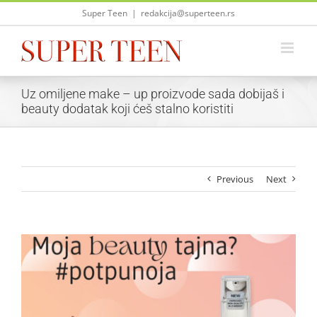
Skip
Super Teen
|
redakcija@superteen.rs
to
content
Uz omiljene make – up proizvode sada dobijaš i
beauty dodatak koji ćeš stalno koristiti
Previous
Next
View
Larger
Image