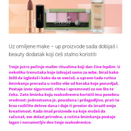
Uz omiljene make – up proizvode sada dobijaš i
beauty dodatak koji ćeš stalno koristiti
Tvoje jutro počinje malim ritualima koji dan čine lepšim. U
nekoliko trenutaka koje izdvajaš samo za sebe, biraš kako
želiš da izgledaš i kako da se osećaš, a upravo tada rutina
šminkanja prerasta u nešto više od koraka koje ponavljaš.
Postaje izvor sigurnosti, ritma i spremnosti za sve što te
čeka. Zato šminka koju svakodnevno koristiš ima posebnu
vrednost: jednostavna je, pouzdana i prilagodljiva, prati te
kroz različite delove dana i daje ti prostor da izraziš svoju
kreativnost. Kada imaš proizvode na koje možeš da
računaš, sve dolazi prirodno, a rutina šminkanja postaje
lagan i nenametljiv deo tvoje svakodnevice.