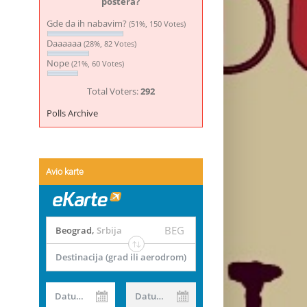
postera?
Gde da ih nabavim?
(51%, 150 Votes)
Daaaaaa
(28%, 82 Votes)
Nope
(21%, 60 Votes)
Total Voters:
292
Polls Archive
Avio karte
BEG
Beograd
,
Srbija
Destinacija (grad ili aerodrom)
Datum od
Datum do