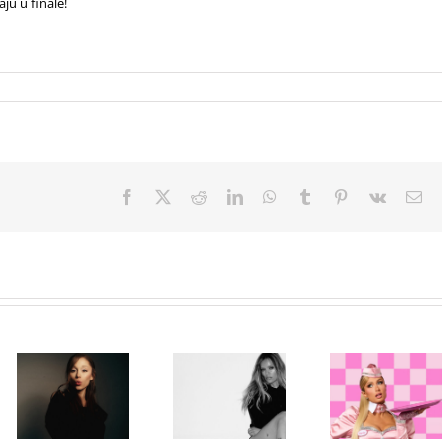
u u finale!
Facebook
X
Reddit
LinkedIn
WhatsApp
Tumblr
Pinterest
Vk
Ema
Paris Hilton
Karol G
ponovo u ulozi
objavila singl
„Gloss Boss“
„Matadora“ i
Ariana Grande
u kampanji
najavila novi
objavila osmi
NYX
album „No Me
studijski
Professional