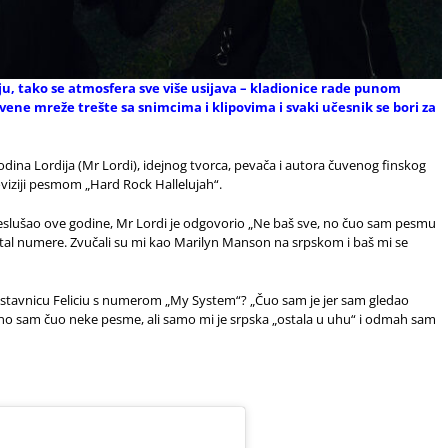
u, tako se atmosfera sve više usijava – kladionice rade punom
tvene mreže trešte sa snimcima i klipovima i svaki učesnik se bori za
podina Lordija (Mr Lordi), idejnog tvorca, pevača i autora čuvenog finskog
oviziji pesmom „Hard Rock Hallelujah“.
eslušao ove godine, Mr Lordi je odgovorio „Ne baš sve, no čuo sam pesmu
etal numere. Zvučali su mi kao Marilyn Manson na srpskom i baš mi se
edstavnicu Feliciu s numerom „My System“? „Čuo sam je jer sam gledao
no sam čuo neke pesme, ali samo mi je srpska „ostala u uhu“ i odmah sam