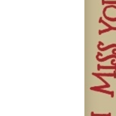
il
Ellie Goulding
Silente
Ariana Grande
otkriva nežniju
objavio novi
objavila osmi
stranu novim
singl “Prije ili
studijski