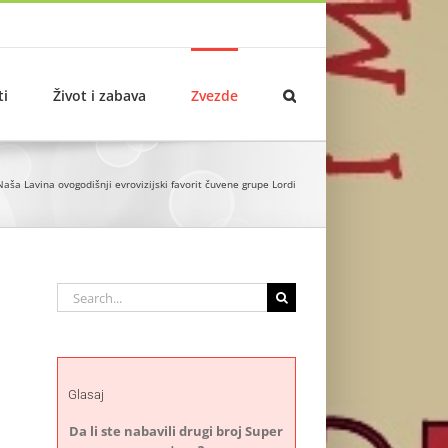
ti
Život i zabava
Zvezde
Naša Lavina ovogodišnji evrovizijski favorit čuvene grupe Lordi
Search
for:
Glasaj
Da li ste nabavili drugi broj Super