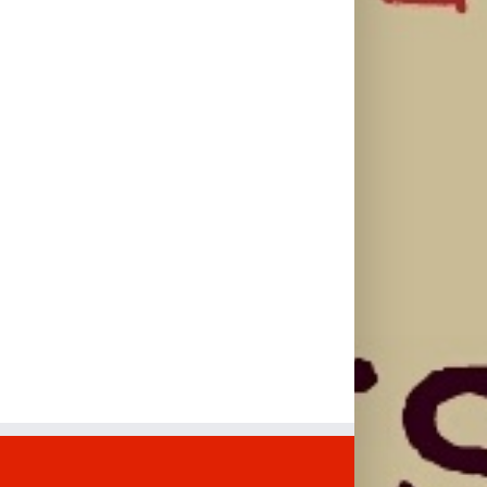
singlom „4
kasnije”
album „petal“
Seasons“