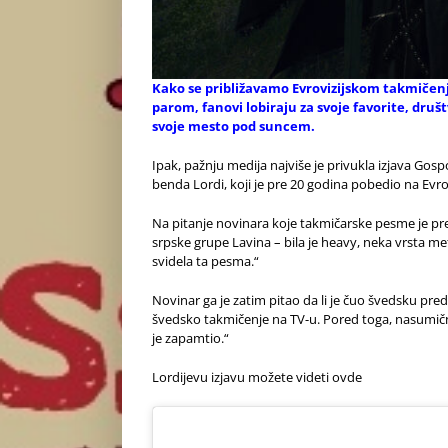
Kako se približavamo Evrovizijskom takmičenj
parom, fanovi lobiraju za svoje favorite, druš
svoje mesto pod suncem.
Ipak, pažnju medija najviše je privukla izjava Gos
benda Lordi, koji je pre 20 godina pobedio na Evr
Na pitanje novinara koje takmičarske pesme je pr
srpske grupe Lavina – bila je heavy, neka vrsta m
svidela ta pesma.“
Novinar ga je zatim pitao da li je čuo švedsku pr
švedsko takmičenje na TV-u. Pored toga, nasumič
je zapamtio.“
Lordijevu izjavu možete videti ovde