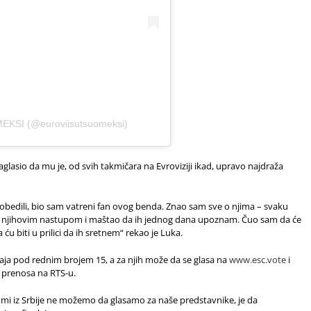
EKSI (@euroviisutsuomeksi)
glasio da mu je, od svih takmičara na Evroviziji ikad, upravo najdraža
pobedili, bio sam vatreni fan ovog benda. Znao sam sve o njima – svaku
ran njihovim nastupom i maštao da ih jednog dana upoznam.
Čuo sam da će
u biti u prilici da ih sretnem“ rekao je Luka.
ja pod rednim brojem 15, a za njih može da se glasa na
www.esc.vote
i
 prenosa na RTS-u.
a mi iz Srbije ne možemo da glasamo za naše predstavnike, je da