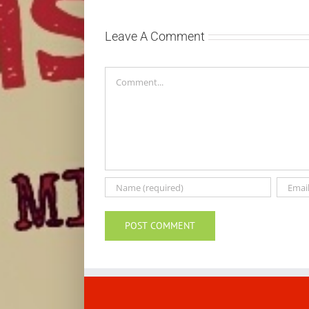
singlom „4
kasnije”
Seasons“
Leave A Comment
Comment