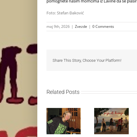
pomognete našim momcima iz Lavine da se plasiraj
Foto: Stefan Đaković
maj 9th, 2026
|
Zvezde
|
0 Comments
Share This Story, Choose Your Platform!
Related Posts
Ellie Goulding
Silente
otkriva nežniju
objavio novi
stranu novim
singl “Prije ili