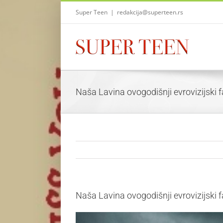
Skip
Super Teen
|
redakcija@superteen.rs
to
content
Naša Lavina ovogodišnji evrovizijski 
Naša Lavina ovogodišnji evrovizijski 