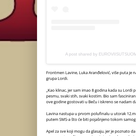
A post shared by EUROVIISUTSUOM
Frontmen Lavine, Luka Aranđelović, više puta je na
grupa Lordi.
„Kao klinac, jer sam imao 8 godina kada su Lordi 
pesmu, svaki stih, svaki kostim. Bio sam fascini
ove godine gostovati u Beču i iskreno se nadam da ć
Lavina nastupa u prvom polufinalu u utorak 12.ma
putem SMS-a što će biti pojašnjeno tokom samog
Apel za sve koji mogu da glasaju, jer je poznato d