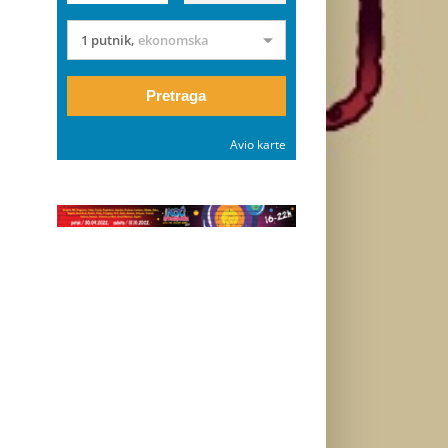
1 putnik
,
ekonomska
Pretraga
Avio karte