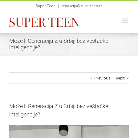
Skip
Super Teen
|
redakcija@superteen.rs
to
content
Može li Generacija Z u Srbiji bez veštačke
inteligencije?
Previous
Next
Može li Generacija Z u Srbiji bez veštačke
inteligencije?