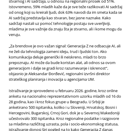
stvarnog i AI sadržaja, u odnosu na regionalni prosek od 51%.
Istovremeno, 59% mladih kaže da je sve teže razlikovati AI sadržaj
od onog koji su kreirali ljudi, dok 63% navodi da im smeta kada se
AI sadržaj predstavlja kao stvaran, bez jasne naznake. Kako
sadržaji nastali uz pomoć tehnologije postaju sve uverljiviji,
mladima je sve važnije da znaju šta je stvarno, ali i kome mogu da
veruju.
„Za brendove je ovo važan signal: Generacija Z ne odbacuje AI, ali
ne želi da tehnologija zameni ideju, trud i ljudski ton. Ako
komunikacija deluje generički ili neiskreno, mladi to brzo
prepoznaju. AI može da bude koristan alat, ali odnos sa ovom
generacijom i dalje se gradi kroz razumevanje i iskrenost“,
objasnio je Aleksandar Đorđević, regionalni izvršni direktor
strateškog planiranja i inovacija u agencijama UM.
Istraživanje je sprovedeno u februaru 2026. godine, kroz online
anketu na nacionalno reprezentativnom uzorku mladih od 16 do
28 godina, kao i kroz fokus grupe u Beogradu. U Srbiji je
anketirano 500 ispitanika, koliko i u Sloveniji, Hrvatskoj, Bosni i
Hercegovini, Bugarskoj, Crnoj Gori, dok je u Severnoj Makedoniji
učestvovalo 300 ispitanika. Kroz regionalne podatke i razgovore
sa mladima različitog uzrasta, pola i socio-ekonomskog statusa,
istraživanje donosi širi pogled na to kako Generacija Z danas