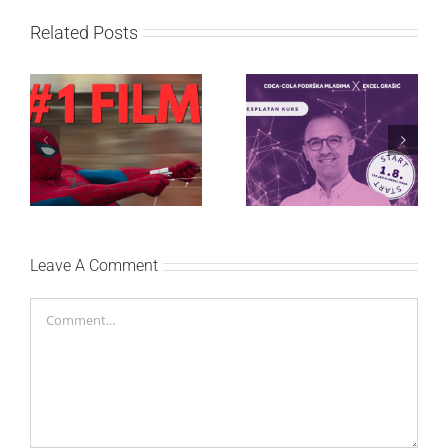
Related Posts
Najuspešnije otvaranje
Priključi se besplatnoj
studijskog filma u Srbiji:
regionalnoj AI edukaciji
Spajdermen: Novi dan
i nauči kako da
oborio rekord već prvog
veštačku inteligenciju
vikenda
primeniš u praksi
Leave A Comment
Comment