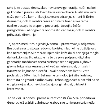
Iako je AI postao deo svakodnevice ove generacije, način na koji
ga koriste nije uvek isti. Devojke se češće okreću AI alatima kada
traže pomoć u komunikaciji, savete o zdravlju, ishrani ili ličnim
dilemama, dok ih mladići češće koriste za finansijske teme.
Razlike postoje i u stepenu poverenja. Devojke češće
prilagođavaju AI odgovore onome što već znaju, dok ih mladići
prihvataju direktnije.
Taj oprez, međutim, nije vidljiv samo u proveravanju odgovora.
Bez obzira na to što ga redovno koriste, mladi AI ne doživljavaju
kao nezamenljiv. Skoro 90% ispitanika kaže da bi bez njega moglo
da funkcioniše, što ukazuje na to da prva potpuno digitalna
generacija možda već oseća zasićenje tehnologijom. Njihove
glavne brige nisu vezane za AI, već za neizvesnost, pritisak i
izazove sa kojima se susreću u svakodnevnom životu. Zato
podatak da 69% mladih želi manje tehnologije i više ljudskog
kontakta ne govori o odbacivanju tehnologije, već o potrebi da se
u digitalnoj svakodnevici sačuvaju originalnost, bliskost i
kreativnost.
To se vidi i u odnosu prema autentičnosti. Čak 58% pripadnika
Generacije Z u Srbiji zabrinuto je zbog sve tanje granice između