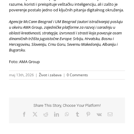
razume, koristi i preispituje veštačku inteligenciju, ali i zašto je
poverenje postalo jedno od ključnih pitanja digitalnog okruženja.
Agencije McCann Beograd i UM Beograd (autori istraživanja) posluju
u okviru AMA Group, zajedničke platforme za razvoj i saradnju u
oblasti kreativnosti, strategije, izvrsnosti i strasti koja povezuje osam
dinamičnih tržišta jugoistočne Evrope: Srbiju, Hrvatsku, Bosnu i
Hercegovinu, Sloveniju, Crnu Goru, Severnu Makedoniju, Albaniju i
Bugarsku.
Foto: AMA Group
maj 13th, 2026
|
Život i zabava
|
0 Comments
Share This Story, Choose Your Platform!
Facebook
X
Reddit
LinkedIn
WhatsApp
Tumblr
Pinterest
Vk
Email