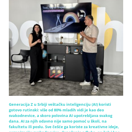
Generacija Z u Srbiji veštačku inteligenciju (AI) koristi
gotovo rutinski: više od 80% mladih vidi je kao deo
svakodnevice, a skoro polovina AI upotrebljava svakog
dana. AI za njih odavno nije samo pomoć u školi, na
fakultetu ili poslu. Sve češće ga koriste za kreativne ideje,