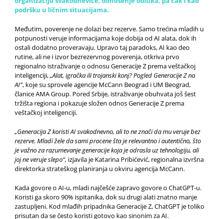
organizaciju svakodnevice, donošenje odluka, pa čak i kao
podršku u ličnim situacijama.
Međutim, poverenje ne dolazi bez rezerve. Samo trećina mladih u
potpunosti veruje informacijama koje dobija od AI alata, dok ih
ostali dodatno proveravaju. Upravo taj paradoks, AI kao deo
rutine, ali ne i izvor bezrezervnog poverenja, otkriva prvo
regionalno istraživanje o odnosu Generacije Z prema veštačkoj
inteligenciji,
„Alat, igračka ili trojanski konj? Pogled Generacije Z na
AI”
, koje su sprovele agencije McCann Beograd i UM Beograd,
članice AMA Group. Pored Srbije, istraživanje obuhvata još šest
tržišta regiona i pokazuje složen odnos Generacije Z prema
veštačkoj inteligenciji.
„Generacija Z koristi AI svakodnevno, ali to ne znači da mu veruje bez
rezerve. Mladi žele da sami procene šta je relevantno i autentično, što
je važno za razumevanje generacije koja je odrasla uz tehnologiju, ali
joj ne veruje slepo“,
izjavila je Katarina Pribićević, regionalna izvršna
direktorka strateškog planiranja u okviru agencija McCann.
Kada govore o AI-u, mladi najčešće zapravo govore o ChatGPT-u.
Koristi ga skoro 90% ispitanika, dok su drugi alati znatno manje
zastupljeni. Kod mlađih pripadnika Generacije Z, ChatGPT je toliko
prisutan da se često koristi gotovo kao sinonim za AI.