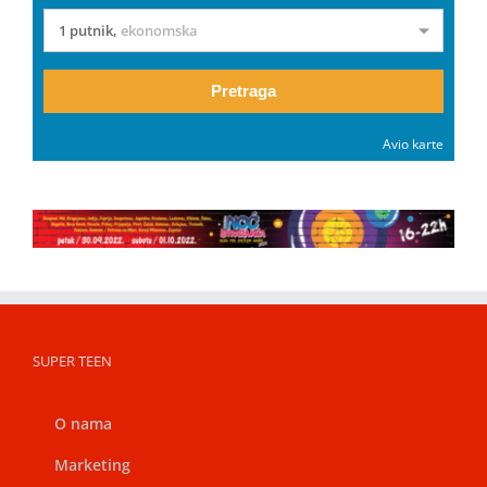
1 putnik
,
ekonomska
Pretraga
Avio karte
SUPER TEEN
O nama
Marketing