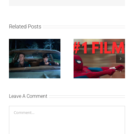
Related Posts
SF NIGHT: POSLEDNJI
Najuspešnije otvaranje
DANI ULICE
studijskog filma u Srbiji:
HRASTOVA u Concept
Spajdermen: Novi dan
Cinema i CineStar
oborio rekord već prvog
bioskopima 12. avgusta
vikenda
Leave A Comment
Comment