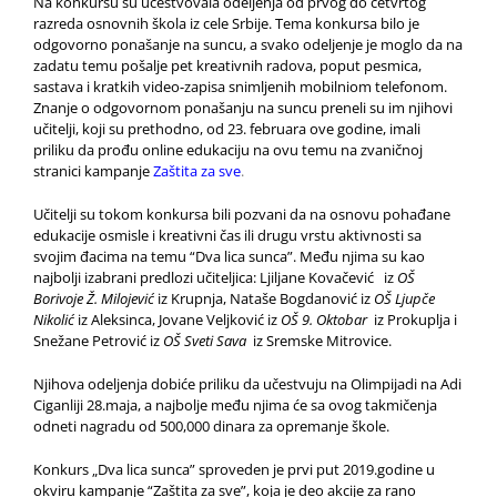
Na konkursu su učestvovala odeljenja od prvog do četvrtog
razreda osnovnih škola iz cele Srbije. Tema konkursa bilo je
odgovorno ponašanje na suncu, a svako odeljenje je moglo da na
zadatu temu pošalje pet kreativnih radova, poput pesmica,
sastava i kratkih video-zapisa snimljenih mobilniom telefonom.
Znanje o odgovornom ponašanju na suncu preneli su im njihovi
učitelji, koji su prethodno, od 23. februara ove godine, imali
priliku da prođu online edukaciju na ovu temu na zvaničnoj
stranici kampanje
Zaštita za sve
.
Učitelji su tokom konkursa bili pozvani da na osnovu pohađane
edukacije osmisle i kreativni čas ili drugu vrstu aktivnosti sa
svojim đacima na temu “Dva lica sunca”. Među njima su kao
najbolji izabrani predlozi učiteljica: Ljiljane Kovačević iz
OŠ
Borivoje Ž. Milojević
iz Krupnja, Nataše Bogdanović iz
OŠ Ljupče
Nikolić
iz Aleksinca, Jovane Veljković iz
OŠ 9. Oktobar
iz Prokuplja i
Snežane Petrović iz
OŠ Sveti Sava
iz Sremske Mitrovice.
Njihova odeljenja dobiće priliku da učestvuju na Olimpijadi na Adi
Ciganliji 28.maja, a najbolje među njima će sa ovog takmičenja
odneti nagradu od 500,000 dinara za opremanje škole.
Konkurs „Dva lica sunca” sproveden je prvi put 2019.godine u
okviru kampanje “Zaštita za sve”, koja je deo akcije za rano