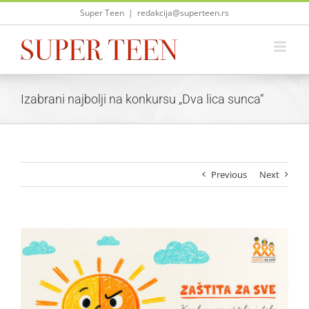
Skip
Super Teen
|
redakcija@superteen.rs
to
content
Izabrani najbolji na konkursu „Dva lica sunca“
Previous
Next
View
Larger
Image