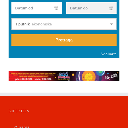
Datum od
Datum do
1 putnik
,
ekonomska
Pretraga
Avio karte
SUPER TEEN
O nama