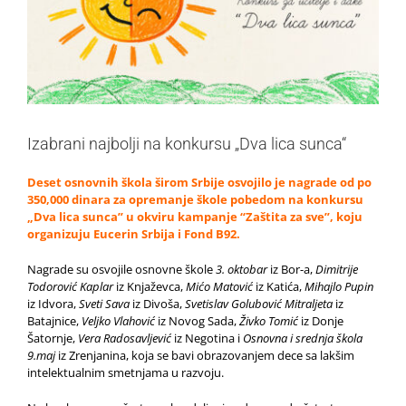
Izabrani najbolji na konkursu „Dva lica sunca“
Deset osnovnih škola širom Srbije osvojilo je nagrade od po
350,000 dinara za opremanje škole pobedom na konkursu
„Dva lica sunca” u okviru kampanje “Zaštita za sve”, koju
organizuju Eucerin Srbija i Fond B92.
Nagrade su osvojile osnovne škole
3. oktobar
iz Bor-a,
Dimitrije
Todorović Kaplar
iz Knjaževca,
Mićo Matović
iz Katića,
Mihajlo Pupin
iz Idvora,
Sveti Sava
iz Divoša,
Svetislav Golubović Mitraljeta
iz
Batajnice,
Veljko Vlahović
iz Novog Sada,
Živko Tomić
iz Donje
Šatornje,
Vera Radosavljević
iz Negotina i
Osnovna i srednja škola
9.maj
iz Zrenjanina, koja se bavi obrazovanjem dece sa lakšim
intelektualnim smetnjama u razvoju.