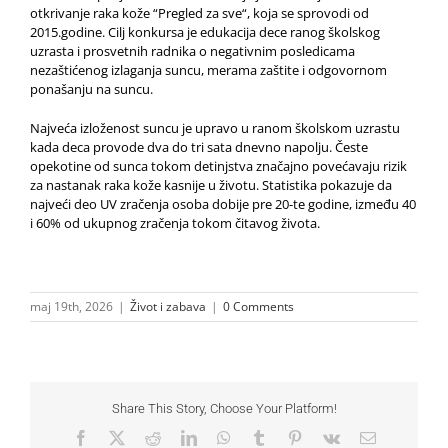
otkrivanje raka kože “Pregled za sve“, koja se sprovodi od
2015.godine. Cilj konkursa je edukacija dece ranog školskog
uzrasta i prosvetnih radnika o negativnim posledicama
nezaštićenog izlaganja suncu, merama zaštite i odgovornom
ponašanju na suncu.
Najveća izloženost suncu je upravo u ranom školskom uzrastu
kada deca provode dva do tri sata dnevno napolju. Česte
opekotine od sunca tokom detinjstva značajno povećavaju rizik
za nastanak raka kože kasnije u životu. Statistika pokazuje da
najveći deo UV zračenja osoba dobije pre 20-te godine, između 40
i 60% od ukupnog zračenja tokom čitavog života.
maj 19th, 2026
|
Život i zabava
|
0 Comments
Share This Story, Choose Your Platform!
Facebook
X
Reddit
LinkedIn
WhatsApp
Tumblr
Pinterest
Vk
Email