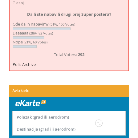
Glasaj
Da li ste nabavili drugi broj Super postera?
Gde da ih nabavim?
(51%, 150 Votes)
Daaaaaa
(28%, 82 Votes)
Nope
(21%, 60 Votes)
Total Voters:
292
Polls Archive
Avio karte
Polazak (grad ili aerodrom)
Destinacija (grad ili aerodrom)