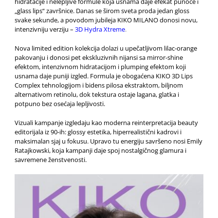
hidratacije i nelepljive formule koja usnama daje efekat punoće i
„glass lips“ završnice. Danas se širom sveta proda jedan gloss
svake sekunde, a povodom jubileja KIKO MILANO donosi novu,
intenzivniju verziju –
3D Hydra Xtreme
.
Nova limited edition kolekcija dolazi u upečatljivom lilac-orange
pakovanju i donosi pet ekskluzivnih nijansi sa mirror-shine
efektom, intenzivnom hidratacijom i plumping efektom koji
usnama daje puniji izgled. Formula je obogaćena KIKO 3D Lips
Complex tehnologijom i bidens pilosa ekstraktom, biljnom
alternativom retinolu, dok tekstura ostaje lagana, glatka i
potpuno bez osećaja lepljivosti.
Vizuali kampanje izgledaju kao moderna reinterpretacija beauty
editorijala iz 90-ih: glossy estetika, hiperrealistični kadrovi i
maksimalan sjaj u fokusu. Upravo tu energiju savršeno nosi Emily
Ratajkowski, koja kampanji daje spoj nostalgičnog glamura i
savremene ženstvenosti.