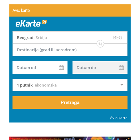
Avio karte
BEG
Beograd
,
Srbija
Destinacija (grad ili aerodrom)
Datum od
Datum do
1 putnik
,
ekonomska
Pretraga
Avio karte