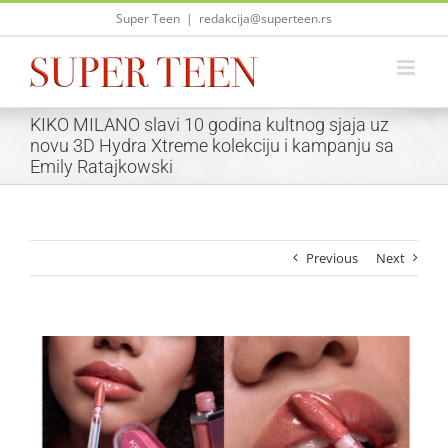
Skip
Super Teen
|
redakcija@superteen.rs
to
content
KIKO MILANO slavi 10 godina kultnog sjaja uz
novu 3D Hydra Xtreme kolekciju i kampanju sa
Emily Ratajkowski
Previous
Next
View
Larger
Image