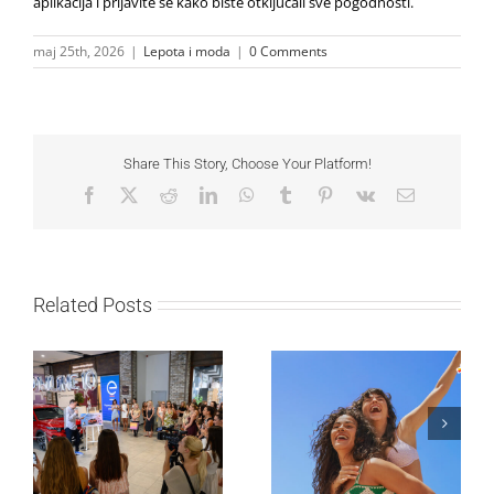
aplikacija i prijavite se kako biste otključali sve pogodnosti.
maj 25th, 2026
|
Lepota i moda
|
0 Comments
Share This Story, Choose Your Platform!
Facebook
X
Reddit
LinkedIn
WhatsApp
Tumblr
Pinterest
Vk
Email
Related Posts
Lilly Drogerie proslavile
10. online rođendan,
Leto menja naše navike
uručile automobil
– vreme je da
Citroën C3 i najavile
promenite i beauty
saradnju sa
rutinu
šampionkom Andreom