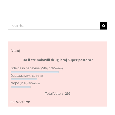
Search
for:
Glasaj
Da li ste nabavili drugi broj Super postera?
Gde da ih nabavim?
(51%, 150 Votes)
Daaaaaa
(28%, 82 Votes)
Nope
(21%, 60 Votes)
Total Voters:
292
Polls Archive