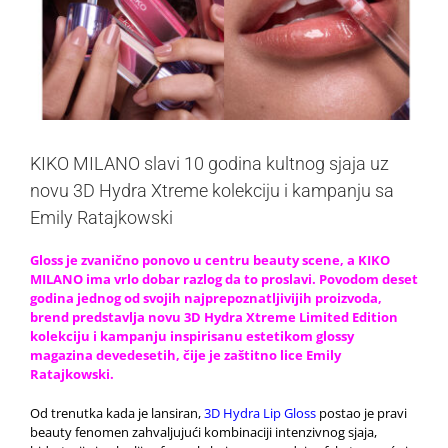
KIKO MILANO slavi 10 godina kultnog sjaja uz
novu 3D Hydra Xtreme kolekciju i kampanju sa
Emily Ratajkowski
Gloss je zvanično ponovo u centru beauty scene, a KIKO
MILANO ima vrlo dobar razlog da to proslavi. Povodom deset
godina jednog od svojih najprepoznatljivijih proizvoda,
brend predstavlja novu 3D Hydra Xtreme Limited Edition
kolekciju i kampanju inspirisanu estetikom glossy
magazina devedesetih, čije je zaštitno lice Emily
Ratajkowski.
Od trenutka kada je lansiran,
3D Hydra Lip Gloss
postao je pravi
beauty fenomen zahvaljujući kombinaciji intenzivnog sjaja,