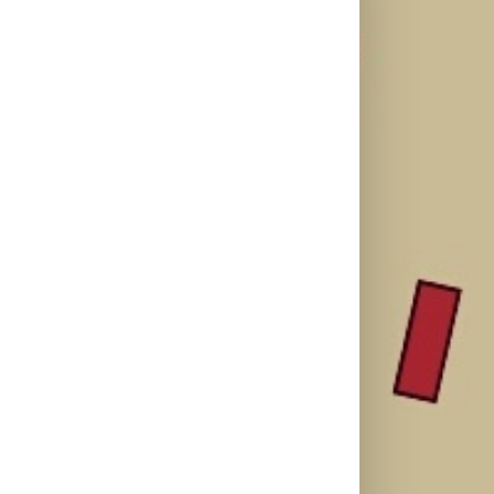
Najuspešnije
Priključi se
otvaranje
besplatnoj
HBO Max
studijskog
regionalnoj AI
predstavio
filma u Srbiji:
edukaciji i
službeni
Spajdermen:
nauči kako da
trejler za novu
Novi dan
veštačku
DC seriju
oborio rekord
inteligenciju
„Fenjeri“
već prvog
primeniš u
vikenda
praksi