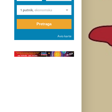
1 putnik
,
ekonomska
Pretraga
Avio karte