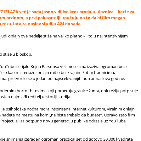
IZLAZA već je sada jasno vidljivo kroz prodaju ulaznica – karte za
om brzinom, a prvi pokazatelji upućuju na to da bi film mogao
 rezultata za naslov studija A24 do sada.
udi onlajn ove nedelje stiže na veliko platno – i to u najintenzivnijem
stiže u bioskop.
YouTube serijalu Kejna Parsonsa već mesecima izaziva ogroman buzz
elo kao misteriozni onlajn mit o beskrajnim žutim hodnicima,
ma, pretvorilo se u jedan od najiščekivanijih horror naslova godine.
modernim horror hitovima koji pomeraju granice žanra, dok režiju potpisuje
tao najmlađi reditelj u istoriji studija.
je psihološka noćna mora inspirisana internet kulturom, viralnim onlajn
e nađete na mestu na kom „ne biste trebalo da budete“. Upravo zato film
Project, ali za potpuno novu generaciju publike odrasle uz YouTube,
rebe snimanja izgrađen ogroman practical set od gotovo 30.000 kvadrata