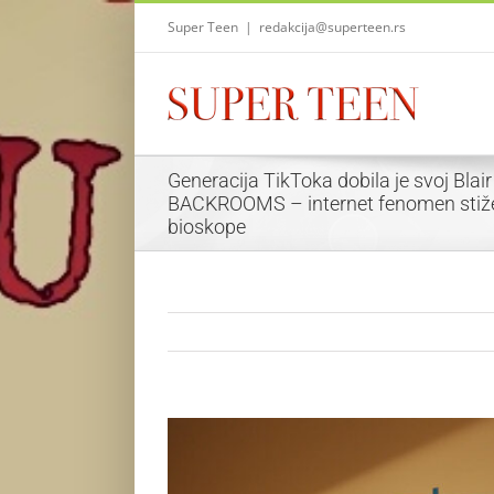
Skip
Super Teen
|
redakcija@superteen.rs
to
content
Generacija TikToka dobila je svoj Blair
BACKROOMS – internet fenomen stiž
bioskope
View
Larger
Image