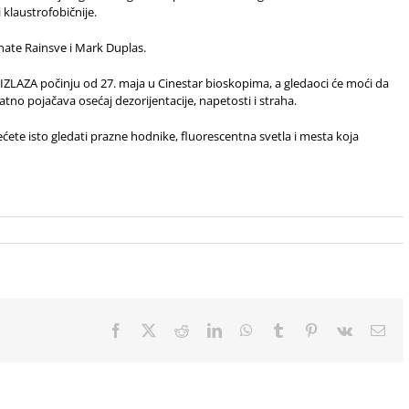
 klaustrofobičnije.
nate Rainsve i Mark Duplas.
ZLAZA počinju od 27. maja u Cinestar bioskopima, a gledaoci će moći da
no pojačava osećaj dezorijentacije, napetosti i straha.
ćete isto gledati prazne hodnike, fluorescentna svetla i mesta koja
Facebook
X
Reddit
LinkedIn
WhatsApp
Tumblr
Pinterest
Vk
Ema