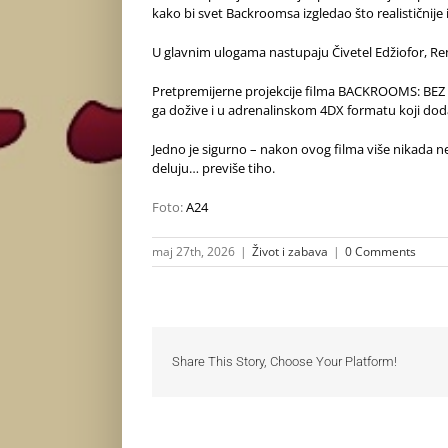
kako bi svet Backroomsa izgledao što realističnije i
U glavnim ulogama nastupaju Čivetel Edžiofor, Re
Pretpremijerne projekcije filma BACKROOMS: BEZ I
ga dožive i u adrenalinskom 4DX formatu koji dodat
Jedno je sigurno – nakon ovog filma više nikada ne
deluju… previše tiho.
Foto:
A24
maj 27th, 2026
|
Život i zabava
|
0 Comments
Share This Story, Choose Your Platform!