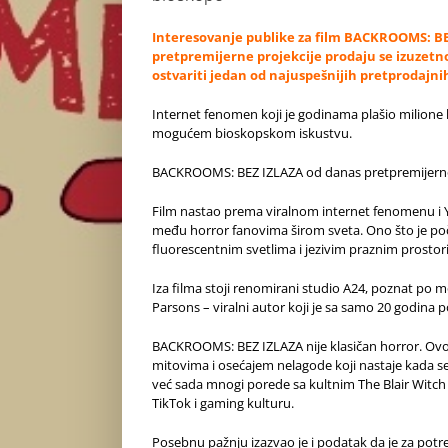
Interesovanje publike za film BACKROOMS: BEZ 
pretpremijerne projekcije prodaju se izuzetn
ostvariti jedan od najuspešnijih pretprodajnih
Internet fenomen koji je godinama plašio milione lj
mogućem bioskopskom iskustvu.
BACKROOMS: BEZ IZLAZA od danas pretpremijerno 
Film nastao prema viralnom internet fenomenu i 
među horror fanovima širom sveta. Ono što je poč
fluorescentnim svetlima i jezivim praznim prostori
Iza filma stoji renomirani studio A24, poznat po 
Parsons – viralni autor koji je sa samo 20 godina pos
BACKROOMS: BEZ IZLAZA nije klasičan horror. Ovo 
mitovima i osećajem nelagode koji nastaje kada s
već sada mnogi porede sa kultnim The Blair Witch 
TikTok i gaming kulturu.
Posebnu pažnju izazvao je i podatak da je za pot