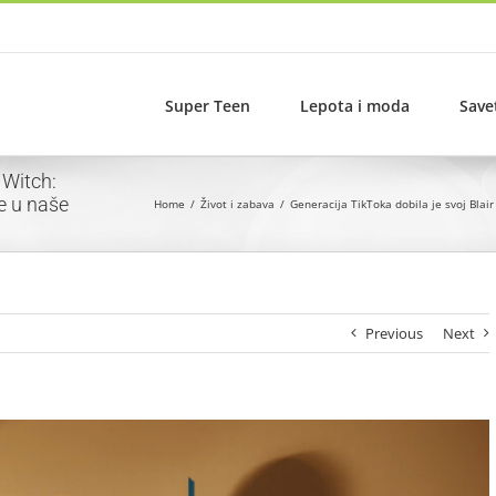
Super Teen
Lepota i moda
Save
 Witch:
e u naše
Home
Život i zabava
Generacija TikToka dobila je svoj Bla
Previous
Next