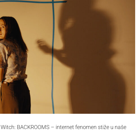
air Witch: BACKROOMS – internet fenomen stiže u naše