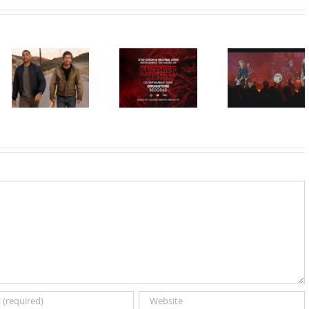
Film
NIMRODS,
inspirisan
HBO Max
ranim danima
STRANGER
predstavio
grupe GREEN
THINGS
službeni
DAY, stiže u
muzika iz
trejler za novu
CineStar i
serije uživo u
DC seriju
Concept
Beogradu!
„Fenjeri“
Cinema
ekskluzivno
11. i 14.
avgusta