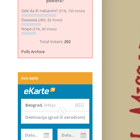
postera?
Gde da ih nabavim?
(51%, 150 Votes)
Daaaaaa
(28%, 82 Votes)
Nope
(21%, 60 Votes)
Total Voters:
292
Polls Archive
Avio karte
BEG
Beograd
,
Srbija
Destinacija (grad ili aerodrom)
Datum od
Datum do