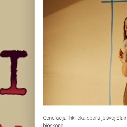
Generacija TikToka dobila je svoj Bl
bioskope