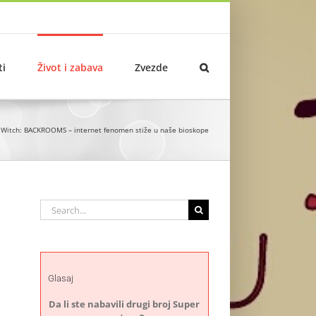
ti
Život i zabava
Zvezde
ir Witch: BACKROOMS – internet fenomen stiže u naše bioskope
Search
for:
Glasaj
Da li ste nabavili drugi broj Super