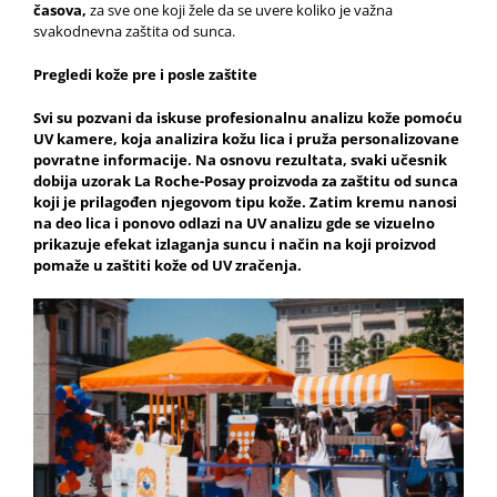
časova,
za sve one koji žele da se uvere koliko je važna
svakodnevna zaštita od sunca.
Pregledi kože pre i posle zaštite
Svi su pozvani da iskuse profesionalnu analizu kože pomoću
UV kamere, koja analizira kožu lica i pruža personalizovane
povratne informacije. Na osnovu rezultata, svaki učesnik
dobija uzorak La Roche-Posay proizvoda za zaštitu od sunca
koji je prilagođen njegovom tipu kože. Zatim kremu nanosi
na deo lica i ponovo odlazi na UV analizu gde se vizuelno
prikazuje efekat izlaganja suncu i način na koji proizvod
pomaže u zaštiti kože od UV zračenja.