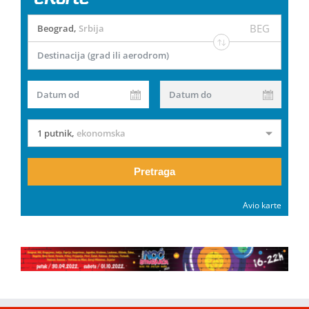
BEG
Beograd
,
Srbija
Destinacija (grad ili aerodrom)
Datum od
Datum do
1 putnik
,
ekonomska
Pretraga
Avio karte