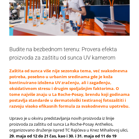
Budite na bezbednom terenu: Provera efekta
proizvoda za zaštitu od sunca UV kamerom
Zaštita od sunca više nije sezonska tema, već svakodnevna
potreba, posebno u urbanim sredinama gde je koža
kontinuirano izložena UV zračenju, ali i zagađenju,
oksidativnom stresu i drugim spoljašnjim faktorima. O
tome najviše znaju u La Roche-Posay, brendu koji godinama
postavlja standarde u dermatološki testiranoj fotozaštiti i
razvoju visoko efikasnih formula za svakodnevnu upotrebu.
Upravo je u okviru predstavljanja novih proizvoda iz linije
proizvoda za zaštitu od sunca La Roche-Posay Anthelios,
organizovano druženje ispred TC Rajićeva u Knez Mihailovoj ulici,
29. maja od 12 do 21 čas, kao i 30. i 31. maja od 11 do 19