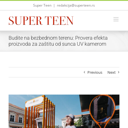
Skip
Super Teen
|
redakcija@superteen.rs
to
content
Budite na bezbednom terenu: Provera efekta
proizvoda za zaštitu od sunca UV kamerom
Previous
Next
View
Larger
Image