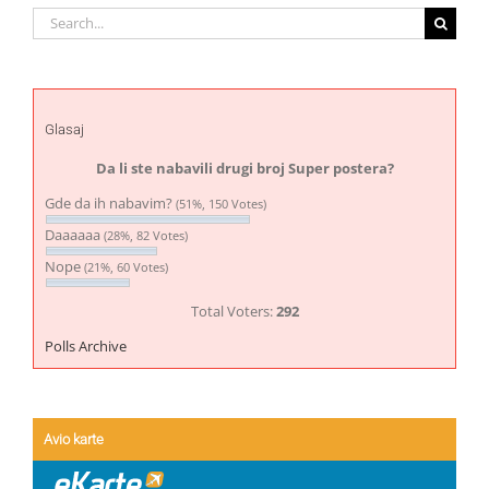
Search
for:
Glasaj
Da li ste nabavili drugi broj Super postera?
Gde da ih nabavim?
(51%, 150 Votes)
Daaaaaa
(28%, 82 Votes)
Nope
(21%, 60 Votes)
Total Voters:
292
Polls Archive
Avio karte