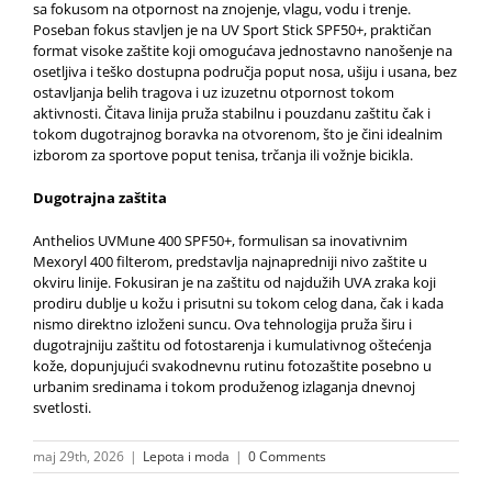
sa fokusom na otpornost na znojenje, vlagu, vodu i trenje.
Poseban fokus stavljen je na UV Sport Stick SPF50+, praktičan
format visoke zaštite koji omogućava jednostavno nanošenje na
osetljiva i teško dostupna područja poput nosa, ušiju i usana, bez
ostavljanja belih tragova i uz izuzetnu otpornost tokom
aktivnosti. Čitava linija pruža stabilnu i pouzdanu zaštitu čak i
tokom dugotrajnog boravka na otvorenom, što je čini idealnim
izborom za sportove poput tenisa, trčanja ili vožnje bicikla.
Dugotrajna zaštita
Anthelios UVMune 400 SPF50+, formulisan sa inovativnim
Mexoryl 400 filterom, predstavlja najnapredniji nivo zaštite u
okviru linije. Fokusiran je na zaštitu od najdužih UVA zraka koji
prodiru dublje u kožu i prisutni su tokom celog dana, čak i kada
nismo direktno izloženi suncu. Ova tehnologija pruža širu i
dugotrajniju zaštitu od fotostarenja i kumulativnog oštećenja
kože, dopunjujući svakodnevnu rutinu fotozaštite posebno u
urbanim sredinama i tokom produženog izlaganja dnevnoj
svetlosti.
maj 29th, 2026
|
Lepota i moda
|
0 Comments