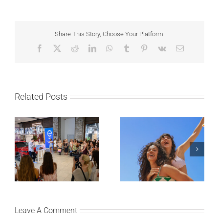
Share This Story, Choose Your Platform!
Facebook
X
Reddit
LinkedIn
WhatsApp
Tumblr
Pinterest
Vk
Email
Related Posts
Lilly Drogerie proslavile
10. online rođendan,
Leto menja naše navike
uručile automobil
– vreme je da
Citroën C3 i najavile
promenite i beauty
saradnju sa
rutinu
šampionkom Andreom
Bokan
Leave A Comment