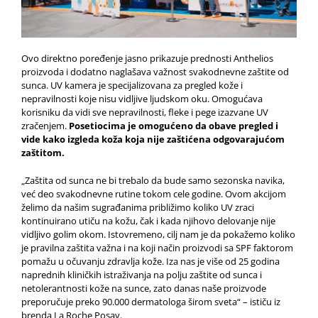
Ovo direktno poređenje jasno prikazuje prednosti Anthelios
proizvoda i dodatno naglašava važnost svakodnevne zaštite od
sunca. UV kamera je specijalizovana za pregled kože i
nepravilnosti koje nisu vidljive ljudskom oku. Omogućava
korisniku da vidi sve nepravilnosti, fleke i pege izazvane UV
zračenjem.
Posetiocima je omogućeno da obave pregled i
vide kako izgleda koža koja nije zaštićena odgovarajućom
zaštitom.
„Zaštita od sunca ne bi trebalo da bude samo sezonska navika,
već deo svakodnevne rutine tokom cele godine. Ovom akcijom
želimo da našim sugrađanima približimo koliko UV zraci
kontinuirano utiču na kožu, čak i kada njihovo delovanje nije
vidljivo golim okom. Istovremeno, cilj nam je da pokažemo koliko
je pravilna zaštita važna i na koji način proizvodi sa SPF faktorom
pomažu u očuvanju zdravlja kože. Iza nas je više od 25 godina
naprednih kliničkih istraživanja na polju zaštite od sunca i
netolerantnosti kože na sunce, zato danas naše proizvode
preporučuje preko 90.000 dermatologa širom sveta“ – ističu iz
brenda La Roche Posay.