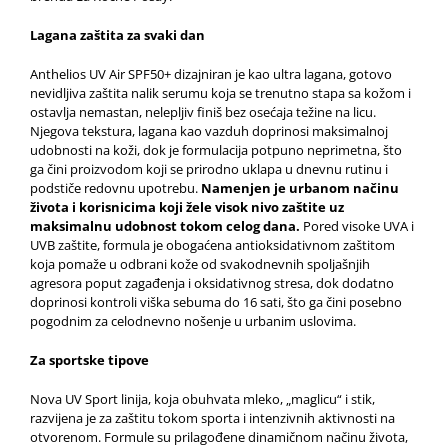
Lagana zaštita za svaki dan
Anthelios UV Air SPF50+ dizajniran je kao ultra lagana, gotovo
nevidljiva zaštita nalik serumu koja se trenutno stapa sa kožom i
ostavlja nemastan, nelepljiv finiš bez osećaja težine na licu.
Njegova tekstura, lagana kao vazduh doprinosi maksimalnoj
udobnosti na koži, dok je formulacija potpuno neprimetna, što
ga čini proizvodom koji se prirodno uklapa u dnevnu rutinu i
podstiče redovnu upotrebu.
Namenjen je urbanom načinu
života i korisnicima koji žele visok nivo zaštite uz
maksimalnu udobnost tokom celog dana.
Pored visoke UVA i
UVB zaštite, formula je obogaćena antioksidativnom zaštitom
koja pomaže u odbrani kože od svakodnevnih spoljašnjih
agresora poput zagađenja i oksidativnog stresa, dok dodatno
doprinosi kontroli viška sebuma do 16 sati, što ga čini posebno
pogodnim za celodnevno nošenje u urbanim uslovima.
Za sportske tipove
Nova UV Sport linija, koja obuhvata mleko, „maglicu“ i stik,
razvijena je za zaštitu tokom sporta i intenzivnih aktivnosti na
otvorenom. Formule su prilagođene dinamičnom načinu života,