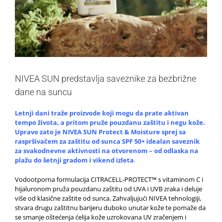
NIVEA SUN predstavlja saveznike za bezbrižne
dane na suncu
Letnji dani traže proizvode koji mogu da prate aktivan
tempo života, a pritom pruže pouzdanu zaštitu i negu kože.
Upravo zato je
NIVEA SUN Protect & Moisture sprej sa
raspršivačem za zaštitu od sunca SPF 50+ idealan saveznik
za svakodnevne aktivnosti na otvorenom – od odlaska na
plažu do šetnji gradom i vikend izleta
.
Vodootporna formulacija CITRACELL-PROTECT™ s vitaminom C i
hijaluronom pruža pouzdanu zaštitu od UVA i UVB zraka i deluje
više od klasične zaštite od sunca. Zahvaljujući NIVEA tehnologiji,
stvara drugu zaštitnu barijeru duboko unutar kože te pomaže da
se smanje oštećenja ćelija kože uzrokovana UV zračenjem i