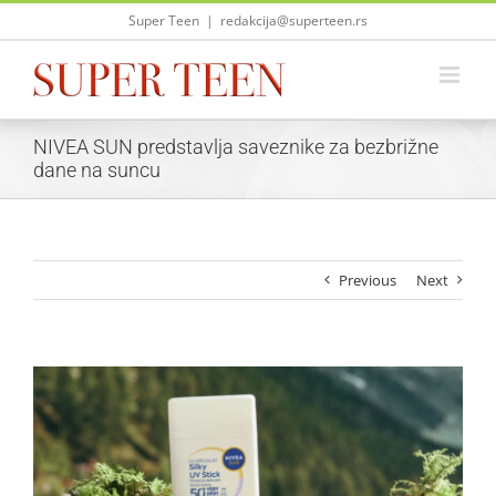
Skip
Super Teen
|
redakcija@superteen.rs
to
content
NIVEA SUN predstavlja saveznike za bezbrižne
dane na suncu
Previous
Next
View
Larger
Image