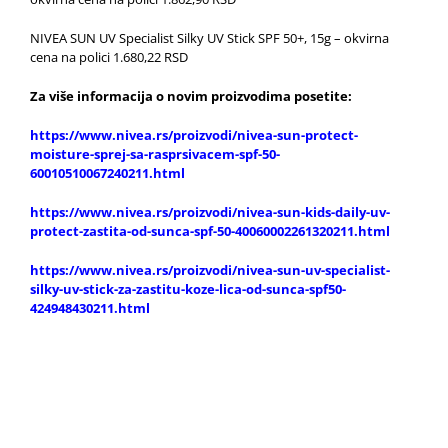
NIVEA SUN UV Specialist Silky UV Stick SPF 50+, 15g – okvirna
cena na polici 1.680,22 RSD
Za više informacija o novim proizvodima posetite:
https://www.nivea.rs/proizvodi/nivea-sun-protect-
moisture-sprej-sa-rasprsivacem-spf-50-
60010510067240211.html
https://www.nivea.rs/proizvodi/nivea-sun-kids-daily-uv-
protect-zastita-od-sunca-spf-50-40060002261320211.html
https://www.nivea.rs/proizvodi/nivea-sun-uv-specialist-
silky-uv-stick-za-zastitu-koze-lica-od-sunca-spf50-
424948430211.html