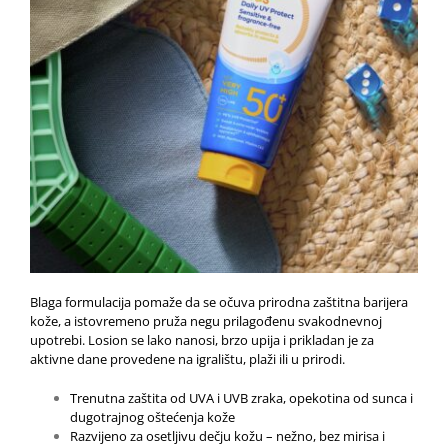
Blaga formulacija pomaže da se očuva prirodna zaštitna barijera
kože, a istovremeno pruža negu prilagođenu svakodnevnoj
upotrebi. Losion se lako nanosi, brzo upija i prikladan je za
aktivne dane provedene na igralištu, plaži ili u prirodi.
Trenutna zaštita od UVA i UVB zraka, opekotina od sunca i
dugotrajnog oštećenja kože
Razvijeno za osetljivu dečju kožu – nežno, bez mirisa i