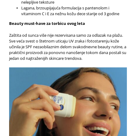
nelepljive teksture
Lagana, brzoupijajuća formulacija s pantenolom i
vitaminom C i E za nežnu kožu dece starije od 3 godine
Beauty must-have za torbicu ovog leta
Zaštita od sunca više nije rezervisana samo za odlazak na plažu.
Sve veća svest o štetnom uticaju UV zraka i fotostarenju kože
učinila je SPF nezaobilaznim delom svakodnevne beauty rutine, a
praktični proizvodi za ponovno nanošenje tokom dana postali su
jedan od najtraženijih skincare trendova.