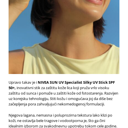
Upravo takav je i
NIVEA SUN UV Specialist Silky UV Stick SPF
50+,
inovativni stik za zaštitu kože lica koji pruža vrlo visoku
zaštitu od sunca i pomaže u zaštiti kože od fotostarenja. Razvijen
uz korejsku tehnologiju, štiti kožu i omogućava joj da diše bez
začepljenja pora zahvaljujući nekomedogenoj formulaciji.
Njegova lagana, nemasna i poluprozirna tekstura lako klizi po
koži, ne ostavlja bele tragove i vodootporna je, što ga čini
idealnim izborom za svakodnevnu upotrebu tokom cele godine.