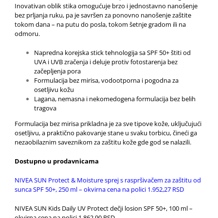
Inovativan oblik stika omogućuje brzo i jednostavno nanošenje
bez prljanja ruku, pa je savršen za ponovno nanošenje zaštite
tokom dana – na putu do posla, tokom šetnje gradom ili na
odmoru.
Napredna korejska stick tehnologija sa SPF 50+ štiti od
UVA i UVB zračenja i deluje protiv fotostarenja bez
začepljenja pora
Formulacija bez mirisa, vodootporna i pogodna za
osetljivu kožu
Lagana, nemasna i nekomedogena formulacija bez belih
tragova
Formulacija bez mirisa prikladna je za sve tipove kože, uključujući
osetljivu, a praktično pakovanje stane u svaku torbicu, čineći ga
nezaobilaznim saveznikom za zaštitu kože gde god se nalazili.
Dostupno u prodavnicama
NIVEA SUN Protect & Moisture sprej s raspršivačem za zaštitu od
sunca SPF 50+, 250 ml – okvirna cena na polici 1.952,27 RSD
NIVEA SUN Kids Daily UV Protect dečji losion SPF 50+, 100 ml –
okvirna cena na polici 1.862,90 RSD