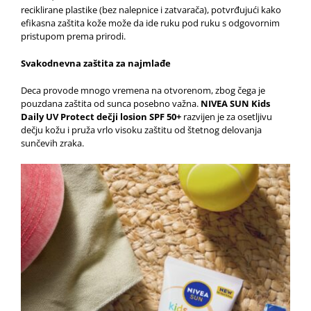
reciklirane plastike (bez nalepnice i zatvarača), potvrđujući kako
efikasna zaštita kože može da ide ruku pod ruku s odgovornim
pristupom prema prirodi.
Svakodnevna zaštita za najmlađe
Deca provode mnogo vremena na otvorenom, zbog čega je
pouzdana zaštita od sunca posebno važna.
NIVEA SUN Kids
Daily UV Protect dečji losion SPF 50+
razvijen je za osetljivu
dečju kožu i pruža vrlo visoku zaštitu od štetnog delovanja
sunčevih zraka.