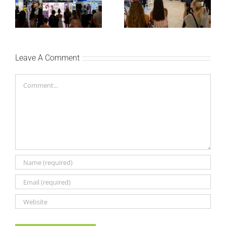
Festivalu nege kose
Citroën C3 i najavile
predstavili Collagen
saradnju sa
Lifter liniju i popuste do
šampionkom Andreom
30 odsto
Bokan
Leave A Comment
Comment