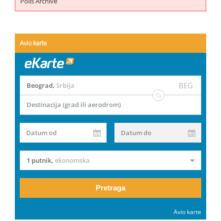
Polls Archive
Avio karte
BEG
Beograd
,
Srbija
Destinacija (grad ili aerodrom)
Datum od
Datum do
1 putnik
,
ekonomska
Pretraga
Avio karte