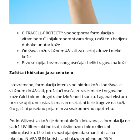
CITRACELL-PROTECT™ vodootporna formulacija s
vitaminom C i hijaluronom stvara drugu zaštitnu barijeru
duboko unutar kože
Održava kožu vlažnom 48 sati za osećaj zdrave i meke
kože
Brzo se upija, bez masnog osećaja i belih tragova na koži
Zaštita i hidratacija za celo telo
Istovremeno, formulacija intenzivno hidrira kožu i održava je
vlažnom do 48 sati, pružajući osećaj zdrave, meke i negovane
kože čak i tokom dugotrajne izloženosti suncu. Lagana tekstura
brzo se upija, ne ostavlja masan osećaj, ni bele tragove na koži,
što ga čini posebno prijatnim za svakodnevnu upotrebu.
Podnošljivost za kožu je dermatološki dokazana, a formulacija ne
sadrži UV filtere oktinoksat, oksibenzon i oktokrilen, ni
mikroplastiku. U skladu s nastojanjem da smanji uticaj na
okolinu, NIVEA SUN koristi i ambalažu izrađenu od 96 %