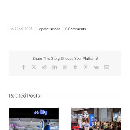
jun 22nd, 2026
|
Lepota i moda
|
0 Comments
Share This Story, Choose Your Platform!
Facebook
X
Reddit
LinkedIn
WhatsApp
Tumblr
Pinterest
Vk
Email
Related Posts
Lilly Drogerie proslavile
Lilly Drogerie i L’Oréal
10. online rođendan,
Paris Elseve na
uručile automobil