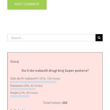
Search
for:
Glasaj
Da li ste nabavili drugi broj Super postera?
Gde da ih nabavim?
(51%, 150 Votes)
Daaaaaa
(28%, 82 Votes)
Nope
(21%, 60 Votes)
Total Voters:
292