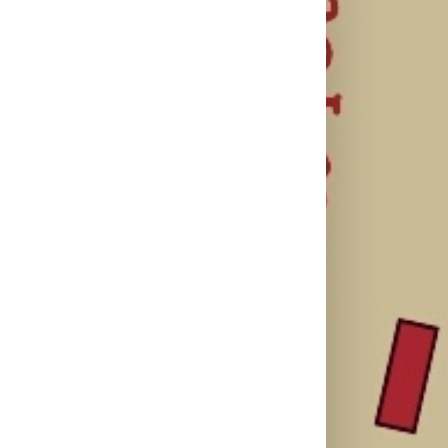
Lilly Drogerie
proslavile 10.
online
U Lilly
rođendan,
Leto menja
drogerijama
uručile
naše navike –
do 31. jula
automobil
vreme je da
proizvodi za
Citroën C3 i
promenite i
negu tela
najavile
beauty rutinu
sniženi do 30
saradnju sa
odsto
šampionkom
Andreom
Bokan