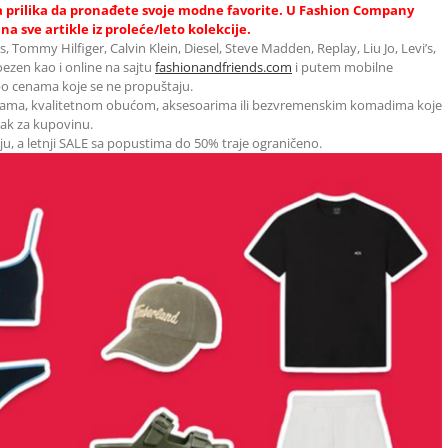
ja prilika da pronađete svoje modne favorite. U Fashion Company
a sve artikle iz proleće/leto kolekcije.
ommy Hilfiger, Calvin Klein, Diesel, Steve Madden, Replay, Liu Jo, Levi’s,
ezen kao i online na sajtu
fashionandfriends.com
i putem mobilne
 po cenama koje se ne propuštaju.
acijama, kvalitetnom obućom, aksesoarima ili bezvremenskim komadima koje
utak za kupovinu.
taju, a letnji SALE sa popustima do 50% traje ograničeno.