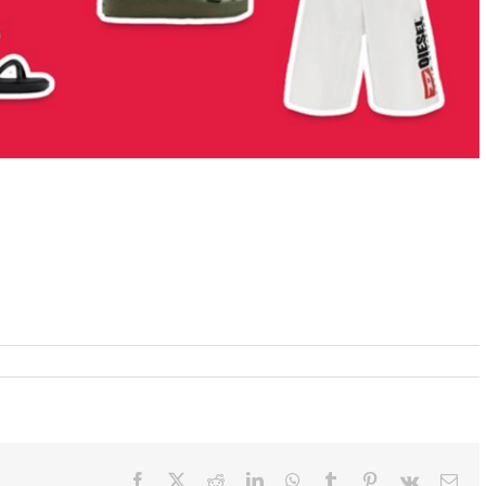
Facebook
X
Reddit
LinkedIn
WhatsApp
Tumblr
Pinterest
Vk
Ema