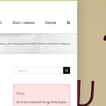
ti
Život i zabava
Zvezde
relina, još vreliji popusti do 50% u Fashion Company radnjama
Search
for:
Glasaj
Da li ste nabavili drugi broj Super