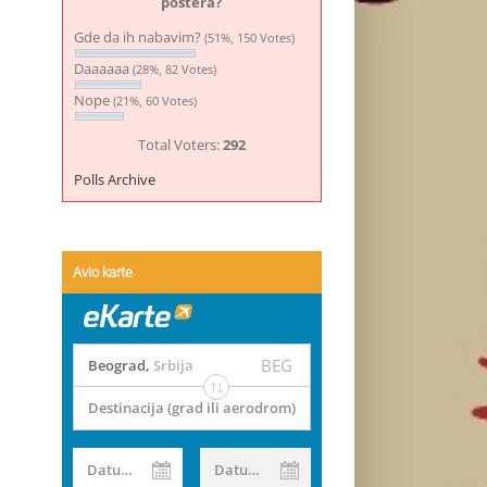
postera?
Gde da ih nabavim?
(51%, 150 Votes)
Daaaaaa
(28%, 82 Votes)
Nope
(21%, 60 Votes)
Total Voters:
292
Polls Archive
Avio karte
BEG
Beograd
,
Srbija
Destinacija (grad ili aerodrom)
Datum od
Datum do