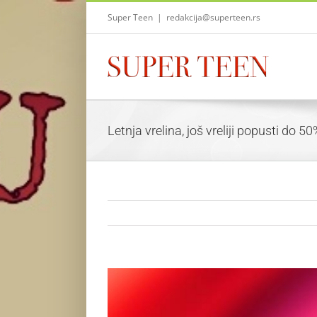
Skip
Super Teen
|
redakcija@superteen.rs
to
content
Letnja vrelina, još vreliji popusti d
View
Larger
Image