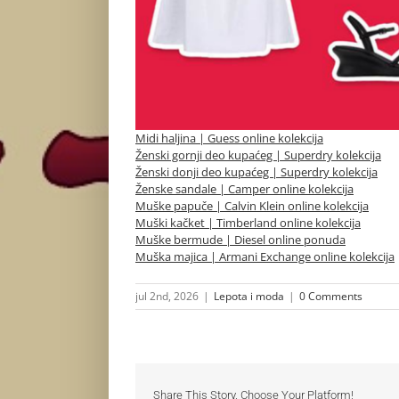
Midi haljina | Guess online kolekcija
Ženski gornji deo kupaćeg | Superdry kolekcija
Ženski donji deo kupaćeg | Superdry kolekcija
Ženske sandale | Camper online kolekcija
Muške papuče | Calvin Klein online kolekcija
Muški kačket | Timberland online kolekcija
Muške bermude | Diesel online ponuda
Muška majica | Armani Exchange online kolekcija
jul 2nd, 2026
|
Lepota i moda
|
0 Comments
Share This Story, Choose Your Platform!