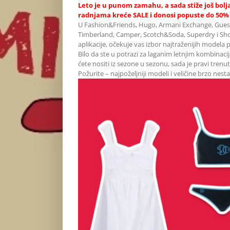
Leto je u punom zamahu, a sada stiže još bol
radnjama kreće SALE i donosi popuste do 50% n
U Fashion&Friends, Hugo, Armani Exchange, Guess, T
Timberland, Camper, Scotch&Soda, Superdry i Sho
aplikacije, očekuje vas izbor najtraženijih modela
Bilo da ste u potrazi za laganim letnjim kombin
ćete nositi iz sezone u sezonu, sada je pravi tren
Požurite – najpoželjniji modeli i veličine brzo nes