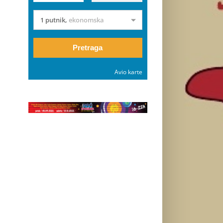
1 putnik
,
ekonomska
Pretraga
Avio karte