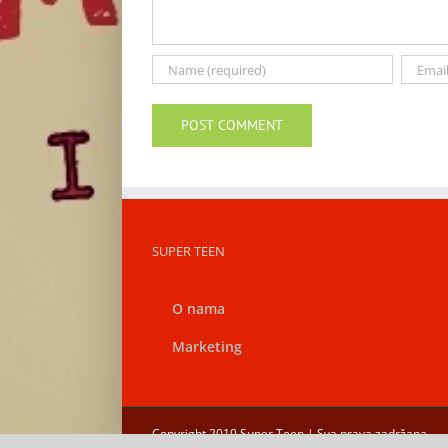
SUPER TEEN
O nama
Marketing
Copyright 2019 Super Teen | Sva prava zadržana