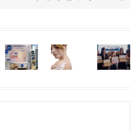
U Lilly
drogerijama
Shaping
Koža kao na
do 31. jula
Futures:
odmoru –
proizvodi za
Revija frizura
lepa, meka i
negu tela
kao kruna
blistava
sniženi do 30
programa
odsto