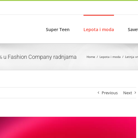
Super Teen
Lepota i moda
Save
o 50% u Fashion Company radnjama
Home
Lepota i moda
Letnja v
Previous
Next