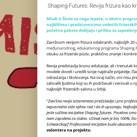
Shaping Futures: Revija frizura kao 
Mladi iz Škole za negu lepote, u okviru progr
najbližima i predstavnicima vodećih frizersk
početne pakete dobijaju i priliku za zaposlenj
Završnom revijom frizura odabranih, najboljih 20 
međunarodnog, edukativnog programa Shaping F
obuku za frizerski poziv, praktično znanje i konkr
Revija predstavlja krunu edukacije, ali i trenutak
modele doveli i uredili svoje najdraže prijatelje, 
odrastanja i školovanja. Na ovaj način, oni nisu pre
zahvalili ljudima koji su ih podržavali i verovali u 
najboljih frizerskih salona u Srbiji.
“
Završna revija istovremeno predstavlja i prvi profesi
neposredno vide njihov rad i da ih upoznaju. Najbo
jeste suština inicijative Shaping futures. Posebno smo p
nam zapolena za stalno. Učinak nam je bio 100%, što 
Schwarzkopf Professional inicijative bude ukazano tr
volontera na projektu
.