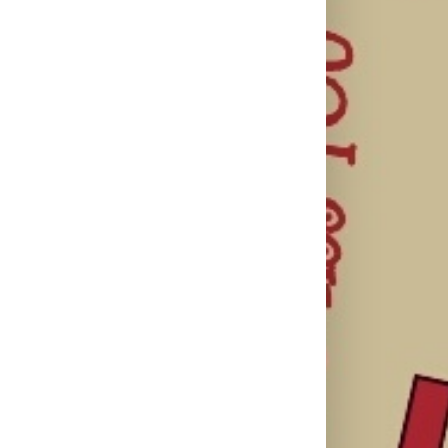
il
Lilly Drogerie
proslavile 10.
Lilly Drogerie i
online
L’Oréal Paris
rođendan,
Elseve na
Leto menja
uručile
Festivalu
naše navike –
automobil
nege kose
vreme je da
Citroën C3 i
predstavili
promenite i
najavile
Collagen Lifter
beauty rutinu
saradnju sa
liniju i popuste
šampionkom
do 30 odsto
Andreom
Bokan