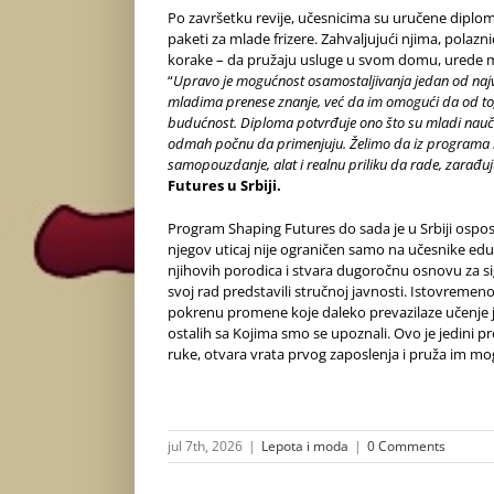
Po završetku revije, učesnicima su uručene diplom
paketi za mlade frizere. Zahvaljujući njima, pol
korake – da pružaju usluge u svom domu, urede mal
“
Upravo je mogućnost osamostaljivanja jedan od najv
mladima prenese znanje, već da im omogući da od tog 
budućnost. Diploma potvrđuje ono što su mladi naučil
odmah počnu da primenjuju. Želimo da iz programa iza
samopouzdanje, alat i realnu priliku da rade, zarađu
Futures u Srbiji.
Program Shaping Futures do sada je u Srbiji ospos
njegov uticaj nije ograničen samo na učesnike edu
njihovih porodica i stvara dugoročnu osnovu za sig
svoj rad predstavili stručnoj javnosti. Istovremen
pokrenu promene koje daleko prevazilaze učenje 
ostalih sa Kojima smo se upoznali. Ovo je jedini p
ruke, otvara vrata prvog zaposlenja i pruža im m
jul 7th, 2026
|
Lepota i moda
|
0 Comments