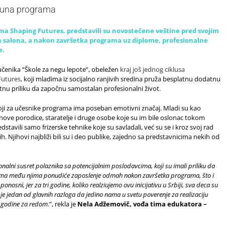
kruna programa
ama Shaping Futures, predstavili su novostečene veštine pred svojim
ih salona, a nakon završetka programa uz diplome, profesionalne
e.
učenika “Škole za negu lepote”, obeležen
kraj još jednog ciklusa
utures,
koji mladima iz socijalno ranjivih sredina pruža besplatnu dodatnu
etnu priliku da započnu samostalan profesionalni život.
 koji za učesnike programa ima poseban emotivni značaj. Mladi su kao
članove porodice, staratelje i druge osobe koje su im bile oslonac tokom
dstavili samo frizerske tehnike koje su savladali, već su se i kroz svoj rad
njih. Njihovi najbliži bili su i deo publike, zajedno sa predstavnicima nekih od
onalni susret polaznika sa potencijalnim poslodavcima, koji su imali priliku da
ljima među njima ponudiće zaposlenje odmah nakon završetka programa, što i
onosni, jer za tri godine, koliko realziujemo ovu inicijativu u Srbiji, sva deca su
je jedan od glavnih razloga da jedino nama u svetu poverenje za realizaciju
i godine za redom
.”, rekla je
Nela Adžemovič, vođa tima edukatora –