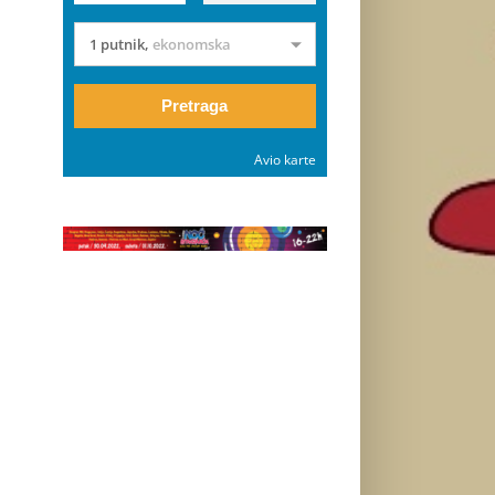
1 putnik
,
ekonomska
Pretraga
Avio karte