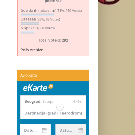
postera?
Gde da ih nabavim?
(51%, 150 Votes)
Daaaaaa
(28%, 82 Votes)
Nope
(21%, 60 Votes)
Total Voters:
292
Polls Archive
Avio karte
BEG
Beograd
,
Srbija
Destinacija (grad ili aerodrom)
Datum od
Datum do