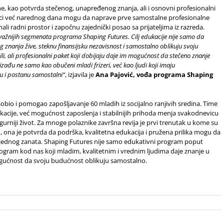
e, kao potvrda stečenog, unapređenog znanja, ali i osnovni profesionalni
aznici već narednog dana mogu da naprave prve samostalne profesionalne
i radni prostor i započnu zajednički posao sa prijateljima iz razreda.
ažnijih segmenata programa Shaping Futures. Cilj edukacije nije samo da
znanja žive, steknu finansijsku nezavisnost i samostalno oblikuju svoju
i, ali profesionalni paket koji dobijaju daje im mogućnost da stečeno znanje
đu ne samo kao obučeni mladi frizeri, već kao ljudi koji imaju
ju i postanu samostalni“
, izjavila je
Ana Pajović, vođa programa Shaping
obio i pomogao zapošljavanje 60 mladih iz socijalno ranjivih sredina. Time
kacije, već mogućnost zaposlenja i stabilnijih prihoda menja svakodnevicu
urniji život. Za mnoge polaznike završna revija je prvi trenutak u kome su
o, ona je potvrda da podrška, kvalitetna edukacija i pružena prilika mogu da
jednog zanata. Shaping Futures nije samo edukativni program poput
rogram kod nas koji mladim, kvalitetnim i vrednim ljudima daje znanje u
ogućnost da svoju budućnost oblikuju samostalno.