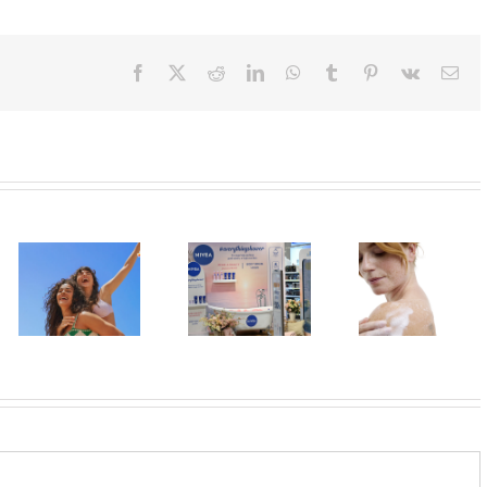
Facebook
X
Reddit
LinkedIn
WhatsApp
Tumblr
Pinterest
Vk
Ema
U Lilly
Leto menja
drogerijama
Koža kao na
naše navike –
do 31. jula
odmoru –
vreme je da
proizvodi za
lepa, meka i
promenite i
negu tela
blistava
beauty rutinu
sniženi do 30
odsto