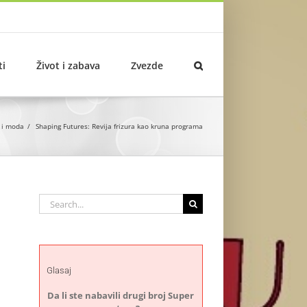
ti
Život i zabava
Zvezde
 i moda
Shaping Futures: Revija frizura kao kruna programa
Search
for:
Glasaj
Da li ste nabavili drugi broj Super